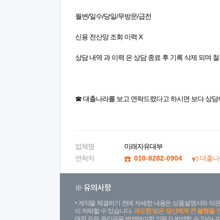
월변/일수/당일/무방문/급전
신용 전산망 조회 이력 X
상담 내역 과 이력 은 상담 종료 후 기록 삭제 되며 
☎ 대출나라를 보고 연락드렸다고 하시면 보다 상담
업체명
미래자유대부
연락처
010-8282-0904
대출나
※ 유의사항
계약을 체결하기 전에 자세한 내용은 상품설명서와 약관
이 하락할 수 있습니다.
과도한 빚은 당신에게 큰 불행을 
래전 모든 원리금을 변제해야할 의무가 발생할 수 있습니다