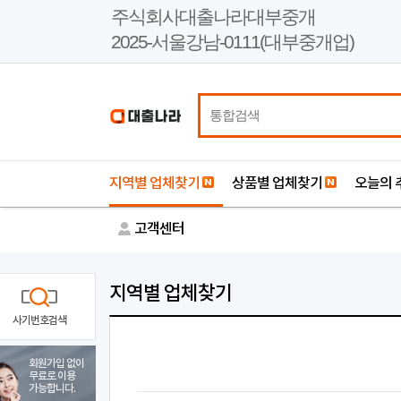
본
주식회사대출나라대부중개
문
2025-서울강남-0111(대부중개업)
바
로
가
기
지역별 업체찾기
상품별 업체찾기
오늘의 
고객센터
지역별 업체찾기
사기번호검색
회원가입 없이
무료로 이용
가능합니다.