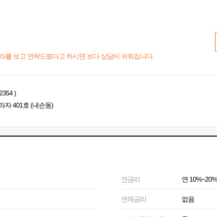
라를 보고 연락드렸다고 하시면 보다 상담이 쉬워집니다.
354 )
자 401호 (내손동)
연금리
연 10%~20%
연체금리
없음