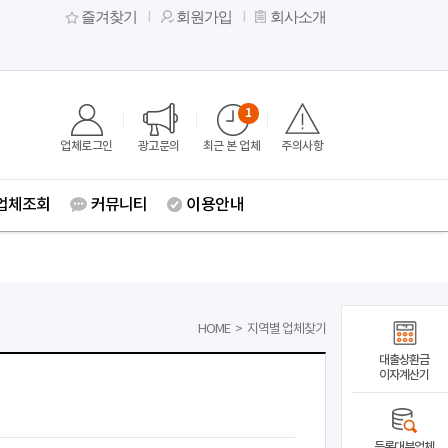
즐겨찾기
회원가입
회사소개
1
업체로그인
광고문의
최근 본 업체
주의사항
업체조회
커뮤니티
이용안내
HOME
>
지역별 업체찾기
대출상환금
이자계산기
등록대부업체