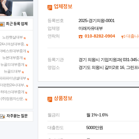
업체정보
등록번호
2025-경기의왕-0001
최근 등록 업체
업체명
미래자유대부
연락처
010-8282-0904
대출나
노란햇살대부
24시여성대부중..
더베스트대부중개
뉴본대부중개
등록기관
경기 의왕시 기업지원과( 031-345-2
뉴골드대부중개
영업소
경기도 의왕시 갈미2로 16, 그린프라
뉴골드대부
파파파이낸셜대부
더편한24시대부..
하데스대부중개
상품정보
(주)정원자산운..
월금리
월 1%~1.6%
자주묻는 질문
대출한도
5000만원