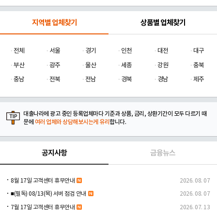
지역별 업체찾기
상품별 업체찾기
전체
서울
경기
인천
대전
대구
부산
광주
울산
세종
강원
충북
충남
전북
전남
경북
경남
제주
대출나라에 광고 중인 등록업체마다 기준과 상품, 금리, 상환기간이 모두 다르기 때
문에
여러 업체와 상담해보시는게 유리
합니다.
공지사항
금융뉴스
8월 17일 고객센터 휴무안내
2026. 08. 07
■(필독) 08/13(목) 서버 점검 안내
2026. 08. 07
7월 17일 고객센터 휴무안내
2026. 07. 13