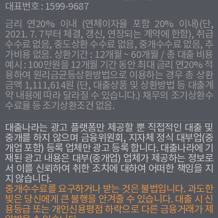
대표번호 : 1599-9687
금리 연20% 이내 (연체이자율 포함 20% 이내)(단,
2021. 7. 7부터 체결, 갱신, 연장되는 계약에 한함), 취급
수수료 없음, 중도상환 수수료 없음, 중개수수료 없음, 추
가비용 없음. 상환기간 : 12개월 ~ 60개월 / 총 대출 비용
예시 : 100만원을 12개월 기간 동안 최대 금리 연20% 적
용하여 원리금균등상환방법으로 이용하는 경우 총 상환
금액 1,111,614원 (단, 대출상품 및 상환방법 등 대출계
약 내용에 따라 달라질 수 있습니다.) 채무의 조기상환수
수료율 등 조기상환조건 없음.
대출나라는 광고 플랫폼만 제공할 뿐 직접적인 대출 및
중개를 하지 않으며 금융위원회, 지자체 정식 대부업(중
개업 포함) 등록 업체만 광고 등록 합니다. 대출나라에 기
재된 광고 내용은 대부(중개업) 업체가 제공하는 정보로
서 이를 신뢰하여 취한 조치에 대하여 어떠한 책임을 지
지 않습니다.
중개수수료를 요구하거나 받는 것은 불법입니다. 과도한
빛은 당신에게 큰 불행을 안겨줄 수 있습니다. 대출 시 신
용등급 또는 개인신용평점 하락으로 다른 금융거래가 제