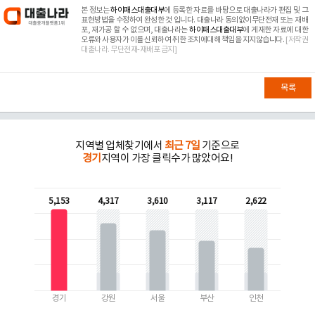
본 정보는
하이패스대출대부
에 등록한 자료를 바탕으로 대출나라가 편집 및 그
표현방법을 수정하여 완성한 것 입니다. 대출나라 동의없이무단전재 또는 재배
포, 재가공 할 수 없으며, 대출나라는
하이패스대출대부
에 게재한 자료에 대한
오류와 사용자가 이를 신뢰하여 취한 조치에대해 책임을 지지않습니다.
[저작권
대출나라. 무단전재-재배포 금지]
목록
지역별 업체찾기에서
최근 7일
기준으로
경기
지역이 가장 클릭수가 많았어요!
5,153
4,317
3,610
3,117
2,622
경기
강원
서울
부산
인천