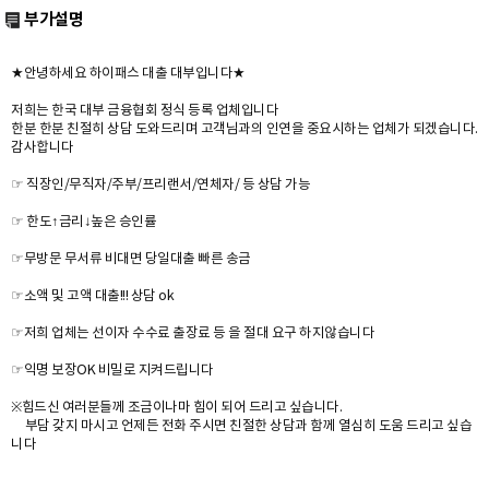
부가설명
★안녕하세요 하이패스 대출 대부입니다★
저희는 한국 대부 금융협회 정식 등록 업체입니다
한분 한분 친절히 상담 도와드리며 고객님과의 인연을 중요시하는 업체가 되겠습니다.
감사합니다
☞ 직장인/무직자/주부/프리랜서/연체자/ 등 상담 가능
☞ 한도↑금리↓높은 승인률
☞무방문 무서류 비대면 당일대출 빠른 송금
☞소액 및 고액 대출!!! 상담 ok
☞저희 업체는 선이자 수수료 출장료 등 을 절대 요구 하지않습니다
☞익명 보장OK 비밀로 지켜드립니다
※힘드신 여러분들께 조금이나마 힘이 되어 드리고 싶습니다.
부담 갖지 마시고 언제든 전화 주시면 친절한 상담과 함께 열심히 도움 드리고 싶습
니다