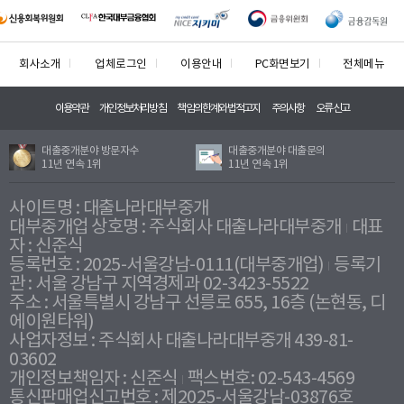
회사소개
업체로그인
이용안내
PC화면보기
전체메뉴
이용약관
개인정보처리방침
책임의한계와법적고지
주의사항
오류신고
대출중개분야 방문자수
대출중개분야 대출문의
11년 연속 1위
11년 연속 1위
사이트명 : 대출나라대부중개
대부중개업 상호명 : 주식회사 대출나라대부중개
대표
자 : 신준식
등록번호 : 2025-서울강남-0111(대부중개업)
등록기
관 : 서울 강남구 지역경제과 02-3423-5522
주소 : 서울특별시 강남구 선릉로 655, 16층 (논현동, 디
에이원타워)
사업자정보 : 주식회사 대출나라대부중개 439-81-
03602
개인정보책임자 : 신준식
팩스번호: 02-543-4569
통신판매업신고번호 : 제2025-서울강남-03876호