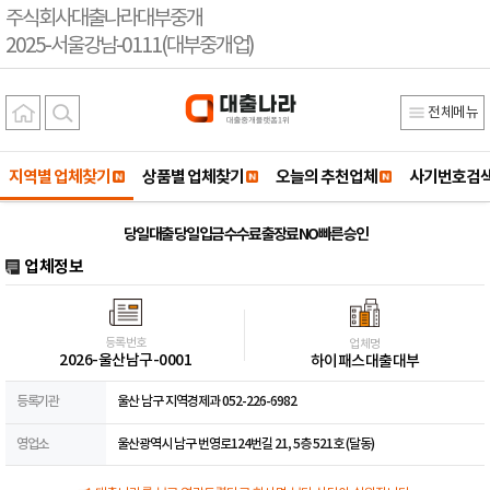
주식회사대출나라대부중개
2025-서울강남-0111(대부중개업)
전체메뉴
지역별 업체찾기
상품별 업체찾기
오늘의 추천업체
사기번호검
당일 대출 당일 입금 수수료 출장료 NO 빠른 승인
업체정보
등록번호
업체명
2026-울산남구-0001
하이패스대출대부
등록기관
울산 남구 지역경제과 052-226-6982
영업소
울산광역시 남구 번영로124번길 21, 5층 521호 (달동)