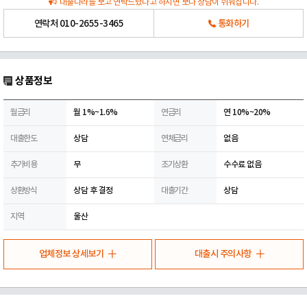
대출나라를 보고 연락드렸다고 하시면 보다 상담이 쉬워집니다.
연락처
010-2655-3465
통화하기
상품정보
월금리
월 1%~1.6%
연금리
연 10%~20%
대출한도
상담
연체금리
없음
추가비용
무
조기상환
수수료 없음
상환방식
상담 후 결정
대출기간
상담
지역
울산
업체정보 상세보기
대출시 주의사항