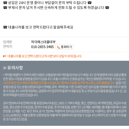
☎ 상담은 24시 운영 중이니 부담없이 문의 부탁 드립니다 ☎
☎ 부재시 문자 남겨 주시면 신속하게 전화 드릴 수 있도록 하겠습니다 ☎
☎ 대출나라를 보고 연락드렸다고 말씀해주세요
업체명
하이패스대출대부
연락처
010-2655-3465
통화하기
대출나라를 보고 연락드렸다고 하시면 보다 상담이 쉬워집니다.
※ 유의사항
계약을 체결하기 전에 자세한 내용은 상품설명서와 약관을 읽어보시기 바랍니다. 관계 법령에 따라 금융상품에
관한 중요 사항을 설명받을 권리가 있습니다. 대 출 시 귀하의 신용등급 또는 개인신용평점이 하락할 수 있습니다.
과도한 빚은 당신 에게 큰 불행을 안겨줄 수 있습니다. 중개수수료를 요구하거나 받는 것은 불법입니다.
일정 기간
분할상환금 또는 분할상환원리금이 연체될 경우, 계약만료 기한 도래전 모든 원리금을 변제해야할 의무가 발생
할 수 있습니다. 대부중개업체는 금융회사의 업무위탁을 받아 대출모집 및 소개 등의 섭외 활동을 돕습니다. 단, 실
제 계약체결의 권한은 없습니다.
금리 연20% 이내 (연체이자율 포함 20% 이내) (단, 2021. 7. 7부터 체결, 갱신, 연장되는 계 약에 한함), 취급수수료
없음, 중도상환 수수료 없음, 중개수수료 없음, 추가비용 없음. 상환기간 : 12개월 ~ 60개월 / 총 대출 비용 예시 : 100
만원을 12개월 기간 동안 최대 금 리 연20% 적용하여 원리금균등상환방법으로 이용하는 경우 총 상환금액
1,111,614원 (단, 대출상품 및 상환방법 등 대출계약 내용에 따라 달라질 수 있습니다.) 채무의 조기 상환수수료율
등 조기상환조건 없음.