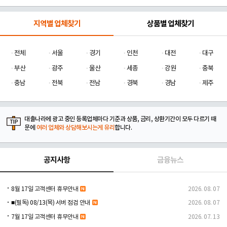
지역별 업체찾기
상품별 업체찾기
전체
서울
경기
인천
대전
대구
부산
광주
울산
세종
강원
충북
충남
전북
전남
경북
경남
제주
대출나라에 광고 중인 등록업체마다 기준과 상품, 금리, 상환기간이 모두 다르기 때
문에
여러 업체와 상담해보시는게 유리
합니다.
공지사항
금융뉴스
8월 17일 고객센터 휴무안내
2026. 08. 07
■(필독) 08/13(목) 서버 점검 안내
2026. 08. 07
7월 17일 고객센터 휴무안내
2026. 07. 13