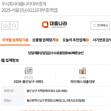
주식회사대출나라대부중개
2025-서울강남-0111(대부중개업)
전체메뉴
지역별 업체찾기
상품별 업체찾기
오늘의 추천업체
사기번호검
당일 대출 당일 입금 수수료 출장료 NO 빠른 승인
업체정보
등록번호
업체명
2026-울산남구-0001
하이패스대출대부
등록기관
울산 남구 지역경제과 052-226-6982
영업소
울산광역시 남구 번영로124번길 21, 5층 521호 (달동)