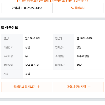
대출나라를 보고 연락드렸다고 하시면 보다 상담이 쉬워집니다.
연락처
010-2655-3465
통화하기
상품정보
월금리
월 1%~1.6%
연금리
연 10%~20%
대출한도
상담
연체금리
없음
추가비용
무
조기상환
수수료 없음
상환방식
상담 후 결정
대출기간
상담
지역
경남
업체정보 상세보기
대출시 주의사항