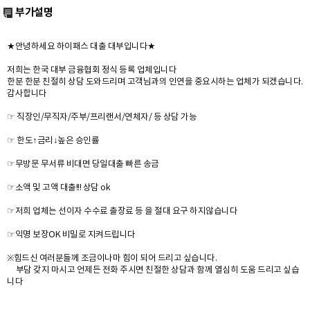
부가설명
★안녕하세요 하이패스 대출 대부입니다★
저희는 한국 대부 금융협회 정식 등록 업체입니다
한분 한분 친절히 상담 도와드리며 고객님과의 인연을 중요시하는 업체가 되겠습니다.
감사합니다
☞ 직장인/무직자/주부/프리랜서/연체자/ 등 상담 가능
☞ 한도↑금리↓높은 승인률
☞무방문 무서류 비대면 당일대출 빠른 송금
☞소액 및 고액 대출!!! 상담 ok
☞저희 업체는 선이자 수수료 출장료 등 을 절대 요구 하지않습니다
☞익명 보장OK 비밀로 지켜드립니다
※힘드신 여러분들께 조금이나마 힘이 되어 드리고 싶습니다.
부담 갖지 마시고 언제든 전화 주시면 친절한 상담과 함께 열심히 도움 드리고 싶습
니다