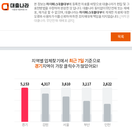
본 정보는
하이패스대출대부
에 등록한 자료를 바탕으로 대출나라가 편집 및 그
표현방법을 수정하여 완성한 것 입니다. 대출나라 동의없이무단전재 또는 재배
포, 재가공 할 수 없으며, 대출나라는
하이패스대출대부
에 게재한 자료에 대한
오류와 사용자가 이를 신뢰하여 취한 조치에대해 책임을 지지않습니다.
[저작권
대출나라. 무단전재-재배포 금지]
목록
지역별 업체찾기에서
최근 7일
기준으로
경기
지역이 가장 클릭수가 많았어요!
5,153
4,317
3,610
3,117
2,622
경기
강원
서울
부산
인천