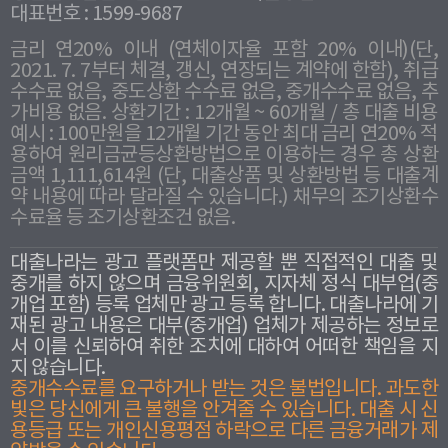
대표번호 : 1599-9687
금리 연20% 이내 (연체이자율 포함 20% 이내)(단,
2021. 7. 7부터 체결, 갱신, 연장되는 계약에 한함), 취급
수수료 없음, 중도상환 수수료 없음, 중개수수료 없음, 추
가비용 없음. 상환기간 : 12개월 ~ 60개월 / 총 대출 비용
예시 : 100만원을 12개월 기간 동안 최대 금리 연20% 적
용하여 원리금균등상환방법으로 이용하는 경우 총 상환
금액 1,111,614원 (단, 대출상품 및 상환방법 등 대출계
약 내용에 따라 달라질 수 있습니다.) 채무의 조기상환수
수료율 등 조기상환조건 없음.
대출나라는 광고 플랫폼만 제공할 뿐 직접적인 대출 및
중개를 하지 않으며 금융위원회, 지자체 정식 대부업(중
개업 포함) 등록 업체만 광고 등록 합니다. 대출나라에 기
재된 광고 내용은 대부(중개업) 업체가 제공하는 정보로
서 이를 신뢰하여 취한 조치에 대하여 어떠한 책임을 지
지 않습니다.
중개수수료를 요구하거나 받는 것은 불법입니다. 과도한
빛은 당신에게 큰 불행을 안겨줄 수 있습니다. 대출 시 신
용등급 또는 개인신용평점 하락으로 다른 금융거래가 제