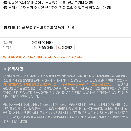
☎ 상담은 24시 운영 중이니 부담없이 문의 부탁 드립니다 ☎
☎ 부재시 문자 남겨 주시면 신속하게 전화 드릴 수 있도록 하겠습니다 ☎
☎ 대출나라를 보고 연락드렸다고 말씀해주세요
업체명
하이패스대출대부
연락처
010-2655-3465
통화하기
대출나라를 보고 연락드렸다고 하시면 보다 상담이 쉬워집니다.
※ 유의사항
계약을 체결하기 전에 자세한 내용은 상품설명서와 약관을 읽어보시기 바랍니다. 관계 법령에 따라 금융상품에
관한 중요 사항을 설명받을 권리가 있습니다. 대 출 시 귀하의 신용등급 또는 개인신용평점이 하락할 수 있습니다.
과도한 빚은 당신 에게 큰 불행을 안겨줄 수 있습니다. 중개수수료를 요구하거나 받는 것은 불법입니다.
일정 기간
분할상환금 또는 분할상환원리금이 연체될 경우, 계약만료 기한 도래전 모든 원리금을 변제해야할 의무가 발생
할 수 있습니다. 대부중개업체는 금융회사의 업무위탁을 받아 대출모집 및 소개 등의 섭외 활동을 돕습니다. 단, 실
제 계약체결의 권한은 없습니다.
금리 연20% 이내 (연체이자율 포함 20% 이내) (단, 2021. 7. 7부터 체결, 갱신, 연장되는 계 약에 한함), 취급수수료
없음, 중도상환 수수료 없음, 중개수수료 없음, 추가비용 없음. 상환기간 : 12개월 ~ 60개월 / 총 대출 비용 예시 : 100
만원을 12개월 기간 동안 최대 금 리 연20% 적용하여 원리금균등상환방법으로 이용하는 경우 총 상환금액
1,111,614원 (단, 대출상품 및 상환방법 등 대출계약 내용에 따라 달라질 수 있습니다.) 채무의 조기 상환수수료율
등 조기상환조건 없음.