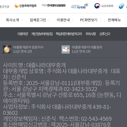
회사소개
업체로그인
이용안내
PC화면보기
전체메뉴
이용약관
개인정보처리방침
책임의한계와법적고지
주의사항
오류신고
대출중개분야 방문자수
대출중개분야 대출문의
11년 연속 1위
11년 연속 1위
사이트명 : 대출나라대부중개
대부중개업 상호명 : 주식회사 대출나라대부중개
대표
자 : 신준식
등록번호 : 2025-서울강남-0111(대부중개업)
등록기
관 : 서울 강남구 지역경제과 02-3423-5522
주소 : 서울특별시 강남구 선릉로 655, 16층 (논현동, 디
에이원타워)
사업자정보 : 주식회사 대출나라대부중개 439-81-
03602
개인정보책임자 : 신준식
팩스번호: 02-543-4569
통신판매업신고번호 : 제2025-서울강남-03876호