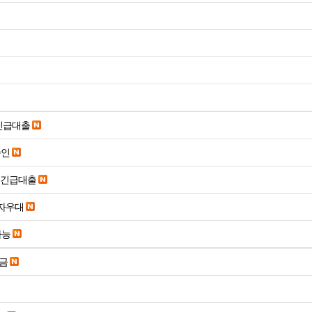
긴급대출
승인
시긴급대출
당일입금 수수료x 사업자우대
가능
송금