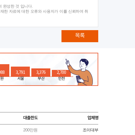
 완성한 것 입니다.
게재한 자료에 대한 오류와 사용자가 이를 신뢰하여 취
목록
988
3,791
3,376
2,700
원
서울
부산
인천
대출한도
업체명
200만원
조이대부