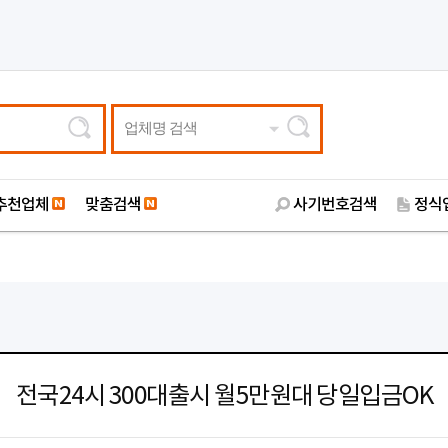
업체명 검색
추천업체
맞춤검색
사기번호검색
정식
전국24시 300대출시 월5만원대 당일입금OK