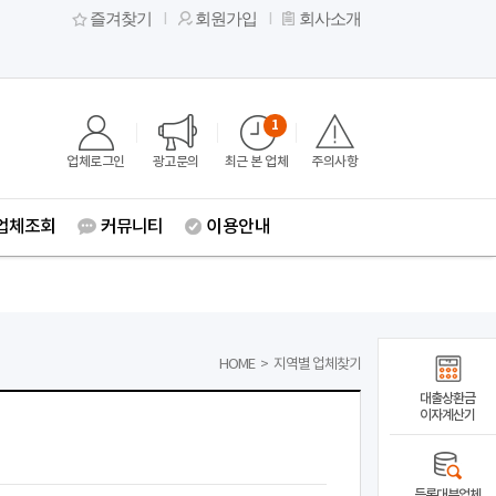
즐겨찾기
회원가입
회사소개
1
업체로그인
광고문의
최근 본 업체
주의사항
업체조회
커뮤니티
이용안내
HOME
>
지역별 업체찾기
대출상환금
이자계산기
등록대부업체