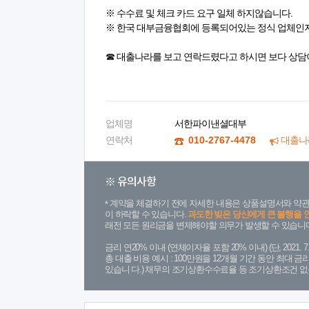
※ 수수료 및 체크 카드 요구 일체 하지않습니다.
※ 한국 대부금융협회에 등록되어있는 정식 업체인
☎ 대출나라를 보고 연락드렸다고 하시면 보다 상담
업체명
서한파이낸셜대부
연락처
010-2767-4478
대출나
※ 유의사항
계약을 체결하기 전에 자세한 내용은 상품설명서와 약관
이 하락할 수 있습니다.
과도한 빚은 당신에게 큰 불행을 
래전 모든 원리금을 변제해야할 의무가 발생할 수 있습니다
금리 연20% 이내 (연체이자율 포함 20% 이내) (단, 2021
총 대출 비용 예시 : 100만원을 12개월 기간 동안 최대 
있습니 다.) 채무의 조기상환수수료율 등 조기상환조건 없