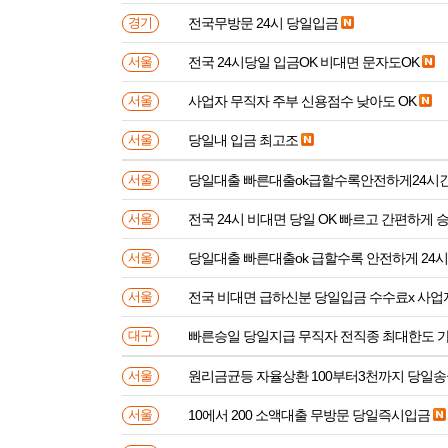
전국무방문 24시 당일입금
경기
전국 24시당일 입금OK 비대면 문자도OK
서울
사업자 무직자 주부 신용점수 낮아도 OK
서울
당일내 입금 최고조
서울
당일대출 빠른대출ok급할수록안전하게24시
서울
전국 24시 비대면 당일 OK 빠르고 간편하게 
서울
당일대출 빠른대출ok 급할수록 안전하게 24
서울
전국 비대면 급하신분 
서울
빠른승일 당일지급 무직자 전직종 최대한도 
대구
원리금균등 자율상환 100부터3천까지 당일
서울
10에서 200 소액대출 무방문 당일즉시입금
서울