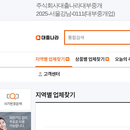
본
주식회사대출나라대부중개
문
2025-서울강남-0111(대부중개업)
바
로
가
기
지역별 업체찾기
상품별 업체찾기
오늘의 
고객센터
지역별 업체찾기
사기번호검색
회원가입 없이
무료로 이용
가능합니다.