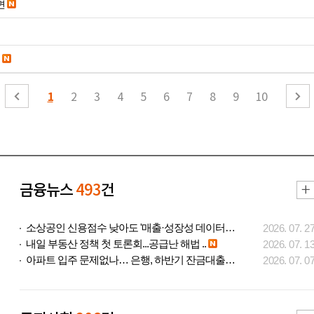
면
1
2
3
4
5
6
7
8
9
10
금융뉴스
493
건
소상공인 신용점수 낮아도 '매출·성장성 데이터..
2026. 07. 2
내일 부동산 정책 첫 토론회...공급난 해법 ..
2026. 07. 1
아파트 입주 문제없나… 은행, 하반기 잔금대출..
2026. 07. 0