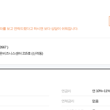
라를 보고 연락드렸다고 하시면 보다 상담이 쉬워집니다.
667 )
온비즈니스센터 215호 (산격동)
연금리
연 10%~11%
연체금리
없음