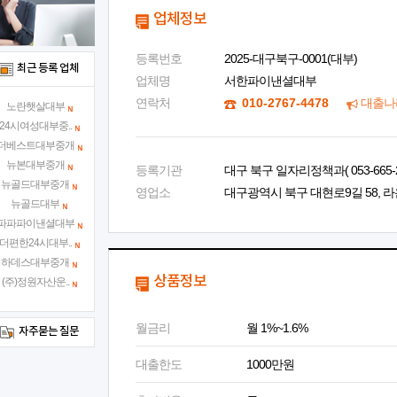
업체정보
등록번호
2025-대구북구-0001(대부)
최근 등록 업체
업체명
서한파이낸셜대부
연락처
010-2767-4478
대출나
노란햇살대부
24시여성대부중..
더베스트대부중개
뉴본대부중개
등록기관
대구 북구 일자리정책과( 053-665-2
뉴골드대부중개
영업소
대구광역시 북구 대현로9길 58, 라
뉴골드대부
파파파이낸셜대부
더편한24시대부..
하데스대부중개
상품정보
(주)정원자산운..
월금리
월 1%~1.6%
자주묻는 질문
대출한도
1000만원