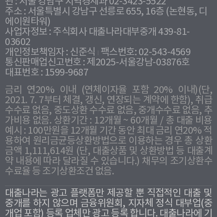
관 : 서울 강남구 지역경제과 02-3423-5522
주소 : 서울특별시 강남구 선릉로 655, 16층 (논현동, 디
에이원타워)
사업자정보 : 주식회사 대출나라대부중개 439-81-
03602
개인정보책임자 : 신준식
팩스번호: 02-543-4569
통신판매업신고번호 : 제2025-서울강남-03876호
대표번호 : 1599-9687
금리 연20% 이내 (연체이자율 포함 20% 이내)(단,
2021. 7. 7부터 체결, 갱신, 연장되는 계약에 한함), 취급
수수료 없음, 중도상환 수수료 없음, 중개수수료 없음, 추
가비용 없음. 상환기간 : 12개월 ~ 60개월 / 총 대출 비용
예시 : 100만원을 12개월 기간 동안 최대 금리 연20% 적
용하여 원리금균등상환방법으로 이용하는 경우 총 상환
금액 1,111,614원 (단, 대출상품 및 상환방법 등 대출계
약 내용에 따라 달라질 수 있습니다.) 채무의 조기상환수
수료율 등 조기상환조건 없음.
대출나라는 광고 플랫폼만 제공할 뿐 직접적인 대출 및
중개를 하지 않으며 금융위원회, 지자체 정식 대부업(중
개업 포함) 등록 업체만 광고 등록 합니다. 대출나라에 기