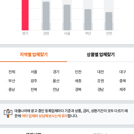
경기
강원
서울
부산
인천
지역별 업체찾기
상품별 업체찾기
전체
서울
경기
인천
대전
대구
부산
광주
울산
세종
강원
충북
충남
전북
전남
경북
경남
제주
대출나라에 광고 중인 등록업체마다 기준과 상품, 금리, 상환기간이 모두 다르기 때
문에
여러 업체와 상담해보시는게 유리
합니다.