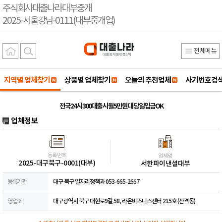
주식회사대출나라대부중개
2025-서울강남-0111(대부중개업)
전체메뉴
지역별 업체찾기
상품별 업체찾기
오늘의 추천업체
사기번호검
전국24시 300대출시 월5만원대 당일입금OK
업체정보
등록번호
업체명
2025-대구북구-0001(대부)
서한파이낸셜대부
등록기관
대구 북구 일자리정책과 053-665-2667
영업소
대구광역시 북구 대현로9길 58, 라온비즈니스센터 215호 (산격동)