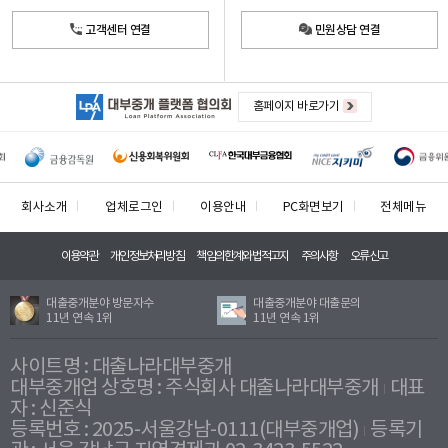
고객센터 연결
민원상담 연결
홈페이지 바로가기
회사소개
업체로그인
이용안내
PC화면보기
전체메뉴
이용약관
개인정보처리방침
책임의한계와법적고지
주의사항
오류신고
대출중개분야 방문자수
대출중개분야 대출문의
11년 연속 1위
11년 연속 1위
사이트명 : 대출나라대부중개
대부중개업 상호명 : 주식회사 대출나라대부중개
대표
자 : 신준식
등록번호 : 2025-서울강남-0111(대부중개업)
등록기