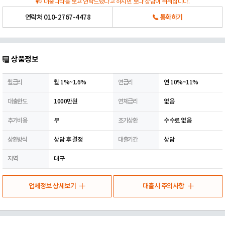
대출나라를 보고 연락드렸다고 하시면 보다 상담이 쉬워집니다.
연락처
010-2767-4478
통화하기
상품정보
월금리
월 1%~1.6%
연금리
연 10%~11%
대출한도
1000만원
연체금리
없음
추가비용
무
조기상환
수수료 없음
상환방식
상담 후 결정
대출기간
상담
지역
대구
업체정보 상세보기
대출시 주의사항