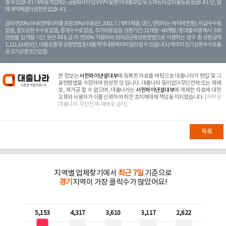
할 수 있습니다. 대부중개업체는 금융회사의 업무위탁을 받아 대출모집 및 소개 등의 섭외 활동을 돕습니다. 단, 실
제 계약체결의 권한은 없습니다.
금리 연20% 이내 (연체이자율 포함 20% 이내) (단, 2021. 7. 7부터 체결, 갱신, 연장되는 계 약에 한함), 취급수수료
없음, 중도상환 수수료 없음, 중개수수료 없음, 추가비용 없음. 상환기간 : 12개월 ~ 60개월 / 총 대출 비용 예시 : 100
만원을 12개월 기간 동안 최대 금 리 연20% 적용하여 원리금균등상환방법으로 이용하는 경우 총 상환금액
1,111,614원 (단, 대출상품 및 상환방법 등 대출계약 내용에 따라 달라질 수 있습니다.) 채무의 조기 상환수수료율
등 조기상환조건 없음.
본 정보는
서한파이낸셜대부
에 등록한 자료를 바탕으로 대출나라가 편집 및 그
표현방법을 수정하여 완성한 것 입니다. 대출나라 동의없이무단전재 또는 재배
포, 재가공 할 수 없으며, 대출나라는
서한파이낸셜대부
에 게재한 자료에 대한
오류와 사용자가 이를 신뢰하여 취한 조치에대해 책임을 지지않습니다.
[저작권
대출나라. 무단전재-재배포 금지]
목록
지역별 업체찾기에서
최근 7일
기준으로
경기
지역이 가장 클릭수가 많았어요!
5,153
4,317
3,610
3,117
2,622