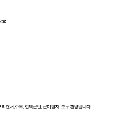
요☎
프리랜서,주부, 현역군인, 군미필자 모두 환영입니다!