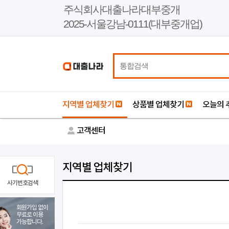
본
주식회사대출나라대부중개
문
2025-서울강남-0111(대부중개업)
바
로
가
기
지역별 업체찾기
상품별 업체찾기
오늘의 
고객센터
지역별 업체찾기
사기번호검색
회원가입 없이
무료로 이용
가능합니다.