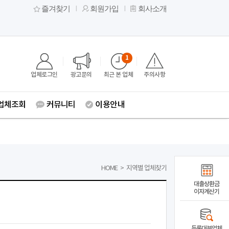
즐겨찾기
회원가입
회사소개
1
업체로그인
광고문의
최근 본 업체
주의사항
업체조회
커뮤니티
이용안내
HOME
>
지역별 업체찾기
대출상환금
이자계산기
등록대부업체