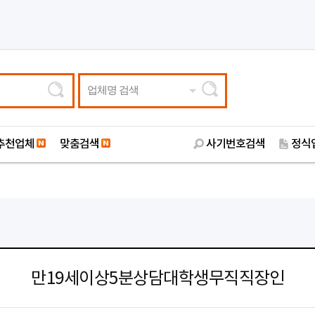
업체명 검색
추천업체
맞춤검색
사기번호검색
정식
만19세이상5분상담대학생무직직장인