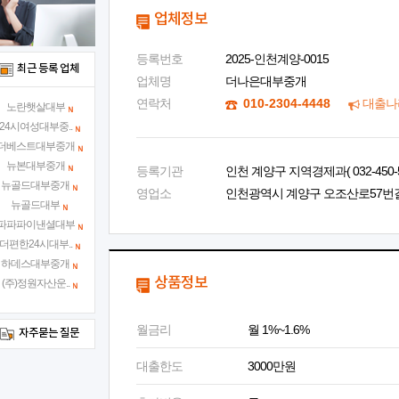
업체정보
등록번호
2025-인천계양-0015
최근 등록 업체
업체명
더나은대부중개
연락처
010-2304-4448
대출나
노란햇살대부
24시여성대부중..
더베스트대부중개
뉴본대부중개
등록기관
인천 계양구 지역경제과( 032-450-5
뉴골드대부중개
영업소
인천광역시 계양구 오조산로57번길 1
뉴골드대부
파파파이낸셜대부
더편한24시대부..
하데스대부중개
상품정보
(주)정원자산운..
월금리
월 1%~1.6%
자주묻는 질문
대출한도
3000만원