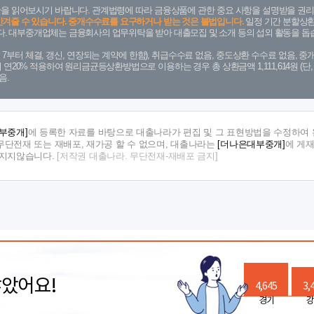
을 읽어보시기 바랍니다. 관계법령에 따라 금융상품에 관한 중요 사항을 설명받을 권리
안겨줄 수 있습니다. 중개수수료를 요구하거나 받는 것은 불법입니다.
일정 기간 분할상환
. 대부중개업체는 금융회사의 업무위탁을 받아 대출모집 및 소개 등의 섭외 활동을 돕습
. 7. 7부터 체결, 갱신, 연장되는 계약에 한함), 취급수수료 없음, 중도상환 수수료 없음, 중개
금리 연20% 적용하여 원리금균등상환방법으로 이용하는 경우 총 상환금액 1,111,614원 
음.
부중개]
에 등록한 자료를 바탕으로 대출나라가 편집 및 그 표현방법을 수정하여 
단전재 또는 재배포, 재가공 할 수 없으며, 대출나라는
[더나은대부중개]
에 게
 지지않습니다.
[저작권 대출나라. 무단전재-재배포 금지]
많았어요!
4,645
3,
경기
강