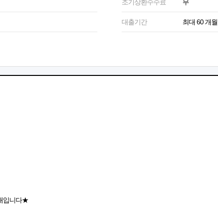
조기상환수수료
무
대출기간
최대 60 개월
중개입니다★