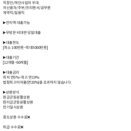
직장인/개인사업자 우대
저신용자/주부/프리랜서/공무원
계약직/일용직
▶️전지역 대출가능
▶️무방문 비대면 당일대출
▶️대출한도
[최소 100만원~최대5000만원]
▶️대출기간
[12개월~60개월]
▶️대출금리
최저 연5%~최고 연19%
법정최고이자율(연20%)을 초과하지 않습니다.
▶️상환방식
원금균등분활상환
원리금균등분활상환
만기일시상환
중도상환 수수료❌️
취급 수수료❌️