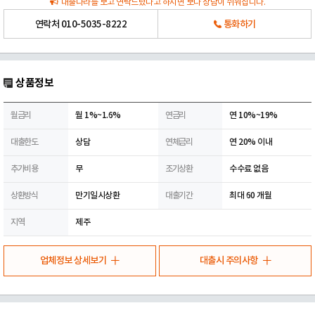
대출나라를 보고 연락드렸다고 하시면 보다 상담이 쉬워집니다.
연락처
010-5035-8222
통화하기
상품정보
월금리
월 1%~1.6%
연금리
연 10%~19%
대출한도
상담
연체금리
연 20% 이내
추가비용
무
조기상환
수수료 없음
상환방식
만기일시상환
대출기간
최대 60 개월
지역
제주
업체정보 상세보기
대출시 주의사항