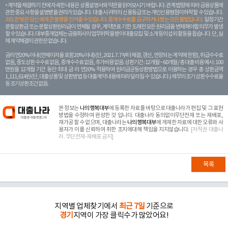
계약을 체결하기 전에 자세한 내용은 상품설명서와 약관을 읽어보시기 바랍니다. 관계 법령에 따라 금융상품에
관한 중요 사항을 설명받을 권리가 있습니다. 대 출 시 귀하의 신용등급 또는 개인신용평점이 하락할 수 있습니다.
과도한 빚은 당신 에게 큰 불행을 안겨줄 수 있습니다. 중개수수료를 요구하거나 받는 것은 불법입니다.
일정 기간
분할상환금 또는 분할상환원리금이 연체될 경우, 계약만료 기한 도래전 모든 원리금을 변제해야할 의무가 발생
할 수 있습니다. 대부중개업체는 금융회사의 업무위탁을 받아 대출모집 및 소개 등의 섭외 활동을 돕습니다. 단, 실
제 계약체결의 권한은 없습니다.
금리 연20% 이내 (연체이자율 포함 20% 이내) (단, 2021. 7. 7부터 체결, 갱신, 연장되는 계 약에 한함), 취급수수료
없음, 중도상환 수수료 없음, 중개수수료 없음, 추가비용 없음. 상환기간 : 12개월 ~ 60개월 / 총 대출 비용 예시 : 100
만원을 12개월 기간 동안 최대 금 리 연20% 적용하여 원리금균등상환방법으로 이용하는 경우 총 상환금액
1,111,614원 (단, 대출상품 및 상환방법 등 대출계약 내용에 따라 달라질 수 있습니다.) 채무의 조기 상환수수료율
등 조기상환조건 없음.
본 정보는
나의행복대부
에 등록한 자료를 바탕으로 대출나라가 편집 및 그 표현
방법을 수정하여 완성한 것 입니다. 대출나라 동의없이무단전재 또는 재배포,
재가공 할 수 없으며, 대출나라는
나의행복대부
에 게재한 자료에 대한 오류와 사
용자가 이를 신뢰하여 취한 조치에대해 책임을 지지않습니다.
[저작권 대출나
라. 무단전재-재배포 금지]
목록
지역별 업체찾기에서
최근 7일
기준으로
경기
지역이 가장 클릭수가 많았어요!