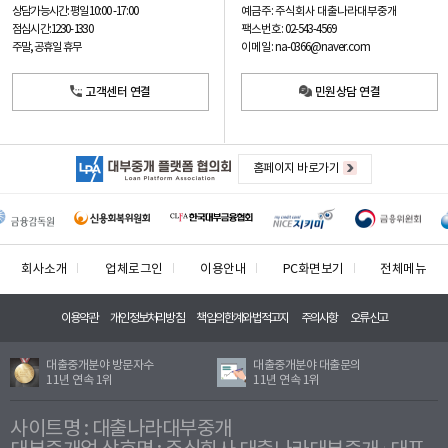
예금주: 주식회사 대출나라대부중개
상담가능시간: 평일
10:00 -17:00
팩스번호: 02-543-4569
점심시간: 12:30 - 13:30
이메일: na-0366@naver.com
주말, 공휴일 휴무
고객센터 연결
민원상담 연결
홈페이지 바로가기
회사소개
업체로그인
이용안내
PC화면보기
전체메뉴
이용약관
개인정보처리방침
책임의한계와법적고지
주의사항
오류신고
대출중개분야 방문자수
대출중개분야 대출문의
11년 연속 1위
11년 연속 1위
사이트명 : 대출나라대부중개