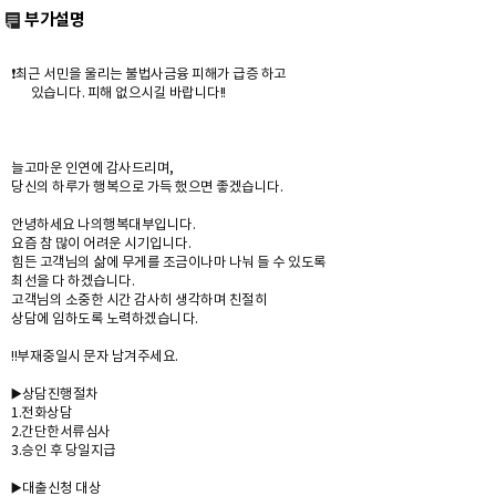
부가설명
❗️최근 서민을 울리는 불법사금융 피해가 급증 하고
있습니다. 피해 없으시길 바랍니다!!
늘고마운 인연에 감사드리며,
당신의 하루가 행복으로 가득 했으면 좋겠습니다.
안녕하세요 나의행복대부입니다.
요즘 참 많이 어려운 시기입니다.
힘든 고객님의 삶에 무게를 조금이나마 나눠 들 수 있도록
최선을 다 하겠습니다.
고객님의 소중한 시간 감사히 생각하며 친절히
상담에 임하도록 노력하겠습니다.
!!부재중일시 문자 남겨주세요.
▶️상담진행절차
1.전화상담
2.간단한서류심사
3.승인 후 당일지급
▶️대출신청 대상