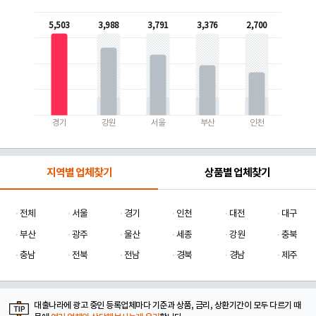
5,503
3,988
3,791
3,376
2,700
경기
강원
서울
부산
인천
지역별 업체찾기
상품별 업체찾기
전체
서울
경기
인천
대전
대구
부산
광주
울산
세종
강원
충북
충남
전북
전남
경북
경남
제주
대출나라에 광고 중인 등록업체마다 기준과 상품, 금리, 상환기간이 모두 다르기 때