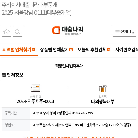
주식회사대출나라대부중개
2025-서울강남-0111(대부중개업)
전체메뉴
지역별 업체찾기
상품별 업체찾기
오늘의 추천업체
사기번호검
직장인 사업자 우대
업체정보
등록번호
업체명
2024-제주제주-0023
나의행복대부
등록기관
제주 제주시 경제소상공인과 064-728-2795
영업소
제주특별자치도 제주시 연북로 45, 메르헨하우스2 12층 1211호 (노형동)