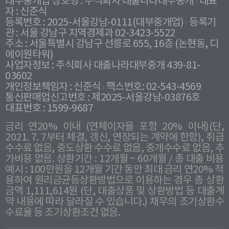
대부중개업 상호명 : 주식회사 대출나라대부중개
대표
자 : 신준식
등록번호 : 2025-서울강남-0111(대부중개업)
등록기
관 : 서울 강남구 지역경제과 02-3423-5522
주소 : 서울특별시 강남구 선릉로 655, 16층 (논현동, 디
에이원타워)
사업자정보 : 주식회사 대출나라대부중개 439-81-
03602
개인정보책임자 : 신준식
팩스번호: 02-543-4569
통신판매업신고번호 : 제2025-서울강남-03876호
대표번호 : 1599-9687
금리 연20% 이내 (연체이자율 포함 20% 이내)(단,
2021. 7. 7부터 체결, 갱신, 연장되는 계약에 한함), 취급
수수료 없음, 중도상환 수수료 없음, 중개수수료 없음, 추
가비용 없음. 상환기간 : 12개월 ~ 60개월 / 총 대출 비용
예시 : 100만원을 12개월 기간 동안 최대 금리 연20% 적
용하여 원리금균등상환방법으로 이용하는 경우 총 상환
금액 1,111,614원 (단, 대출상품 및 상환방법 등 대출계
약 내용에 따라 달라질 수 있습니다.) 채무의 조기상환수
수료율 등 조기상환조건 없음.