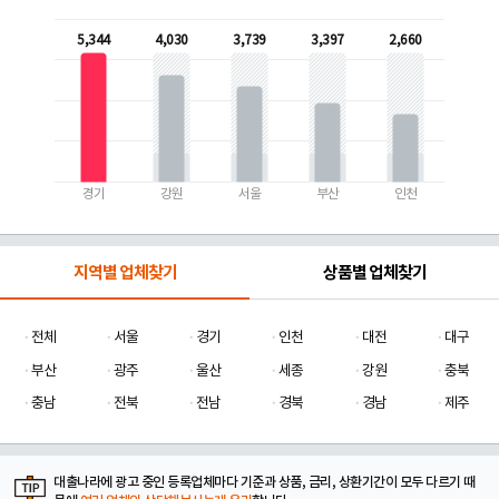
5,344
4,030
3,739
3,397
2,660
경기
강원
서울
부산
인천
지역별 업체찾기
상품별 업체찾기
전체
서울
경기
인천
대전
대구
부산
광주
울산
세종
강원
충북
충남
전북
전남
경북
경남
제주
대출나라에 광고 중인 등록업체마다 기준과 상품, 금리, 상환기간이 모두 다르기 때