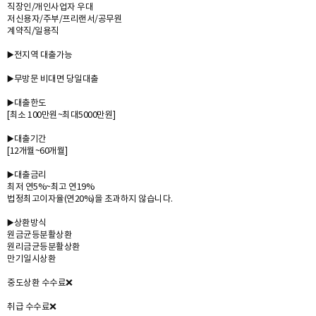
직장인/개인사업자 우대
저신용자/주부/프리랜서/공무원
계약직/일용직
▶️전지역 대출가능
▶️무방문 비대면 당일대출
▶️대출한도
[최소 100만원~최대5000만원]
▶️대출기간
[12개월~60개월]
▶️대출금리
최저 연5%~최고 연19%
법정최고이자율(연20%)을 초과하지 않습니다.
▶️상환방식
원금균등분활상환
원리금균등분활상환
만기일시상환
중도상환 수수료❌️
취급 수수료❌️