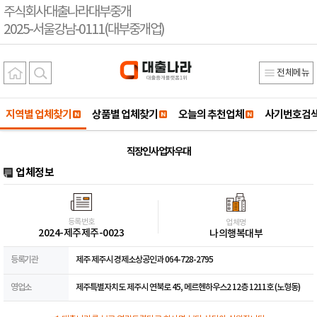
주식회사대출나라대부중개
2025-서울강남-0111(대부중개업)
전체메뉴
지역별 업체찾기
상품별 업체찾기
오늘의 추천업체
사기번호검
직장인 사업자 우대
업체정보
등록번호
업체명
2024-제주제주-0023
나의행복대부
등록기관
제주 제주시 경제소상공인과 064-728-2795
영업소
제주특별자치도 제주시 연북로 45, 메르헨하우스2 12층 1211호 (노형동)