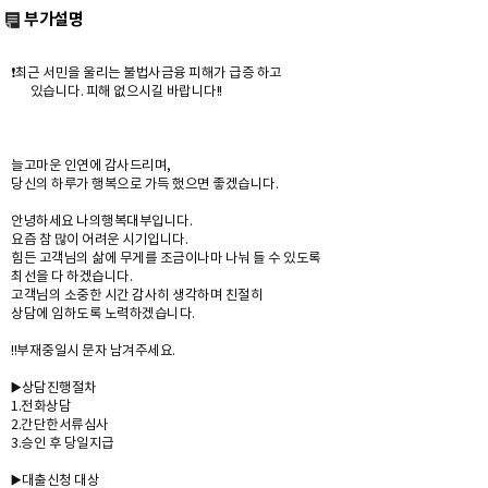
부가설명
❗️최근 서민을 울리는 불법사금융 피해가 급증 하고
있습니다. 피해 없으시길 바랍니다!!
늘고마운 인연에 감사드리며,
당신의 하루가 행복으로 가득 했으면 좋겠습니다.
안녕하세요 나의행복대부입니다.
요즘 참 많이 어려운 시기입니다.
힘든 고객님의 삶에 무게를 조금이나마 나눠 들 수 있도록
최선을 다 하겠습니다.
고객님의 소중한 시간 감사히 생각하며 친절히
상담에 임하도록 노력하겠습니다.
!!부재중일시 문자 남겨주세요.
▶️상담진행절차
1.전화상담
2.간단한서류심사
3.승인 후 당일지급
▶️대출신청 대상