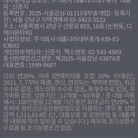
대부중개업 상호명 : 주식회사 대출나라대부중개
대표
자 : 신준식
등록번호 : 2025-서울강남-0111(대부중개업)
등록기
관 : 서울 강남구 지역경제과 02-3423-5522
주소 : 서울특별시 강남구 선릉로 655, 16층 (논현동, 디
에이원타워)
사업자정보 : 주식회사 대출나라대부중개 439-81-
03602
개인정보책임자 : 신준식
팩스번호: 02-543-4569
통신판매업신고번호 : 제2025-서울강남-03876호
대표번호 : 1599-9687
금리 연20% 이내 (연체이자율 포함 20% 이내)(단,
2021. 7. 7부터 체결, 갱신, 연장되는 계약에 한함), 취급
수수료 없음, 중도상환 수수료 없음, 중개수수료 없음, 추
가비용 없음. 상환기간 : 12개월 ~ 60개월 / 총 대출 비용
예시 : 100만원을 12개월 기간 동안 최대 금리 연20% 적
용하여 원리금균등상환방법으로 이용하는 경우 총 상환
금액 1,111,614원 (단, 대출상품 및 상환방법 등 대출계
약 내용에 따라 달라질 수 있습니다.) 채무의 조기상환수
수료율 등 조기상환조건 없음.