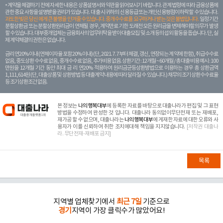
계약을 체결하기 전에 자세한 내용은 상품설명서와 약관을 읽어보시기 바랍니다. 관계 법령에 따라 금융상품에
관한 중요 사항을 설명받을 권리가 있습니다. 대 출 시 귀하의 신용등급 또는 개인신용평점이 하락할 수 있습니다.
과도한 빚은 당신 에게 큰 불행을 안겨줄 수 있습니다. 중개수수료를 요구하거나 받는 것은 불법입니다.
일정 기간
분할상환금 또는 분할상환원리금이 연체될 경우, 계약만료 기한 도래전 모든 원리금을 변제해야할 의무가 발생
할 수 있습니다. 대부중개업체는 금융회사의 업무위탁을 받아 대출모집 및 소개 등의 섭외 활동을 돕습니다. 단, 실
제 계약체결의 권한은 없습니다.
금리 연20% 이내 (연체이자율 포함 20% 이내) (단, 2021. 7. 7부터 체결, 갱신, 연장되는 계 약에 한함), 취급수수료
없음, 중도상환 수수료 없음, 중개수수료 없음, 추가비용 없음. 상환기간 : 12개월 ~ 60개월 / 총 대출 비용 예시 : 100
만원을 12개월 기간 동안 최대 금 리 연20% 적용하여 원리금균등상환방법으로 이용하는 경우 총 상환금액
1,111,614원 (단, 대출상품 및 상환방법 등 대출계약 내용에 따라 달라질 수 있습니다.) 채무의 조기 상환수수료율
등 조기상환조건 없음.
본 정보는
나의행복대부
에 등록한 자료를 바탕으로 대출나라가 편집 및 그 표현
방법을 수정하여 완성한 것 입니다. 대출나라 동의없이무단전재 또는 재배포,
재가공 할 수 없으며, 대출나라는
나의행복대부
에 게재한 자료에 대한 오류와 사
용자가 이를 신뢰하여 취한 조치에대해 책임을 지지않습니다.
[저작권 대출나
라. 무단전재-재배포 금지]
목록
지역별 업체찾기에서
최근 7일
기준으로
경기
지역이 가장 클릭수가 많았어요!