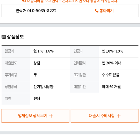
대출나라를 보고 연락드렸다고 하시면 보다 상담이 쉬워집니다.
연락처
010-5035-8222
통화하기
상품정보
월금리
월 1%~1.6%
연금리
연 10%~19%
대출한도
상담
연체금리
연 20% 이내
추가비용
무
조기상환
수수료 없음
상환방식
만기일시상환
대출기간
최대 60 개월
지역
전남
업체정보 상세보기
대출시 주의사항