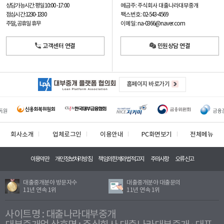
예금주: 주식회사 대출나라대부중개
상담가능시간: 평일
10:00 -17:00
팩스번호: 02-543-4569
점심시간: 12:30 - 13:30
이메일: na-0366@naver.com
주말, 공휴일 휴무
고객센터 연결
민원상담 연결
홈페이지 바로가기
회사소개
업체로그인
이용안내
PC화면보기
전체메뉴
이용약관
개인정보처리방침
책임의한계와법적고지
주의사항
오류신고
대출중개분야 방문자수
대출중개분야 대출문의
11년 연속 1위
11년 연속 1위
사이트명 : 대출나라대부중개