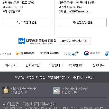
예금주: 주식회사 대출나라대부중개
상담가능시간: 평일
10:00 -17:00
팩스번호: 02-543-4569
점심시간: 12:30 - 13:30
이메일: na-0366@naver.com
주말, 공휴일 휴무
고객센터 연결
민원상담 연결
홈페이지 바로가기
회사소개
업체로그인
이용안내
PC화면보기
전체메뉴
이용약관
개인정보처리방침
책임의한계와법적고지
주의사항
오류신고
대출중개분야 방문자수
대출중개분야 대출문의
11년 연속 1위
11년 연속 1위
사이트명 : 대출나라대부중개