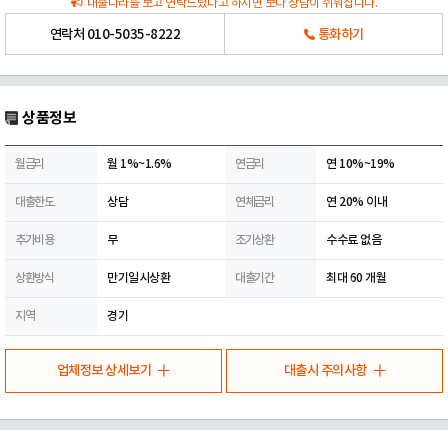
대출나라를 보고 연락드렸다고 하시면 보다 상담이 쉬워집니다.
연락처
010-5035-8222
통화하기
상품정보
월금리
월 1%~1.6%
연금리
연 10%~19%
대출한도
상담
연체금리
연 20% 이내
추가비용
무
조기상환
수수료 없음
상환방식
만기일시상환
대출기간
최대 60 개월
지역
경기
업체정보 상세보기
대출시 주의사항