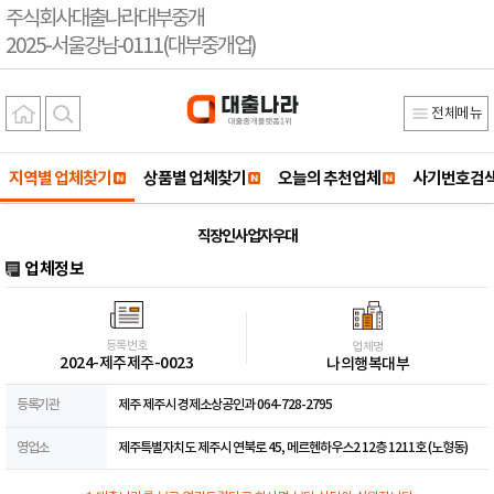
주식회사대출나라대부중개
2025-서울강남-0111(대부중개업)
전체메뉴
지역별 업체찾기
상품별 업체찾기
오늘의 추천업체
사기번호검
직장인 사업자 우대
업체정보
등록번호
업체명
2024-제주제주-0023
나의행복대부
등록기관
제주 제주시 경제소상공인과 064-728-2795
영업소
제주특별자치도 제주시 연북로 45, 메르헨하우스2 12층 1211호 (노형동)