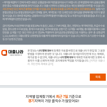
계약을 체결하기 전에 자세한 내용은 상품설명서와 약관을 읽어보시기 바랍니다. 관계 법령에 따라 금융상품에
관한 중요 사항을 설명받을 권리가 있습니다. 대 출 시 귀하의 신용등급 또는 개인신용평점이 하락할 수 있습니다.
과도한 빚은 당신 에게 큰 불행을 안겨줄 수 있습니다. 중개수수료를 요구하거나 받는 것은 불법입니다.
일정 기간
분할상환금 또는 분할상환원리금이 연체될 경우, 계약만료 기한 도래전 모든 원리금을 변제해야할 의무가 발생
할 수 있습니다. 대부중개업체는 금융회사의 업무위탁을 받아 대출모집 및 소개 등의 섭외 활동을 돕습니다. 단, 실
제 계약체결의 권한은 없습니다.
금리 연20% 이내 (연체이자율 포함 20% 이내) (단, 2021. 7. 7부터 체결, 갱신, 연장되는 계 약에 한함), 취급수수료
없음, 중도상환 수수료 없음, 중개수수료 없음, 추가비용 없음. 상환기간 : 12개월 ~ 60개월 / 총 대출 비용 예시 : 100
만원을 12개월 기간 동안 최대 금 리 연20% 적용하여 원리금균등상환방법으로 이용하는 경우 총 상환금액
1,111,614원 (단, 대출상품 및 상환방법 등 대출계약 내용에 따라 달라질 수 있습니다.) 채무의 조기 상환수수료율
등 조기상환조건 없음.
본 정보는
나의행복대부
에 등록한 자료를 바탕으로 대출나라가 편집 및 그 표현
방법을 수정하여 완성한 것 입니다. 대출나라 동의없이무단전재 또는 재배포,
재가공 할 수 없으며, 대출나라는
나의행복대부
에 게재한 자료에 대한 오류와 사
용자가 이를 신뢰하여 취한 조치에대해 책임을 지지않습니다.
[저작권 대출나
라. 무단전재-재배포 금지]
목록
지역별 업체찾기에서
최근 7일
기준으로
경기
지역이 가장 클릭수가 많았어요!