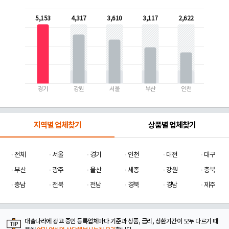
5,153
4,317
3,610
3,117
2,622
경기
강원
서울
부산
인천
지역별 업체찾기
상품별 업체찾기
전체
서울
경기
인천
대전
대구
부산
광주
울산
세종
강원
충북
충남
전북
전남
경북
경남
제주
대출나라에 광고 중인 등록업체마다 기준과 상품, 금리, 상환기간이 모두 다르기 때