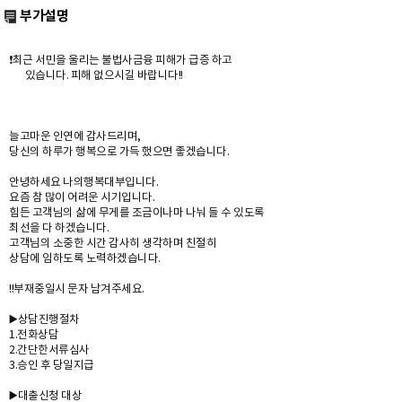
부가설명
❗️최근 서민을 울리는 불법사금융 피해가 급증 하고
있습니다. 피해 없으시길 바랍니다!!
늘고마운 인연에 감사드리며,
당신의 하루가 행복으로 가득 했으면 좋겠습니다.
안녕하세요 나의행복대부입니다.
요즘 참 많이 어려운 시기입니다.
힘든 고객님의 삶에 무게를 조금이나마 나눠 들 수 있도록
최선을 다 하겠습니다.
고객님의 소중한 시간 감사히 생각하며 친절히
상담에 임하도록 노력하겠습니다.
!!부재중일시 문자 남겨주세요.
▶️상담진행절차
1.전화상담
2.간단한서류심사
3.승인 후 당일지급
▶️대출신청 대상