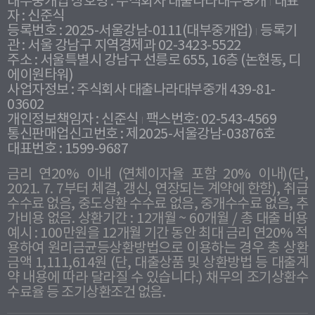
대부중개업 상호명 : 주식회사 대출나라대부중개
대표
자 : 신준식
등록번호 : 2025-서울강남-0111(대부중개업)
등록기
관 : 서울 강남구 지역경제과 02-3423-5522
주소 : 서울특별시 강남구 선릉로 655, 16층 (논현동, 디
에이원타워)
사업자정보 : 주식회사 대출나라대부중개 439-81-
03602
개인정보책임자 : 신준식
팩스번호: 02-543-4569
통신판매업신고번호 : 제2025-서울강남-03876호
대표번호 : 1599-9687
금리 연20% 이내 (연체이자율 포함 20% 이내)(단,
2021. 7. 7부터 체결, 갱신, 연장되는 계약에 한함), 취급
수수료 없음, 중도상환 수수료 없음, 중개수수료 없음, 추
가비용 없음. 상환기간 : 12개월 ~ 60개월 / 총 대출 비용
예시 : 100만원을 12개월 기간 동안 최대 금리 연20% 적
용하여 원리금균등상환방법으로 이용하는 경우 총 상환
금액 1,111,614원 (단, 대출상품 및 상환방법 등 대출계
약 내용에 따라 달라질 수 있습니다.) 채무의 조기상환수
수료율 등 조기상환조건 없음.