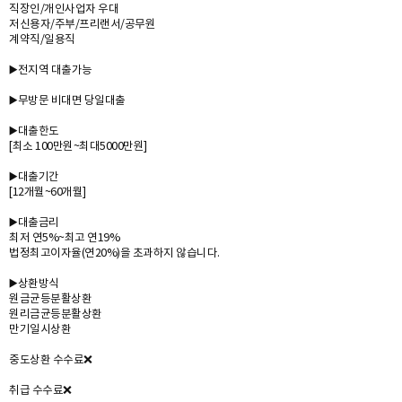
직장인/개인사업자 우대
저신용자/주부/프리랜서/공무원
계약직/일용직
▶️전지역 대출가능
▶️무방문 비대면 당일대출
▶️대출한도
[최소 100만원~최대5000만원]
▶️대출기간
[12개월~60개월]
▶️대출금리
최저 연5%~최고 연19%
법정최고이자율(연20%)을 초과하지 않습니다.
▶️상환방식
원금균등분활상환
원리금균등분활상환
만기일시상환
중도상환 수수료❌️
취급 수수료❌️