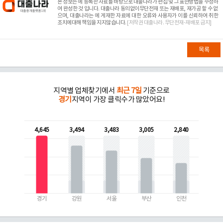
본 정보는
에 등록한 자료를 바탕으로 대출나라가 편집 및 그 표현방법을 수정하
여 완성한 것 입니다. 대출나라 동의없이무단전재 또는 재배포, 재가공 할 수 없
으며, 대출나라는
에 게재한 자료에 대한 오류와 사용자가 이를 신뢰하여 취한
조치에대해 책임을 지지않습니다.
[저작권 대출나라. 무단전재-재배포 금지]
목록
지역별 업체찾기에서
최근 7일
기준으로
경기
지역이 가장 클릭수가 많았어요!
4,645
3,494
3,483
3,005
2,840
경기
강원
서울
부산
인천