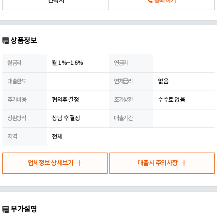
연락처
통화하기
상품정보
월금리
월 1%~1.6%
연금리
대출한도
연체금리
없음
추가비용
협의후 결정
조기상환
수수료 없음
상환방식
상담 후 결정
대출기간
지역
전체
업체정보 상세보기
대출시 주의사항
부가설명