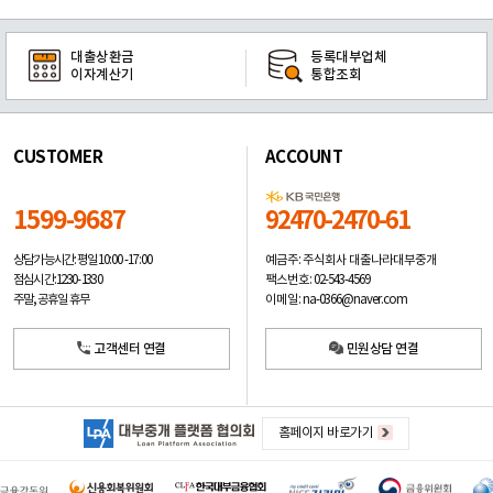
대출상환금
등록대부업체
이자계산기
통합조회
CUSTOMER
ACCOUNT
1599-9687
92470-2470-61
예금주: 주식회사 대출나라대부중개
상담가능시간: 평일
10:00 -17:00
팩스번호: 02-543-4569
점심시간: 12:30 - 13:30
이메일: na-0366@naver.com
주말, 공휴일 휴무
고객센터 연결
민원상담 연결
홈페이지 바로가기