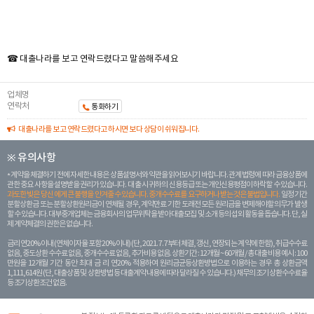
☎ 대출나라를 보고 연락드렸다고 말씀해주세요
업체명
연락처
통화하기
대출나라를 보고 연락드렸다고 하시면 보다 상담이 쉬워집니다.
※ 유의사항
계약을 체결하기 전에 자세한 내용은 상품설명서와 약관을 읽어보시기 바랍니다. 관계 법령에 따라 금융상품에
관한 중요 사항을 설명받을 권리가 있습니다. 대 출 시 귀하의 신용등급 또는 개인신용평점이 하락할 수 있습니다.
과도한 빚은 당신 에게 큰 불행을 안겨줄 수 있습니다. 중개수수료를 요구하거나 받는 것은 불법입니다.
일정 기간
분할상환금 또는 분할상환원리금이 연체될 경우, 계약만료 기한 도래전 모든 원리금을 변제해야할 의무가 발생
할 수 있습니다. 대부중개업체는 금융회사의 업무위탁을 받아 대출모집 및 소개 등의 섭외 활동을 돕습니다. 단, 실
제 계약체결의 권한은 없습니다.
금리 연20% 이내 (연체이자율 포함 20% 이내) (단, 2021. 7. 7부터 체결, 갱신, 연장되는 계 약에 한함), 취급수수료
없음, 중도상환 수수료 없음, 중개수수료 없음, 추가비용 없음. 상환기간 : 12개월 ~ 60개월 / 총 대출 비용 예시 : 100
만원을 12개월 기간 동안 최대 금 리 연20% 적용하여 원리금균등상환방법으로 이용하는 경우 총 상환금액
1,111,614원 (단, 대출상품 및 상환방법 등 대출계약 내용에 따라 달라질 수 있습니다.) 채무의 조기 상환수수료율
등 조기상환조건 없음.