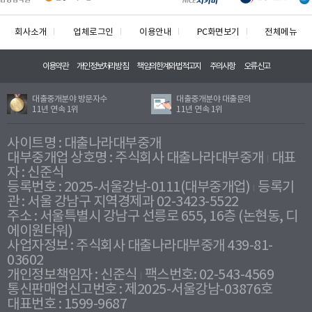
회사소개
업체로그인
이용안내
PC화면보기
전체메뉴
이용약관
개인정보처리방침
책임의한계와법적고지
주의사항
오류신고
대출중개분야 방문자수
대출중개분야 대출문의
11년 연속 1위
11년 연속 1위
사이트명 : 대출나라대부중개
대부중개업 상호명 : 주식회사 대출나라대부중개
대표
자 : 신준식
등록번호 : 2025-서울강남-0111(대부중개업)
등록기
관 : 서울 강남구 지역경제과 02-3423-5522
주소 : 서울특별시 강남구 선릉로 655, 16층 (논현동, 디
에이원타워)
사업자정보 : 주식회사 대출나라대부중개 439-81-
03602
개인정보책임자 : 신준식
팩스번호: 02-543-4569
통신판매업신고번호 : 제2025-서울강남-03876호
대표번호 : 1599-9687