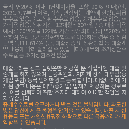
금리 연20% 이내 (연체이자율 포함 20% 이내)(단,
2021. 7. 7부터 체결, 갱신, 연장되는 계약에 한함), 취급
수수료 없음, 중도상환 수수료 없음, 중개수수료 없음, 추
가비용 없음. 상환기간 : 12개월 ~ 60개월 / 총 대출 비용
예시 : 100만원을 12개월 기간 동안 최대 금리 연20% 적
용하여 원리금균등상환방법으로 이용하는 경우 총 상환
금액 1,111,614원 (단, 대출상품 및 상환방법 등 대출계
약 내용에 따라 달라질 수 있습니다.) 채무의 조기상환수
수료율 등 조기상환조건 없음.
대출나라는 광고 플랫폼만 제공할 뿐 직접적인 대출 및
중개를 하지 않으며 금융위원회, 지자체 정식 대부업(중
개업 포함) 등록 업체만 광고 등록 합니다. 대출나라에 기
재된 광고 내용은 대부(중개업) 업체가 제공하는 정보로
서 이를 신뢰하여 취한 조치에 대하여 어떠한 책임을 지
지 않습니다.
중개수수료를 요구하거나 받는 것은 불법입니다. 과도한
빛은 당신에게 큰 불행을 안겨줄 수 있습니다. 대출 시 신
용등급 또는 개인신용평점 하락으로 다른 금융거래가 제
약받을 수 있습니다.