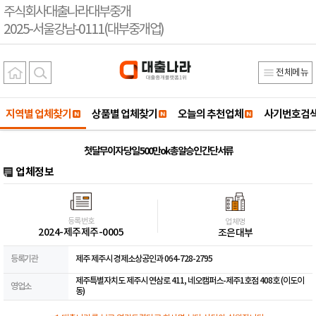
주식회사대출나라대부중개
2025-서울강남-0111(대부중개업)
전체메뉴
지역별 업체찾기
상품별 업체찾기
오늘의 추천업체
사기번호검
첫달무이자 당일 500만ok 총알승인 간단서류
업체정보
등록번호
업체명
2024-제주제주-0005
조은대부
등록기관
제주 제주시 경제소상공인과 064-728-2795
제주특별자치도 제주시 연삼로 411, 네오캠퍼스-제주1호점 408호 (이도이
영업소
동)