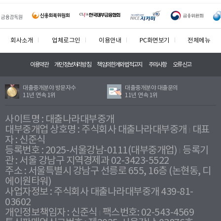
회사소개
업체로그인
이용안내
PC화면보기
전체메뉴
이용약관
개인정보처리방침
책임의한계와법적고지
주의사항
오류신고
대출중개분야 방문자수
대출중개분야 대출문의
11년 연속 1위
11년 연속 1위
사이트명 : 대출나라대부중개
대부중개업 상호명 : 주식회사 대출나라대부중개
대표
자 : 신준식
등록번호 : 2025-서울강남-0111(대부중개업)
등록기
관 : 서울 강남구 지역경제과 02-3423-5522
주소 : 서울특별시 강남구 선릉로 655, 16층 (논현동, 디
에이원타워)
사업자정보 : 주식회사 대출나라대부중개 439-81-
03602
개인정보책임자 : 신준식
팩스번호: 02-543-4569