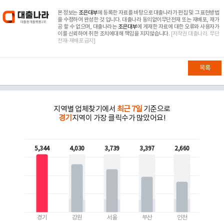
본 정보는
조은대부
에 등록한 자료를 바탕으로 대출나라가 편집 및 그 표현방법
을 수정하여 완성한 것 입니다. 대출나라 동의없이무단전재 또는 재배포, 재가
공 할 수 없으며, 대출나라는
조은대부
에 게재한 자료에 대한 오류와 사용자가
이를 신뢰하여 취한 조치에대해 책임을 지지않습니다.
[저작권 대출나라. 무단
전재-재배포 금지]
목록
지역별 업체찾기에서
최근 7일
기준으로
경기
지역이 가장 클릭수가 많았어요!
5,344
4,030
3,739
3,397
2,660
경기
강원
서울
부산
인천