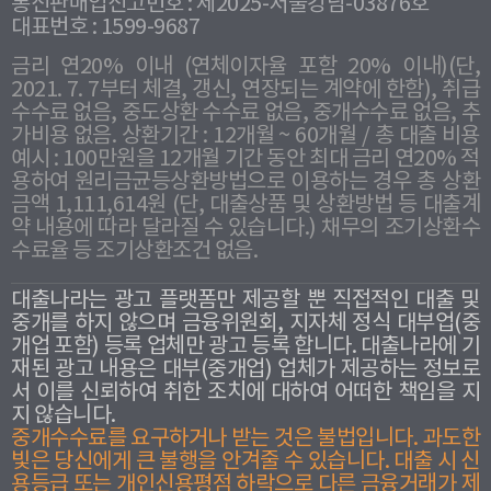
통신판매업신고번호 : 제2025-서울강남-03876호
대표번호 : 1599-9687
금리 연20% 이내 (연체이자율 포함 20% 이내)(단,
2021. 7. 7부터 체결, 갱신, 연장되는 계약에 한함), 취급
수수료 없음, 중도상환 수수료 없음, 중개수수료 없음, 추
가비용 없음. 상환기간 : 12개월 ~ 60개월 / 총 대출 비용
예시 : 100만원을 12개월 기간 동안 최대 금리 연20% 적
용하여 원리금균등상환방법으로 이용하는 경우 총 상환
금액 1,111,614원 (단, 대출상품 및 상환방법 등 대출계
약 내용에 따라 달라질 수 있습니다.) 채무의 조기상환수
수료율 등 조기상환조건 없음.
대출나라는 광고 플랫폼만 제공할 뿐 직접적인 대출 및
중개를 하지 않으며 금융위원회, 지자체 정식 대부업(중
개업 포함) 등록 업체만 광고 등록 합니다. 대출나라에 기
재된 광고 내용은 대부(중개업) 업체가 제공하는 정보로
서 이를 신뢰하여 취한 조치에 대하여 어떠한 책임을 지
지 않습니다.
중개수수료를 요구하거나 받는 것은 불법입니다. 과도한
빛은 당신에게 큰 불행을 안겨줄 수 있습니다. 대출 시 신
용등급 또는 개인신용평점 하락으로 다른 금융거래가 제