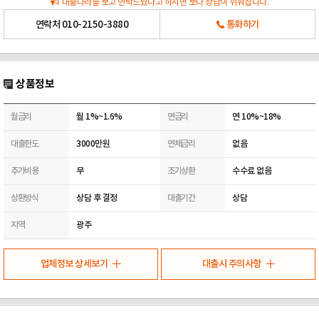
대출나라를 보고 연락드렸다고 하시면 보다 상담이 쉬워집니다.
연락처
010-2150-3880
통화하기
상품정보
월금리
월 1%~1.6%
연금리
연 10%~18%
대출한도
3000만원
연체금리
없음
추가비용
무
조기상환
수수료 없음
상환방식
상담 후 결정
대출기간
상담
지역
광주
업체정보 상세보기
대출시 주의사항