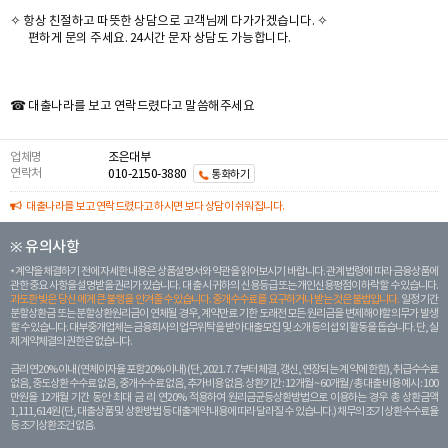
✧ 항상 친절하고 따뜻한 상담으로 고객님께 다가가겠습니다. ✧
편하게 문의 주세요. 24시간 문자 상담도 가능합니다.
☎ 대출나라를 보고 연락드렸다고 말씀해주세요
업체명
조은대부
연락처
010-2150-3880
통화하기
대출나라를 보고 연락드렸다고 하시면 보다 상담이 쉬워집니다.
※ 유의사항
계약을 체결하기 전에 자세한 내용은 상품설명서와 약관을 읽어보시기 바랍니다. 관계 법령에 따라 금융상품에
관한 중요 사항을 설명받을 권리가 있습니다. 대 출 시 귀하의 신용등급 또는 개인신용평점이 하락할 수 있습니다.
과도한 빚은 당신 에게 큰 불행을 안겨줄 수 있습니다. 중개수수료를 요구하거나 받는 것은 불법입니다.
일정 기간
분할상환금 또는 분할상환원리금이 연체될 경우, 계약만료 기한 도래전 모든 원리금을 변제해야할 의무가 발생
할 수 있습니다. 대부중개업체는 금융회사의 업무위탁을 받아 대출모집 및 소개 등의 섭외 활동을 돕습니다. 단, 실
제 계약체결의 권한은 없습니다.
금리 연20% 이내 (연체이자율 포함 20% 이내) (단, 2021. 7. 7부터 체결, 갱신, 연장되는 계 약에 한함), 취급수수료
없음, 중도상환 수수료 없음, 중개수수료 없음, 추가비용 없음. 상환기간 : 12개월 ~ 60개월 / 총 대출 비용 예시 : 100
만원을 12개월 기간 동안 최대 금 리 연20% 적용하여 원리금균등상환방법으로 이용하는 경우 총 상환금액
1,111,614원 (단, 대출상품 및 상환방법 등 대출계약 내용에 따라 달라질 수 있습니다.) 채무의 조기 상환수수료율
등 조기상환조건 없음.