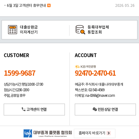
6월 3일 고객센터 휴무안내
2026. 05. 26
대출상환금
등록대부업체
이자계산기
통합조회
CUSTOMER
ACCOUNT
1599-9687
92470-2470-61
예금주: 주식회사 대출나라대부중개
상담가능시간: 평일
10:00 -17:00
팩스번호: 02-543-4569
점심시간: 12:30 - 13:30
이메일: na-0366@naver.com
주말, 공휴일 휴무
고객센터 연결
민원상담 연결
홈페이지 바로가기