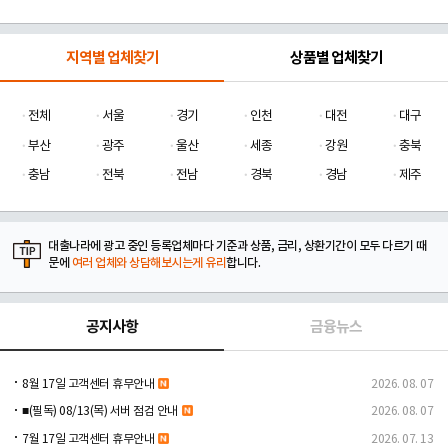
지역별 업체찾기
상품별 업체찾기
전체
서울
경기
인천
대전
대구
부산
광주
울산
세종
강원
충북
충남
전북
전남
경북
경남
제주
대출나라에 광고 중인 등록업체마다 기준과 상품, 금리, 상환기간이 모두 다르기 때
문에
여러 업체와 상담해보시는게 유리
합니다.
공지사항
금융뉴스
8월 17일 고객센터 휴무안내
2026. 08. 07
■(필독) 08/13(목) 서버 점검 안내
2026. 08. 07
7월 17일 고객센터 휴무안내
2026. 07. 13