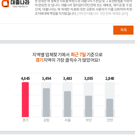
본 정보는
에 등록한 자료를 바탕으로 대출나라가 편집 및 그 표현방법을 수정하
여 완성한 것 입니다. 대출나라 동의없이무단전재 또는 재배포, 재가공 할 수 없
으며, 대출나라는
에 게재한 자료에 대한 오류와 사용자가 이를 신뢰하여 취한
조치에대해 책임을 지지않습니다.
[저작권 대출나라. 무단전재-재배포 금지]
목록
지역별 업체찾기에서
최근 7일
기준으로
경기
지역이 가장 클릭수가 많았어요!
4,645
3,494
3,483
3,005
2,840
경기
강원
서울
부산
인천