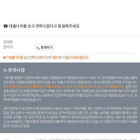
☎ 대출나라를 보고 연락드렸다고 말씀해주세요
업체명
연락처
통화하기
대출나라를 보고 연락드렸다고 하시면 보다 상담이 쉬워집니다.
※ 유의사항
계약을 체결하기 전에 자세한 내용은 상품설명서와 약관을 읽어보시기 바랍니다. 관계 법령에 따라 금융상품에
관한 중요 사항을 설명받을 권리가 있습니다. 대 출 시 귀하의 신용등급 또는 개인신용평점이 하락할 수 있습니다.
과도한 빚은 당신 에게 큰 불행을 안겨줄 수 있습니다. 중개수수료를 요구하거나 받는 것은 불법입니다.
일정 기간
분할상환금 또는 분할상환원리금이 연체될 경우, 계약만료 기한 도래전 모든 원리금을 변제해야할 의무가 발생
할 수 있습니다. 대부중개업체는 금융회사의 업무위탁을 받아 대출모집 및 소개 등의 섭외 활동을 돕습니다. 단, 실
제 계약체결의 권한은 없습니다.
금리 연20% 이내 (연체이자율 포함 20% 이내) (단, 2021. 7. 7부터 체결, 갱신, 연장되는 계 약에 한함), 취급수수료
없음, 중도상환 수수료 없음, 중개수수료 없음, 추가비용 없음. 상환기간 : 12개월 ~ 60개월 / 총 대출 비용 예시 : 100
만원을 12개월 기간 동안 최대 금 리 연20% 적용하여 원리금균등상환방법으로 이용하는 경우 총 상환금액
1,111,614원 (단, 대출상품 및 상환방법 등 대출계약 내용에 따라 달라질 수 있습니다.) 채무의 조기 상환수수료율
등 조기상환조건 없음.