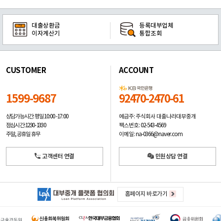
대출상환금
등록대부업체
이자계산기
통합조회
CUSTOMER
ACCOUNT
1599-9687
92470-2470-61
예금주: 주식회사 대출나라대부중개
상담가능시간: 평일
10:00 -17:00
팩스번호: 02-543-4569
점심시간: 12:30 - 13:30
이메일: na-0366@naver.com
주말, 공휴일 휴무
고객센터 연결
민원상담 연결
홈페이지 바로가기