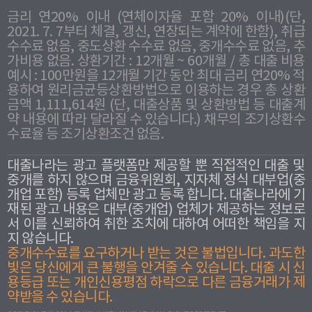
금리 연20% 이내 (연체이자율 포함 20% 이내)(단,
2021. 7. 7부터 체결, 갱신, 연장되는 계약에 한함), 취급
수수료 없음, 중도상환 수수료 없음, 중개수수료 없음, 추
가비용 없음. 상환기간 : 12개월 ~ 60개월 / 총 대출 비용
예시 : 100만원을 12개월 기간 동안 최대 금리 연20% 적
용하여 원리금균등상환방법으로 이용하는 경우 총 상환
금액 1,111,614원 (단, 대출상품 및 상환방법 등 대출계
약 내용에 따라 달라질 수 있습니다.) 채무의 조기상환수
수료율 등 조기상환조건 없음.
대출나라는 광고 플랫폼만 제공할 뿐 직접적인 대출 및
중개를 하지 않으며 금융위원회, 지자체 정식 대부업(중
개업 포함) 등록 업체만 광고 등록 합니다. 대출나라에 기
재된 광고 내용은 대부(중개업) 업체가 제공하는 정보로
서 이를 신뢰하여 취한 조치에 대하여 어떠한 책임을 지
지 않습니다.
중개수수료를 요구하거나 받는 것은 불법입니다. 과도한
빛은 당신에게 큰 불행을 안겨줄 수 있습니다. 대출 시 신
용등급 또는 개인신용평점 하락으로 다른 금융거래가 제
약받을 수 있습니다.