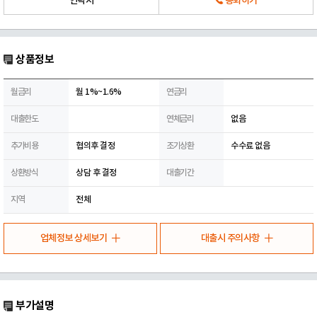
연락처
통화하기
상품정보
월금리
월 1%~1.6%
연금리
대출한도
연체금리
없음
추가비용
협의후 결정
조기상환
수수료 없음
상환방식
상담 후 결정
대출기간
지역
전체
업체정보 상세보기
대출시 주의사항
부가설명