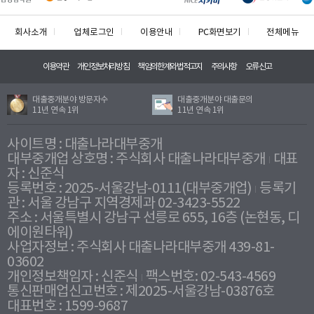
회사소개
업체로그인
이용안내
PC화면보기
전체메뉴
이용약관
개인정보처리방침
책임의한계와법적고지
주의사항
오류신고
대출중개분야 방문자수
대출중개분야 대출문의
11년 연속 1위
11년 연속 1위
사이트명 : 대출나라대부중개
대부중개업 상호명 : 주식회사 대출나라대부중개
대표
자 : 신준식
등록번호 : 2025-서울강남-0111(대부중개업)
등록기
관 : 서울 강남구 지역경제과 02-3423-5522
주소 : 서울특별시 강남구 선릉로 655, 16층 (논현동, 디
에이원타워)
사업자정보 : 주식회사 대출나라대부중개 439-81-
03602
개인정보책임자 : 신준식
팩스번호: 02-543-4569
통신판매업신고번호 : 제2025-서울강남-03876호
대표번호 : 1599-9687