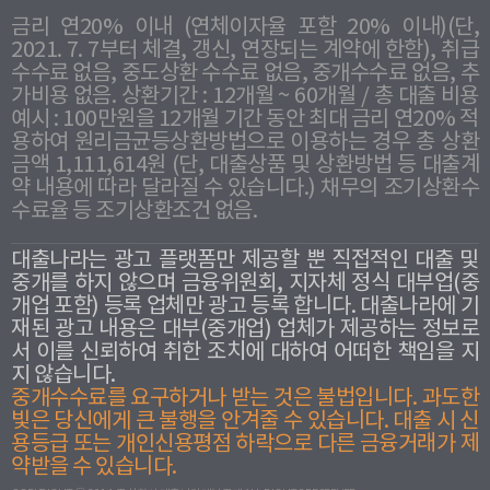
금리 연20% 이내 (연체이자율 포함 20% 이내)(단,
2021. 7. 7부터 체결, 갱신, 연장되는 계약에 한함), 취급
수수료 없음, 중도상환 수수료 없음, 중개수수료 없음, 추
가비용 없음. 상환기간 : 12개월 ~ 60개월 / 총 대출 비용
예시 : 100만원을 12개월 기간 동안 최대 금리 연20% 적
용하여 원리금균등상환방법으로 이용하는 경우 총 상환
금액 1,111,614원 (단, 대출상품 및 상환방법 등 대출계
약 내용에 따라 달라질 수 있습니다.) 채무의 조기상환수
수료율 등 조기상환조건 없음.
대출나라는 광고 플랫폼만 제공할 뿐 직접적인 대출 및
중개를 하지 않으며 금융위원회, 지자체 정식 대부업(중
개업 포함) 등록 업체만 광고 등록 합니다. 대출나라에 기
재된 광고 내용은 대부(중개업) 업체가 제공하는 정보로
서 이를 신뢰하여 취한 조치에 대하여 어떠한 책임을 지
지 않습니다.
중개수수료를 요구하거나 받는 것은 불법입니다. 과도한
빛은 당신에게 큰 불행을 안겨줄 수 있습니다. 대출 시 신
용등급 또는 개인신용평점 하락으로 다른 금융거래가 제
약받을 수 있습니다.