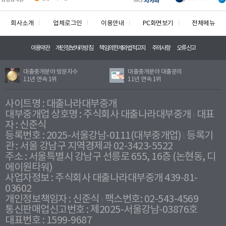
회사소개
업체로그인
이용안내
PC화면보기
전체메뉴
이용약관
개인정보처리방침
책임의한계와법적고지
주의사항
오류신고
대출중개분야 방문자수
대출중개분야 대출문의
11년 연속 1위
11년 연속 1위
사이트명 : 대출나라대부중개
대부중개업 상호명 : 주식회사 대출나라대부중개
대표
자 : 신준식
등록번호 : 2025-서울강남-0111(대부중개업)
등록기
관 : 서울 강남구 지역경제과 02-3423-5522
주소 : 서울특별시 강남구 선릉로 655, 16층 (논현동, 디
에이원타워)
사업자정보 : 주식회사 대출나라대부중개 439-81-
03602
개인정보책임자 : 신준식
팩스번호: 02-543-4569
통신판매업신고번호 : 제2025-서울강남-03876호
대표번호 : 1599-9687