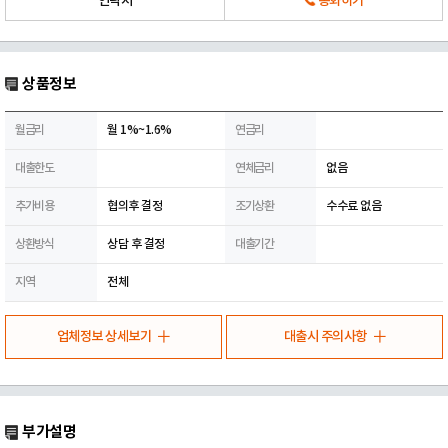
연락처
통화하기
상품정보
월금리
월 1%~1.6%
연금리
대출한도
연체금리
없음
추가비용
협의후 결정
조기상환
수수료 없음
상환방식
상담 후 결정
대출기간
지역
전체
업체정보 상세보기
대출시 주의사항
부가설명