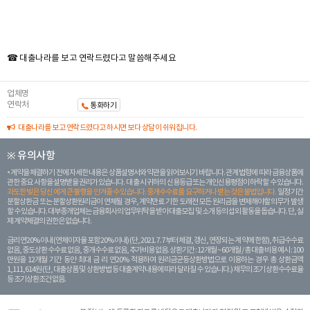
☎ 대출나라를 보고 연락드렸다고 말씀해주세요
업체명
연락처
통화하기
대출나라를 보고 연락드렸다고 하시면 보다 상담이 쉬워집니다.
※ 유의사항
계약을 체결하기 전에 자세한 내용은 상품설명서와 약관을 읽어보시기 바랍니다. 관계 법령에 따라 금융상품에
관한 중요 사항을 설명받을 권리가 있습니다. 대 출 시 귀하의 신용등급 또는 개인신용평점이 하락할 수 있습니다.
과도한 빚은 당신 에게 큰 불행을 안겨줄 수 있습니다. 중개수수료를 요구하거나 받는 것은 불법입니다.
일정 기간
분할상환금 또는 분할상환원리금이 연체될 경우, 계약만료 기한 도래전 모든 원리금을 변제해야할 의무가 발생
할 수 있습니다. 대부중개업체는 금융회사의 업무위탁을 받아 대출모집 및 소개 등의 섭외 활동을 돕습니다. 단, 실
제 계약체결의 권한은 없습니다.
금리 연20% 이내 (연체이자율 포함 20% 이내) (단, 2021. 7. 7부터 체결, 갱신, 연장되는 계 약에 한함), 취급수수료
없음, 중도상환 수수료 없음, 중개수수료 없음, 추가비용 없음. 상환기간 : 12개월 ~ 60개월 / 총 대출 비용 예시 : 100
만원을 12개월 기간 동안 최대 금 리 연20% 적용하여 원리금균등상환방법으로 이용하는 경우 총 상환금액
1,111,614원 (단, 대출상품 및 상환방법 등 대출계약 내용에 따라 달라질 수 있습니다.) 채무의 조기 상환수수료율
등 조기상환조건 없음.