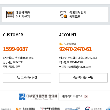
대출상환금
등록대부업체
이자계산기
통합조회
CUSTOMER
ACCOUNT
1599-9687
92470-2470-61
예금주: 주식회사 대출나라대부중개
상담가능시간: 평일
10:00 -17:00
팩스번호: 02-543-4569
점심시간: 12:30 - 13:30
이메일: na-0366@naver.com
주말, 공휴일 휴무
고객센터 연결
민원상담 연결
홈페이지 바로가기