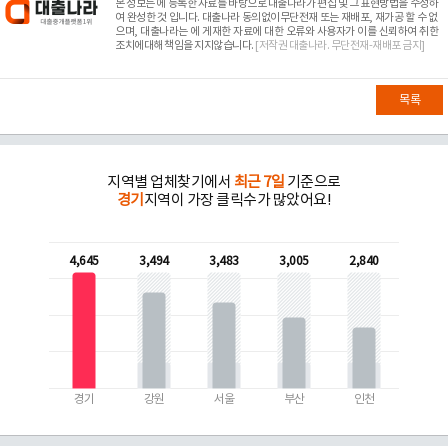
본 정보는
에 등록한 자료를 바탕으로 대출나라가 편집 및 그 표현방법을 수정하
여 완성한 것 입니다. 대출나라 동의없이무단전재 또는 재배포, 재가공 할 수 없
으며, 대출나라는
에 게재한 자료에 대한 오류와 사용자가 이를 신뢰하여 취한
조치에대해 책임을 지지않습니다.
[저작권 대출나라. 무단전재-재배포 금지]
목록
지역별 업체찾기에서
최근 7일
기준으로
경기
지역이 가장 클릭수가 많았어요!
4,645
3,494
3,483
3,005
2,840
경기
강원
서울
부산
인천