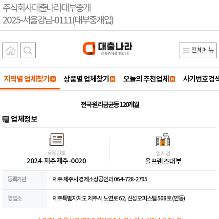
주식회사대출나라대부중개
2025-서울강남-0111(대부중개업)
전체메뉴
지역별 업체찾기
상품별 업체찾기
오늘의 추천업체
사기번호검
전국 원리금균등 120개월
업체정보
등록번호
업체명
2024-제주제주-0020
올프렌즈대부
등록기관
제주 제주시 경제소상공인과 064-728-2795
영업소
제주특별자치도 제주시 노연로 62, 신성오피스텔 508호 (연동)