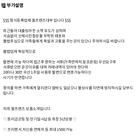
부가설명
$$$ 정식등록업체 올프렌즈대부 입니다 $$$
최근들어 대출빙자한 소액 유도가 심하며
서슴없이 신체사진합성물 무작위 배포와
불법추심으로 가족들에게 욕설과 고통을 주는곳이 있으니 주의하시길 바랍니다
불법업채 특징적으로
월변제 가능 하다며 접근후 원하는 서류(가족연락처.등초본등) 우선요구후
서류받으면 온갓이유를 대며 거래내역이 있어야 한다며
20이나 30만 우선 1주일 사용후 월변으로 변경가능하다는
사기가 만연합니다
항의를 하면 가족에게 알리겠다 협박도 일삼으니 불상사를 미연에 방지하시길 당부드
립니다.
저희 올프렌즈 상품소개입니다.
♡ 원리금균등 및 만기일시납등 최장 5년상황 ♡
♡ 프리랜서.저신용.연체자 등 최대 1500 가능