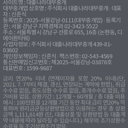
사이트명 : 대출나라대부중개
대부중개업 상호명 : 주식회사 대출나라대부중개
대표
자 : 신준식
등록번호 : 2025-서울강남-0111(대부중개업)
등록기
관 : 서울 강남구 지역경제과 02-3423-5522
주소 : 서울특별시 강남구 선릉로 655, 16층 (논현동, 디
에이원타워)
사업자정보 : 주식회사 대출나라대부중개 439-81-
03602
개인정보책임자 : 신준식
팩스번호: 02-543-4569
통신판매업신고번호 : 제2025-서울강남-03876호
대표번호 : 1599-9687
금리 연20% 이내 (연체이자율 포함 20% 이내)(단,
2021. 7. 7부터 체결, 갱신, 연장되는 계약에 한함), 취급
수수료 없음, 중도상환 수수료 없음, 중개수수료 없음, 추
가비용 없음. 상환기간 : 12개월 ~ 60개월 / 총 대출 비용
예시 : 100만원을 12개월 기간 동안 최대 금리 연20% 적
용하여 원리금균등상환방법으로 이용하는 경우 총 상환
금액 1,111,614원 (단, 대출상품 및 상환방법 등 대출계
약 내용에 따라 달라질 수 있습니다.) 채무의 조기상환수
수료율 등 조기상환조건 없음.