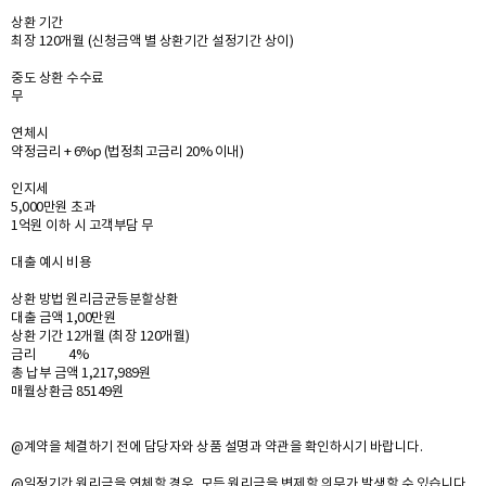
상환 기간
최장 120개월 (신청금액 별 상환기간 설정기간 상이)
중도 상환 수수료
무
연체시
약정금리 + 6%p (법정최고금리 20% 이내)
인지세
5,000만원 초과
1억원 이하 시 고객부담 무
대출 예시 비용
상환 방법 원리금균등분할상환
대출 금액 1,00만원
상환 기간 12개월 (최장 120개월)
금리 4%
총 납부 금액 1,217,989원
매월상환금 85149원
@계약을 체결하기 전에 담당자와 상품 설명과 약관을 확인하시기 바랍니다.
@일정기간 원리금을 연체할 경우, 모든 원리금을 변제할 의무가 발생할 수 있습니다.