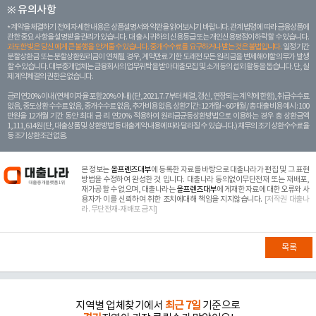
※ 유의사항
계약을 체결하기 전에 자세한 내용은 상품설명서와 약관을 읽어보시기 바랍니다. 관계 법령에 따라 금융상품에
관한 중요 사항을 설명받을 권리가 있습니다. 대 출 시 귀하의 신용등급 또는 개인신용평점이 하락할 수 있습니다.
과도한 빚은 당신 에게 큰 불행을 안겨줄 수 있습니다. 중개수수료를 요구하거나 받는 것은 불법입니다.
일정 기간
분할상환금 또는 분할상환원리금이 연체될 경우, 계약만료 기한 도래전 모든 원리금을 변제해야할 의무가 발생
할 수 있습니다. 대부중개업체는 금융회사의 업무위탁을 받아 대출모집 및 소개 등의 섭외 활동을 돕습니다. 단, 실
제 계약체결의 권한은 없습니다.
금리 연20% 이내 (연체이자율 포함 20% 이내) (단, 2021. 7. 7부터 체결, 갱신, 연장되는 계 약에 한함), 취급수수료
없음, 중도상환 수수료 없음, 중개수수료 없음, 추가비용 없음. 상환기간 : 12개월 ~ 60개월 / 총 대출 비용 예시 : 100
만원을 12개월 기간 동안 최대 금 리 연20% 적용하여 원리금균등상환방법으로 이용하는 경우 총 상환금액
1,111,614원 (단, 대출상품 및 상환방법 등 대출계약 내용에 따라 달라질 수 있습니다.) 채무의 조기 상환수수료율
등 조기상환조건 없음.
본 정보는
올프렌즈대부
에 등록한 자료를 바탕으로 대출나라가 편집 및 그 표현
방법을 수정하여 완성한 것 입니다. 대출나라 동의없이무단전재 또는 재배포,
재가공 할 수 없으며, 대출나라는
올프렌즈대부
에 게재한 자료에 대한 오류와 사
용자가 이를 신뢰하여 취한 조치에대해 책임을 지지않습니다.
[저작권 대출나
라. 무단전재-재배포 금지]
목록
지역별 업체찾기에서
최근 7일
기준으로