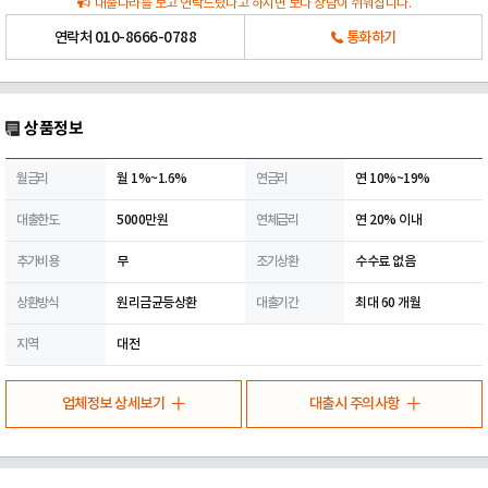
대출나라를 보고 연락드렸다고 하시면 보다 상담이 쉬워집니다.
연락처
010-8666-0788
통화하기
상품정보
월금리
월 1%~1.6%
연금리
연 10%~19%
대출한도
5000만원
연체금리
연 20% 이내
추가비용
무
조기상환
수수료 없음
상환방식
원리금균등상환
대출기간
최대 60 개월
지역
대전
업체정보 상세보기
대출시 주의사항