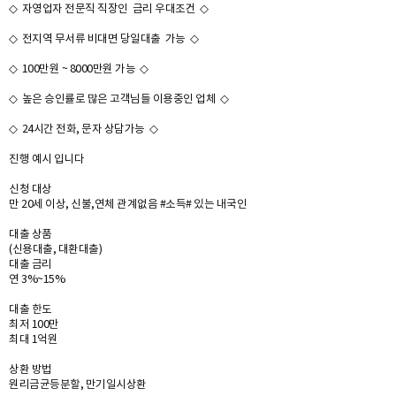
◇ 자영업자 전문직 직장인 금리 우대조건 ◇
◇ 전지역 무서류 비대면 당일대출 가능 ◇
◇ 100만원 ~ 8000만원 가능 ◇
◇ 높은 승인률로 많은 고객님들 이용중인 업체 ◇
◇ 24시간 전화, 문자 상담가능 ◇
진행 예시 입니다
신청 대상
만 20세 이상, 신불,연체 관계없음 #소득# 있는 내국인
대출 상품
(신용대출, 대환대출)
대출 금리
연 3%~15%
대출 한도
최저 100만
최대 1억원
상환 방법
원리금균등분할, 만기일시상환