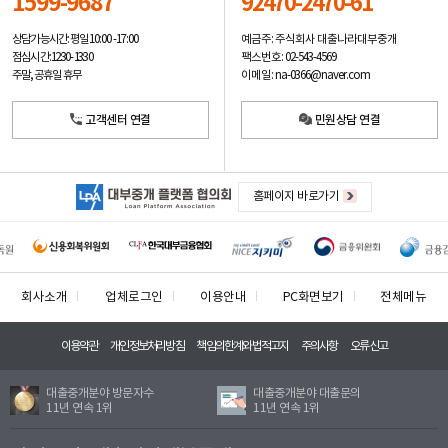
1599-9687
92470-2470-61
예금주: 주식회사 대출나라대부중개
상담가능시간: 평일
10:00 -17:00
팩스번호: 02-543-4569
점심시간: 12:30 - 13:30
이메일: na-0366@naver.com
주말, 공휴일 휴무
고객센터 연결
민원상담 연결
홈페이지 바로가기
회사소개
업체로그인
이용안내
PC화면보기
전체메뉴
이용약관
개인정보처리방침
책임의한계와법적고지
주의사항
오류신고
대출중개분야 방문자수
대출중개분야 대출문의
11년 연속 1위
11년 연속 1위