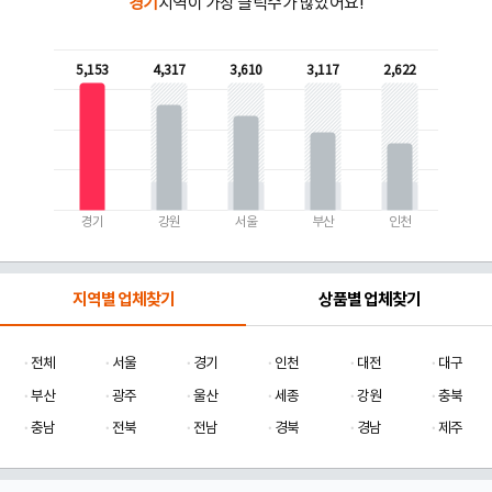
경기
지역이 가장 클릭수가 많았어요!
5,153
4,317
3,610
3,117
2,622
경기
강원
서울
부산
인천
지역별 업체찾기
상품별 업체찾기
전체
서울
경기
인천
대전
대구
부산
광주
울산
세종
강원
충북
충남
전북
전남
경북
경남
제주