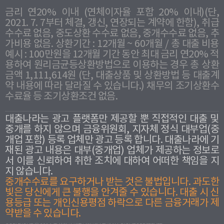
금리 연20% 이내 (연체이자율 포함 20% 이내)(단,
2021. 7. 7부터 체결, 갱신, 연장되는 계약에 한함), 취급
수수료 없음, 중도상환 수수료 없음, 중개수수료 없음, 추
가비용 없음. 상환기간 : 12개월 ~ 60개월 / 총 대출 비용
예시 : 100만원을 12개월 기간 동안 최대 금리 연20% 적
용하여 원리금균등상환방법으로 이용하는 경우 총 상환
금액 1,111,614원 (단, 대출상품 및 상환방법 등 대출계
약 내용에 따라 달라질 수 있습니다.) 채무의 조기상환수
수료율 등 조기상환조건 없음.
대출나라는 광고 플랫폼만 제공할 뿐 직접적인 대출 및
중개를 하지 않으며 금융위원회, 지자체 정식 대부업(중
개업 포함) 등록 업체만 광고 등록 합니다. 대출나라에 기
재된 광고 내용은 대부(중개업) 업체가 제공하는 정보로
서 이를 신뢰하여 취한 조치에 대하여 어떠한 책임을 지
지 않습니다.
중개수수료를 요구하거나 받는 것은 불법입니다. 과도한
빛은 당신에게 큰 불행을 안겨줄 수 있습니다. 대출 시 신
용등급 또는 개인신용평점 하락으로 다른 금융거래가 제
약받을 수 있습니다.