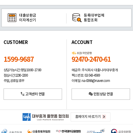
대출상환금
등록대부업체
이자계산기
통합조회
CUSTOMER
ACCOUNT
1599-9687
92470-2470-61
예금주: 주식회사 대출나라대부중개
상담가능시간: 평일
10:00 -17:00
팩스번호: 02-543-4569
점심시간: 12:30 - 13:30
이메일: na-0366@naver.com
주말, 공휴일 휴무
고객센터 연결
민원상담 연결
홈페이지 바로가기