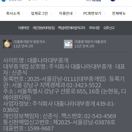
회사소개
업체로그인
이용안내
PC화면보기
전체메뉴
이용약관
개인정보처리방침
책임의한계와법적고지
주의사항
오류신고
대출중개분야 방문자수
대출중개분야 대출문의
11년 연속 1위
11년 연속 1위
사이트명 : 대출나라대부중개
대부중개업 상호명 : 주식회사 대출나라대부중개
대표
자 : 신준식
등록번호 : 2025-서울강남-0111(대부중개업)
등록기
관 : 서울 강남구 지역경제과 02-3423-5522
주소 : 서울특별시 강남구 선릉로 655, 16층 (논현동, 디
에이원타워)
사업자정보 : 주식회사 대출나라대부중개 439-81-
03602
개인정보책임자 : 신준식
팩스번호: 02-543-4569
통신판매업신고번호 : 제2025-서울강남-03876호
대표번호 : 1599-9687