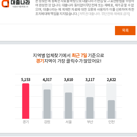
본 정보는
에 등록한 자료를 바탕으로 대출나라가 편집 및 그 표현방법을 수정하
여 완성한 것 입니다. 대출나라 동의없이무단전재 또는 재배포, 재가공 할 수 없
으며, 대출나라는
에 게재한 자료에 대한 오류와 사용자가 이를 신뢰하여 취한
조치에대해 책임을 지지않습니다.
[저작권 대출나라. 무단전재-재배포 금지]
목록
지역별 업체찾기에서
최근 7일
기준으로
경기
지역이 가장 클릭수가 많았어요!
5,153
4,317
3,610
3,117
2,622
경기
강원
서울
부산
인천