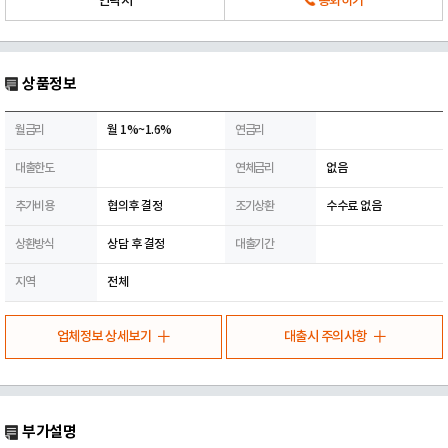
연락처
통화하기
상품정보
월금리
월 1%~1.6%
연금리
대출한도
연체금리
없음
추가비용
협의후 결정
조기상환
수수료 없음
상환방식
상담 후 결정
대출기간
지역
전체
업체정보 상세보기
대출시 주의사항
부가설명