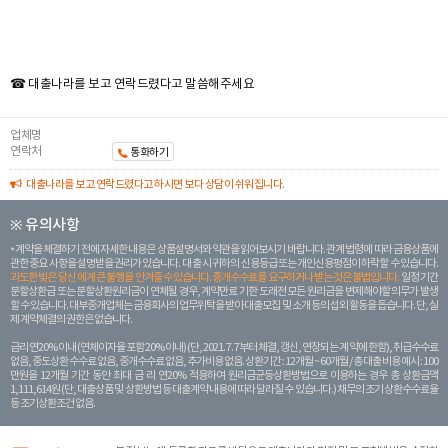
☎ 대출나라를 보고 연락드렸다고 말씀해주세요
업체명
연락처
통화하기
대출나라를 보고 연락드렸다고 하시면 보다 상담이 쉬워집니다.
※ 유의사항
계약을 체결하기 전에 자세한 내용은 상품설명서와 약관을 읽어보시기 바랍니다. 관계 법령에 따라 금융상품에
관한 중요 사항을 설명받을 권리가 있습니다. 대 출 시 귀하의 신용등급 또는 개인신용평점이 하락할 수 있습니다.
과도한 빚은 당신 에게 큰 불행을 안겨줄 수 있습니다. 중개수수료를 요구하거나 받는 것은 불법입니다.
일정 기간
분할상환금 또는 분할상환원리금이 연체될 경우, 계약만료 기한 도래전 모든 원리금을 변제해야할 의무가 발생
할 수 있습니다. 대부중개업체는 금융회사의 업무위탁을 받아 대출모집 및 소개 등의 섭외 활동을 돕습니다. 단, 실
제 계약체결의 권한은 없습니다.
금리 연20% 이내 (연체이자율 포함 20% 이내) (단, 2021. 7. 7부터 체결, 갱신, 연장되는 계 약에 한함), 취급수수료
없음, 중도상환 수수료 없음, 중개수수료 없음, 추가비용 없음. 상환기간 : 12개월 ~ 60개월 / 총 대출 비용 예시 : 100
만원을 12개월 기간 동안 최대 금 리 연20% 적용하여 원리금균등상환방법으로 이용하는 경우 총 상환금액
1,111,614원 (단, 대출상품 및 상환방법 등 대출계약 내용에 따라 달라질 수 있습니다.) 채무의 조기 상환수수료율
등 조기상환조건 없음.