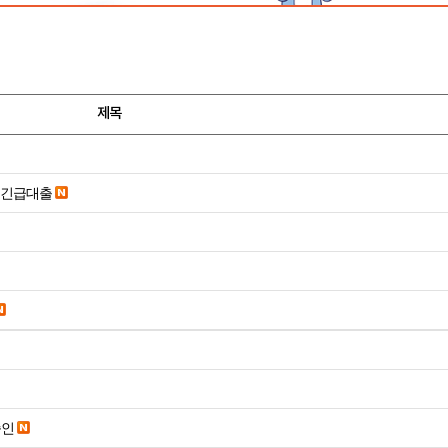
제목
시긴급대출
승인