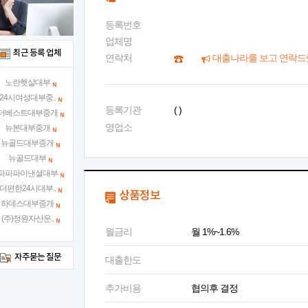
등록번호
업체명
최근 등록 업체
연락처
대출나라를 보고 연락드
노란햇살대부
24시여성대부중..
등록기관
( )
더베스트대부중개
영업소
뉴본대부중개
뉴골드대부중개
뉴골드대부
파파파이낸셜대부
더편한24시대부..
상품정보
하데스대부중개
(주)정원자산운..
월금리
월 1%~1.6%
자주묻는 질문
대출한도
추가비용
협의후 결정