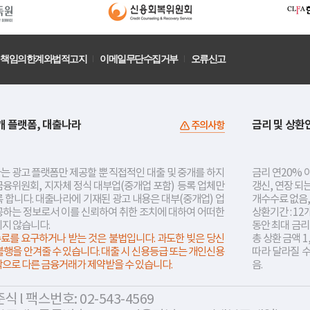
책임의한계와법적고지
이메일무단수집거부
오류신고
개 플랫폼, 대출나라
금리 및 상환
주의사항
는 광고 플랫폼만 제공할 뿐 직접적인 대출 및 중개를 하지
금리 연20% 이
금융위원회, 지자체 정식 대부업(중개업 포함) 등록 업체만
갱신, 연장 되
 합니다. 대출나라에 기재된 광고 내용은 대부(중개업) 업
개수수료 없음,
공하는 정보로서 이를 신뢰하여 취한 조치에 대하여 어떠한
상환기간 : 12
지지 않습니다.
동안 최대 금
료를 요구하거나 받는 것은 불법입니다. 과도한 빚은 당신
총 상환 금액 1
불행을 안겨줄 수 있습니다. 대출 시 신용등급 또는 개인신용
따라 달라질 
락으로 다른 금융거래가 제약받을 수 있습니다.
음.
 l 팩스번호: 02-543-4569