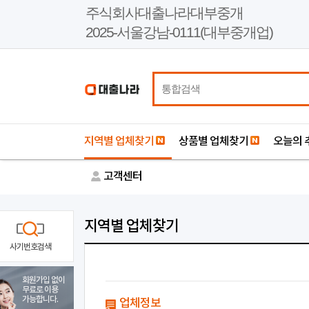
본
주식회사대출나라대부중개
문
2025-서울강남-0111(대부중개업)
바
로
가
기
지역별 업체찾기
상품별 업체찾기
오늘의 
고객센터
지역별 업체찾기
사기번호검색
회원가입 없이
무료로 이용
가능합니다.
업체정보