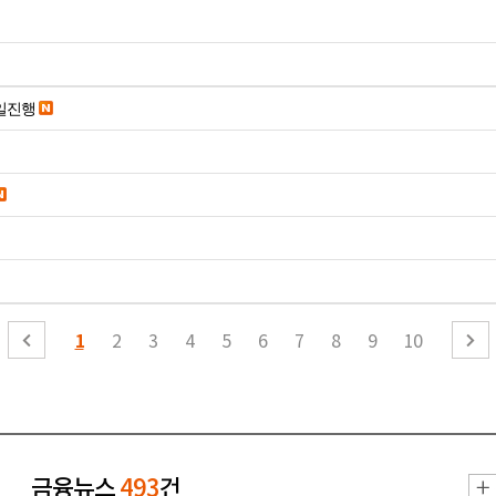
당일진행
1
2
3
4
5
6
7
8
9
10
금융뉴스
493
건