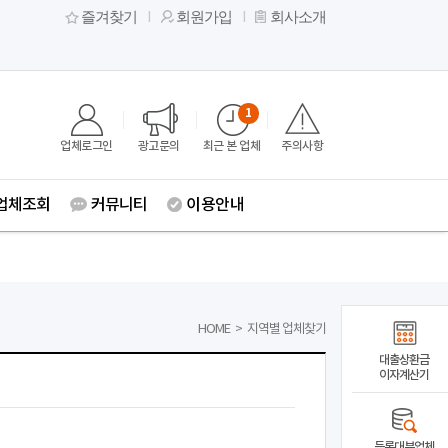
즐겨찾기
회원가입
회사소개
1
업체로그인
광고문의
최근 본 업체
주의사항
업체조회
커뮤니티
이용안내
HOME
>
지역별 업체찾기
대출상환금
이자계산기
등록대부업체