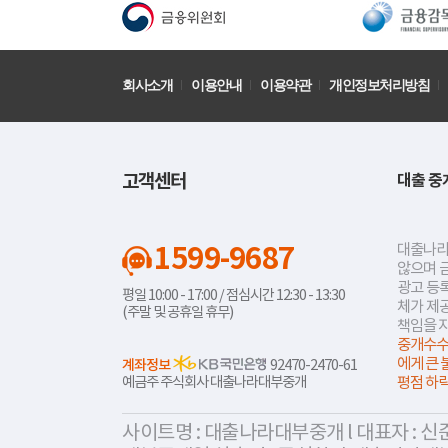
회사소개
이용안내
이용약관
개인정보처리방침
고객센터
대출 중
1599-9687
대출나라
않으며 
광고 등록
평일 10:00 - 17:00 / 점심시간 12:30 - 13:30
체가 제
(주말 및 공휴일 휴무)
책임을 
중개수수
에게 큰 
계좌정보
92470-2470-61
예금주 주식회사 대출나라대부중개
평점 하
사이트명 : 대출나라대부중개 l 대표자 : 신준식