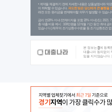
계약을 체결하기 전에 자세한 내용은 상품설명서와 약관
이 하락할 수 있습니다.
과도한 빚은 당신에게 큰 불행을 
래전 모든 원리금을 변제해야할 의무가 발생할 수 있습니다
금리 연20% 이내 (연체이자율 포함 20% 이내) (단, 2021
총 대출 비용 예시 : 100만원을 12개월 기간 동안 최대 
있습니 다.) 채무의 조기상환수수료율 등 조기상환조건 없
본 정보는
[]
에 등록
대출나라 동의없이 무
임을 지지않습니다.
지역별 업체찾기에서
최근 7일
기준으로
경기
지역
이 가장 클릭수가 