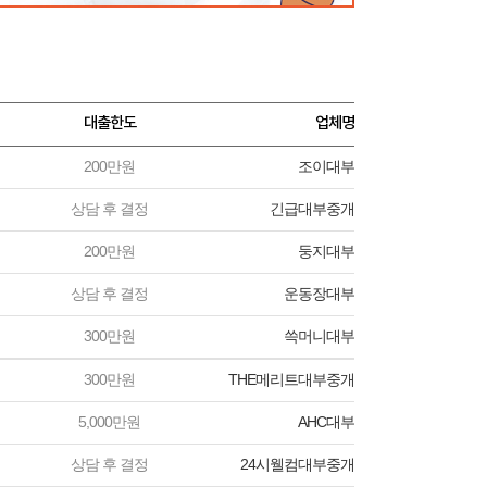
대출한도
업체명
200만원
조이대부
상담 후 결정
긴급대부중개
200만원
둥지대부
상담 후 결정
운동장대부
300만원
쓱머니대부
300만원
THE메리트대부중개
5,000만원
AHC대부
상담 후 결정
24시웰컴대부중개