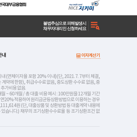
불법추심으로 피해발생시
채무자대리인 신청하세요
안내
이자계산기
내 (연체이자율 포함 20% 이내)(단, 2021. 7. 7부터 체결,
는 계약에 한함), 취급수수료 없음, 중도상환 수수료 없음, 중
 추가비용 없음.
개월 ~ 60개월 / 총 대출 비용 예시 : 100만원을 12개월 기간
리 연20% 적용하여 원리금균등상환방법으로 이용하는 경우
,111,614원 (단, 대출상품 및 상환방법 등 대출계약 내용에
수 있습니다.) 채무의 조기상환수수료율 등 조기상환조건 없