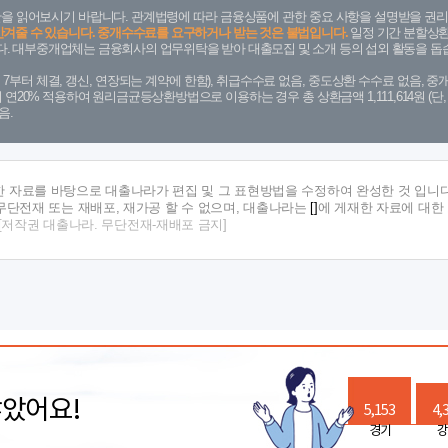
을 읽어보시기 바랍니다. 관계법령에 따라 금융상품에 관한 중요 사항을 설명받을 권리
안겨줄 수 있습니다. 중개수수료를 요구하거나 받는 것은 불법입니다.
일정 기간 분할상환
. 대부중개업체는 금융회사의 업무위탁을 받아 대출모집 및 소개 등의 섭외 활동을 돕습
. 7. 7부터 체결, 갱신, 연장되는 계약에 한함), 취급수수료 없음, 중도상환 수수료 없음, 중개
금리 연20% 적용하여 원리금균등상환방법으로 이용하는 경우 총 상환금액 1,111,614원 
음.
한 자료를 바탕으로 대출나라가 편집 및 그 표현방법을 수정하여 완성한 것 입니다
단전재 또는 재배포, 재가공 할 수 없으며, 대출나라는
[]
에 게재한 자료에 대한
[저작권 대출나라. 무단전재-재배포 금지]
많았어요!
5,153
4,
경기
강