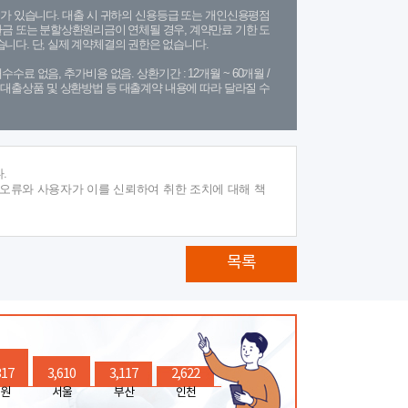
가 있습니다. 대출 시 귀하의 신용등급 또는 개인신용평점
금 또는 분할상환원리금이 연체될 경우, 계약만료 기한 도
니다. 단, 실제 계약체결의 권한은 없습니다.
수수료 없음, 추가비용 없음. 상환기간 : 12개월 ~ 60개월 /
(단, 대출상품 및 상환방법 등 대출계약 내용에 따라 달라질 수
.
 오류와 사용자가 이를 신뢰하여 취한 조치에 대해 책
목록
317
3,610
3,117
2,622
원
서울
부산
인천