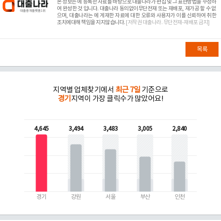
본 정보는
에 등록한 자료를 바탕으로 대출나라가 편집 및 그 표현방법을 수정하
여 완성한 것 입니다. 대출나라 동의없이무단전재 또는 재배포, 재가공 할 수 없
으며, 대출나라는
에 게재한 자료에 대한 오류와 사용자가 이를 신뢰하여 취한
조치에대해 책임을 지지않습니다.
[저작권 대출나라. 무단전재-재배포 금지]
목록
지역별 업체찾기에서
최근 7일
기준으로
경기
지역이 가장 클릭수가 많았어요!
4,645
3,494
3,483
3,005
2,840
경기
강원
서울
부산
인천