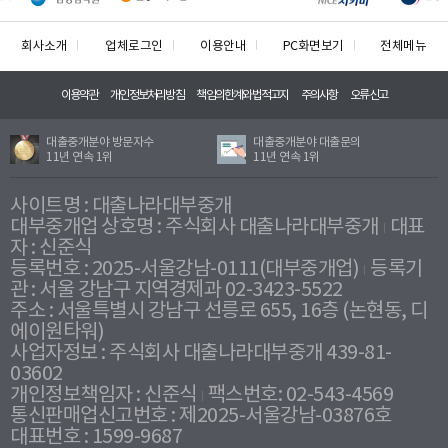
회사소개
업체로그인
이용안내
PC화면보기
전체메뉴
이용약관
개인정보처리방침
책임의한계와법적고지
주의사항
오류신고
대출중개분야 방문자수
대출중개분야 대출문의
11년 연속 1위
11년 연속 1위
사이트명 : 대출나라대부중개
대부중개업 상호명 : 주식회사 대출나라대부중개
대표
자 : 신준식
등록번호 : 2025-서울강남-0111(대부중개업)
등록기
관 : 서울 강남구 지역경제과 02-3423-5522
주소 : 서울특별시 강남구 선릉로 655, 16층 (논현동, 디
에이원타워)
사업자정보 : 주식회사 대출나라대부중개 439-81-
03602
개인정보책임자 : 신준식
팩스번호: 02-543-4569
통신판매업신고번호 : 제2025-서울강남-03876호
대표번호 : 1599-9687