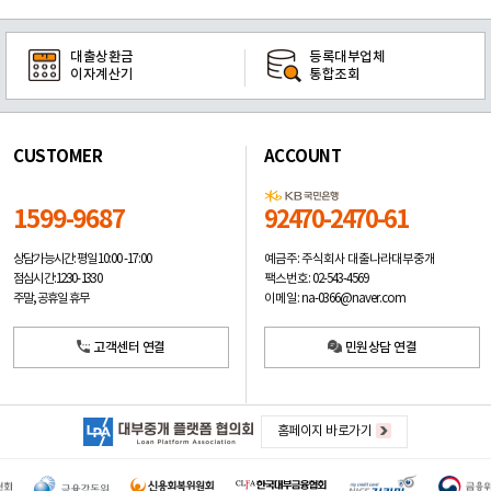
대출상환금
등록대부업체
이자계산기
통합조회
CUSTOMER
ACCOUNT
1599-9687
92470-2470-61
예금주: 주식회사 대출나라대부중개
상담가능시간: 평일
10:00 -17:00
팩스번호: 02-543-4569
점심시간: 12:30 - 13:30
이메일: na-0366@naver.com
주말, 공휴일 휴무
고객센터 연결
민원상담 연결
홈페이지 바로가기