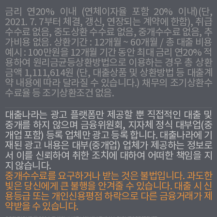
금리 연20% 이내 (연체이자율 포함 20% 이내)(단,
2021. 7. 7부터 체결, 갱신, 연장되는 계약에 한함), 취급
수수료 없음, 중도상환 수수료 없음, 중개수수료 없음, 추
가비용 없음. 상환기간 : 12개월 ~ 60개월 / 총 대출 비용
예시 : 100만원을 12개월 기간 동안 최대 금리 연20% 적
용하여 원리금균등상환방법으로 이용하는 경우 총 상환
금액 1,111,614원 (단, 대출상품 및 상환방법 등 대출계
약 내용에 따라 달라질 수 있습니다.) 채무의 조기상환수
수료율 등 조기상환조건 없음.
대출나라는 광고 플랫폼만 제공할 뿐 직접적인 대출 및
중개를 하지 않으며 금융위원회, 지자체 정식 대부업(중
개업 포함) 등록 업체만 광고 등록 합니다. 대출나라에 기
재된 광고 내용은 대부(중개업) 업체가 제공하는 정보로
서 이를 신뢰하여 취한 조치에 대하여 어떠한 책임을 지
지 않습니다.
중개수수료를 요구하거나 받는 것은 불법입니다. 과도한
빛은 당신에게 큰 불행을 안겨줄 수 있습니다. 대출 시 신
용등급 또는 개인신용평점 하락으로 다른 금융거래가 제
약받을 수 있습니다.