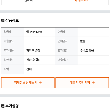
연락처
통화하기
상품정보
월금리
월 1%~1.6%
연금리
대출한도
연체금리
없음
추가비용
협의후 결정
조기상환
수수료 없음
상환방식
상담 후 결정
대출기간
지역
전체
업체정보 상세보기
대출시 주의사항
부가설명