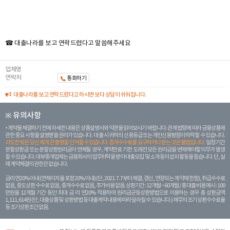
☎ 대출나라를 보고 연락드렸다고 말씀해주세요
업체명
연락처
통화하기
대출나라를 보고 연락드렸다고 하시면 보다 상담이 쉬워집니다.
※ 유의사항
계약을 체결하기 전에 자세한 내용은 상품설명서와 약관을 읽어보시기 바랍니다. 관계 법령에 따라 금융상품에
관한 중요 사항을 설명받을 권리가 있습니다. 대 출 시 귀하의 신용등급 또는 개인신용평점이 하락할 수 있습니다.
과도한 빚은 당신 에게 큰 불행을 안겨줄 수 있습니다. 중개수수료를 요구하거나 받는 것은 불법입니다.
일정 기간
분할상환금 또는 분할상환원리금이 연체될 경우, 계약만료 기한 도래전 모든 원리금을 변제해야할 의무가 발생
할 수 있습니다. 대부중개업체는 금융회사의 업무위탁을 받아 대출모집 및 소개 등의 섭외 활동을 돕습니다. 단, 실
제 계약체결의 권한은 없습니다.
금리 연20% 이내 (연체이자율 포함 20% 이내) (단, 2021. 7. 7부터 체결, 갱신, 연장되는 계 약에 한함), 취급수수료
없음, 중도상환 수수료 없음, 중개수수료 없음, 추가비용 없음. 상환기간 : 12개월 ~ 60개월 / 총 대출 비용 예시 : 100
만원을 12개월 기간 동안 최대 금 리 연20% 적용하여 원리금균등상환방법으로 이용하는 경우 총 상환금액
1,111,614원 (단, 대출상품 및 상환방법 등 대출계약 내용에 따라 달라질 수 있습니다.) 채무의 조기 상환수수료율
등 조기상환조건 없음.