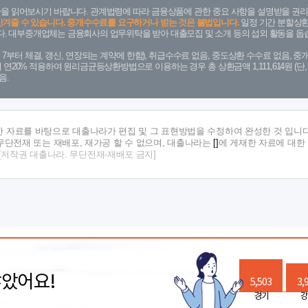
을 읽어보시기 바랍니다. 관계법령에 따라 금융상품에 관한 중요 사항을 설명받을 권리
안겨줄 수 있습니다. 중개수수료를 요구하거나 받는 것은 불법입니다.
일정 기간 분할상환
. 대부중개업체는 금융회사의 업무위탁을 받아 대출모집 및 소개 등의 섭외 활동을 돕습
. 7. 7부터 체결, 갱신, 연장되는 계약에 한함), 취급수수료 없음, 중도상환 수수료 없음, 중개
금리 연20% 적용하여 원리금균등상환방법으로 이용하는 경우 총 상환금액 1,111,614원 
음.
한 자료를 바탕으로 대출나라가 편집 및 그 표현방법을 수정하여 완성한 것 입니다
단전재 또는 재배포, 재가공 할 수 없으며, 대출나라는
[]
에 게재한 자료에 대한
[저작권 대출나라. 무단전재-재배포 금지]
많았어요!
5,503
3,
경기
강