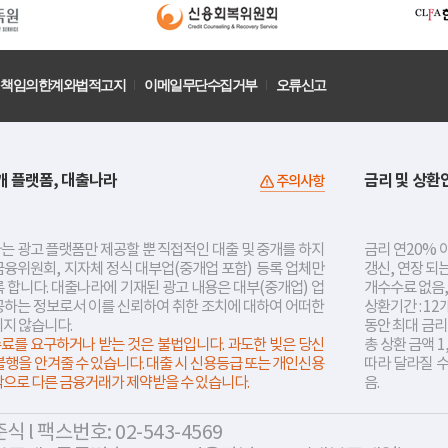
책임의한계와법적고지
이메일무단수집거부
오류신고
개 플랫폼, 대출나라
금리 및 상환
주의사항
는 광고 플랫폼만 제공할 뿐 직접적인 대출 및 중개를 하지
금리 연20% 이
금융위원회, 지자체 정식 대부업(중개업 포함) 등록 업체만
갱신, 연장 되
 합니다. 대출나라에 기재된 광고 내용은 대부(중개업) 업
개수수료 없음,
공하는 정보로서 이를 신뢰하여 취한 조치에 대하여 어떠한
상환기간 : 12
지지 않습니다.
동안 최대 금
료를 요구하거나 받는 것은 불법입니다. 과도한 빚은 당신
총 상환 금액 1
불행을 안겨줄 수 있습니다. 대출 시 신용등급 또는 개인신용
따라 달라질 
락으로 다른 금융거래가 제약받을 수 있습니다.
음.
 l 팩스번호: 02-543-4569