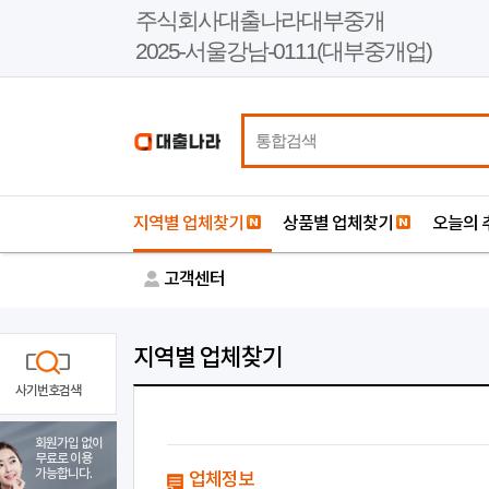
본
주식회사대출나라대부중개
문
2025-서울강남-0111(대부중개업)
바
로
가
기
지역별 업체찾기
상품별 업체찾기
오늘의 
고객센터
지역별 업체찾기
사기번호검색
회원가입 없이
무료로 이용
가능합니다.
업체정보