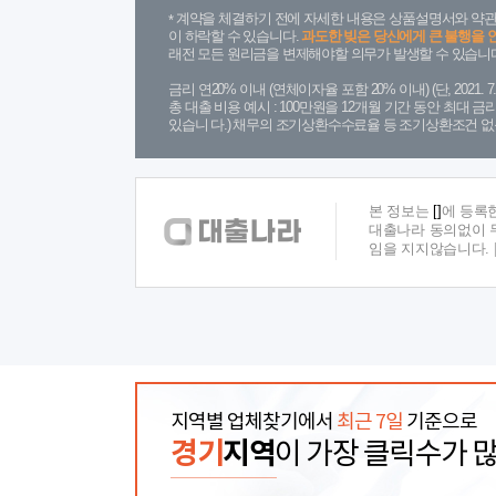
계약을 체결하기 전에 자세한 내용은 상품설명서와 약관
이 하락할 수 있습니다.
과도한 빚은 당신에게 큰 불행을 
래전 모든 원리금을 변제해야할 의무가 발생할 수 있습니다
금리 연20% 이내 (연체이자율 포함 20% 이내) (단, 2021
총 대출 비용 예시 : 100만원을 12개월 기간 동안 최대 
있습니 다.) 채무의 조기상환수수료율 등 조기상환조건 없
본 정보는
[]
에 등록
대출나라 동의없이 무
임을 지지않습니다.
지역별 업체찾기에서
최근 7일
기준으로
경기
지역
이 가장 클릭수가 