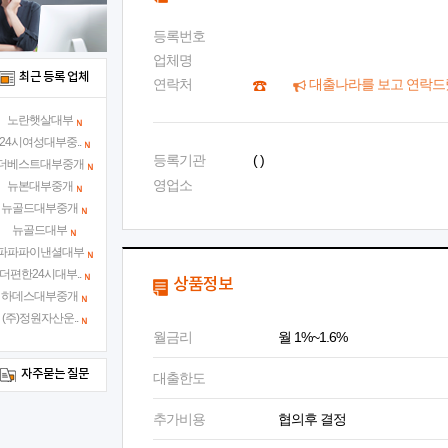
등록번호
업체명
최근 등록 업체
연락처
대출나라를 보고 연락드
노란햇살대부
24시여성대부중..
등록기관
( )
더베스트대부중개
영업소
뉴본대부중개
뉴골드대부중개
뉴골드대부
파파파이낸셜대부
더편한24시대부..
상품정보
하데스대부중개
(주)정원자산운..
월금리
월 1%~1.6%
자주묻는 질문
대출한도
추가비용
협의후 결정