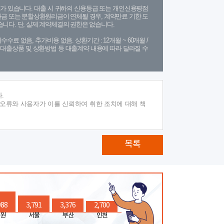
가 있습니다. 대출 시 귀하의 신용등급 또는 개인신용평점
금 또는 분할상환원리금이 연체될 경우, 계약만료 기한 도
니다. 단, 실제 계약체결의 권한은 없습니다.
수수료 없음, 추가비용 없음. 상환기간 : 12개월 ~ 60개월 /
(단, 대출상품 및 상환방법 등 대출계약 내용에 따라 달라질 수
.
 오류와 사용자가 이를 신뢰하여 취한 조치에 대해 책
목록
988
3,791
3,376
2,700
원
서울
부산
인천