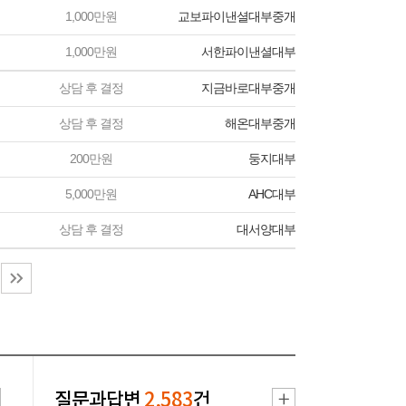
1,000만원
교보파이낸셜대부중개
1,000만원
서한파이낸셜대부
상담 후 결정
지금바로대부중개
상담 후 결정
해온대부중개
200만원
둥지대부
5,000만원
AHC대부
상담 후 결정
대서양대부
질문과답변
2,583
건