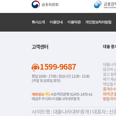
회사소개
이용안내
이용약관
개인정보처리방침
고객센터
대출 중
1599-9687
대출나라
않으며 
광고 등록
평일 10:00 - 17:00 / 점심시간 12:30 - 13:30
체가 제
(주말 및 공휴일 휴무)
책임을 
중개수수
에게 큰 
계좌정보
92470-2470-61
예금주 주식회사 대출나라대부중개
평점 하
사이트명 : 대출나라대부중개 l 대표자 : 신준식