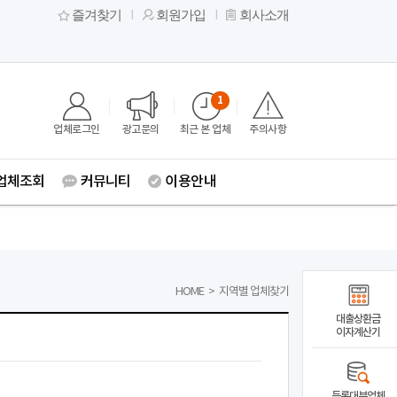
즐겨찾기
회원가입
회사소개
1
업체로그인
광고문의
최근 본 업체
주의사항
업체조회
커뮤니티
이용안내
HOME
>
지역별 업체찾기
대출상환금
이자계산기
등록대부업체