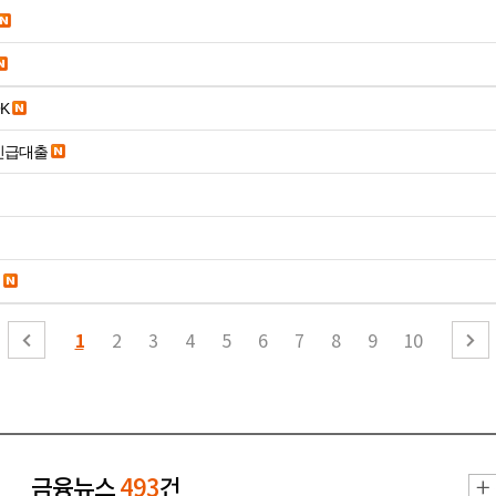
K
긴급대출
1
2
3
4
5
6
7
8
9
10
금융뉴스
493
건