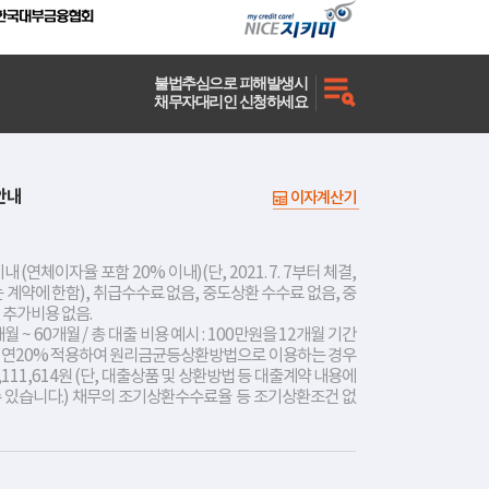
불법추심으로 피해발생시
채무자대리인 신청하세요
안내
이자계산기
내 (연체이자율 포함 20% 이내)(단, 2021. 7. 7부터 체결,
는 계약에 한함), 취급수수료 없음, 중도상환 수수료 없음, 중
 추가비용 없음.
개월 ~ 60개월 / 총 대출 비용 예시 : 100만원을 12개월 기간
리 연20% 적용하여 원리금균등상환방법으로 이용하는 경우
,111,614원 (단, 대출상품 및 상환방법 등 대출계약 내용에
수 있습니다.) 채무의 조기상환수수료율 등 조기상환조건 없