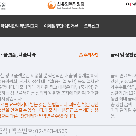
책임의한계와법적고지
이메일무단수집거부
오류신고
개 플랫폼, 대출나라
금리 및 상환
주의사항
는 광고 플랫폼만 제공할 뿐 직접적인 대출 및 중개를 하지
금리 연20% 이
금융위원회, 지자체 정식 대부업(중개업 포함) 등록 업체만
갱신, 연장 되
 합니다. 대출나라에 기재된 광고 내용은 대부(중개업) 업
개수수료 없음,
공하는 정보로서 이를 신뢰하여 취한 조치에 대하여 어떠한
상환기간 : 12
지지 않습니다.
동안 최대 금
료를 요구하거나 받는 것은 불법입니다. 과도한 빚은 당신
총 상환 금액 1
불행을 안겨줄 수 있습니다. 대출 시 신용등급 또는 개인신용
따라 달라질 
락으로 다른 금융거래가 제약받을 수 있습니다.
음.
 l 팩스번호: 02-543-4569