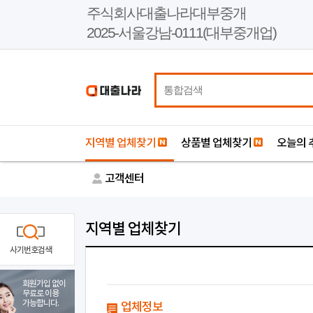
본
주식회사대출나라대부중개
문
2025-서울강남-0111(대부중개업)
바
로
가
기
지역별 업체찾기
상품별 업체찾기
오늘의 
고객센터
지역별 업체찾기
사기번호검색
회원가입 없이
무료로 이용
가능합니다.
업체정보