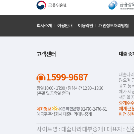
회사소개
이용안내
이용약관
개인정보처리방침
고객센터
대출 중
1599-9687
대출나라
않으며 
광고 등록
평일 10:00 - 17:00 / 점심시간 12:30 - 13:30
체가 제
(주말 및 공휴일 휴무)
책임을 
중개수수
에게 큰 
계좌정보
92470-2470-61
예금주 주식회사 대출나라대부중개
평점 하
사이트명 : 대출나라대부중개 l 대표자 : 신준식