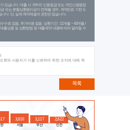
가 있습니다. 대출 시 귀하의 신용등급 또는 개인신용평점
금 또는 분할상환원리금이 연체될 경우, 계약만료 기한 도
니다. 단, 실제 계약체결의 권한은 없습니다.
수수료 없음, 추가비용 없음. 상환기간 : 12개월 ~ 60개월 /
(단, 대출상품 및 상환방법 등 대출계약 내용에 따라 달라질 수
.
 오류와 사용자가 이를 신뢰하여 취한 조치에 대해 책
목록
317
3,610
3,117
2,622
원
서울
부산
인천