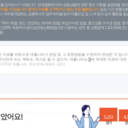
을 읽어보시기 바랍니다. 관계법령에 따라 금융상품에 관한 중요 사항을 설명받을 권리
안겨줄 수 있습니다. 중개수수료를 요구하거나 받는 것은 불법입니다.
일정 기간 분할상환
. 대부중개업체는 금융회사의 업무위탁을 받아 대출모집 및 소개 등의 섭외 활동을 돕습
. 7. 7부터 체결, 갱신, 연장되는 계약에 한함), 취급수수료 없음, 중도상환 수수료 없음, 중개
금리 연20% 적용하여 원리금균등상환방법으로 이용하는 경우 총 상환금액 1,111,614원 
음.
한 자료를 바탕으로 대출나라가 편집 및 그 표현방법을 수정하여 완성한 것 입니다
단전재 또는 재배포, 재가공 할 수 없으며, 대출나라는
[]
에 게재한 자료에 대한
[저작권 대출나라. 무단전재-재배포 금지]
많았어요!
5,153
4,
경기
강