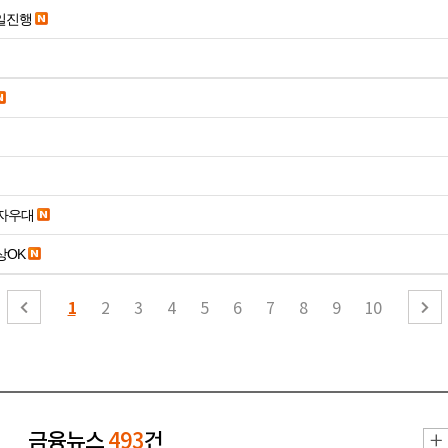
당일진행
당일입금 수수료x 사업자우대
19세 이상OK
1
2
3
4
5
6
7
8
9
10
금융뉴스
493
건