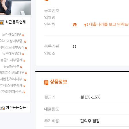
등록번호
업체명
최근 등록 업체
연락처
대출나라를 보고 연락드
노란햇살대부
24시여성대부중..
등록기관
( )
더베스트대부중개
영업소
뉴본대부중개
뉴골드대부중개
뉴골드대부
파파파이낸셜대부
더편한24시대부..
상품정보
하데스대부중개
(주)정원자산운..
월금리
월 1%~1.6%
자주묻는 질문
대출한도
추가비용
협의후 결정