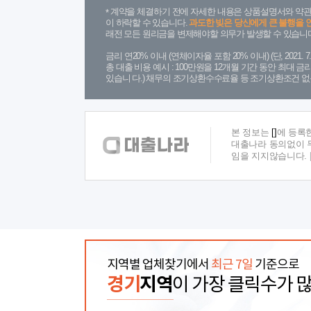
계약을 체결하기 전에 자세한 내용은 상품설명서와 약관
이 하락할 수 있습니다.
과도한 빚은 당신에게 큰 불행을 
래전 모든 원리금을 변제해야할 의무가 발생할 수 있습니다
금리 연20% 이내 (연체이자율 포함 20% 이내) (단, 2021
총 대출 비용 예시 : 100만원을 12개월 기간 동안 최대 
있습니 다.) 채무의 조기상환수수료율 등 조기상환조건 없
본 정보는
[]
에 등록
대출나라 동의없이 무
임을 지지않습니다.
지역별 업체찾기에서
최근 7일
기준으로
경기
지역
이 가장 클릭수가 