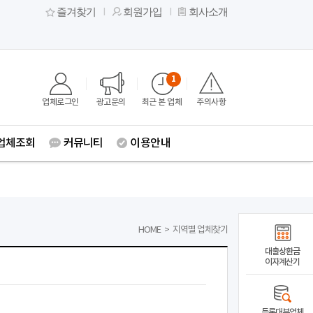
즐겨찾기
회원가입
회사소개
1
업체로그인
광고문의
최근 본 업체
주의사항
업체조회
커뮤니티
이용안내
HOME
>
지역별 업체찾기
대출상환금
이자계산기
등록대부업체