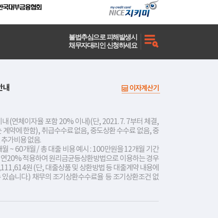
불법추심으로 피해발생시
채무자대리인 신청하세요
안내
이자계산기
내 (연체이자율 포함 20% 이내)(단, 2021. 7. 7부터 체결,
는 계약에 한함), 취급수수료 없음, 중도상환 수수료 없음, 중
 추가비용 없음.
개월 ~ 60개월 / 총 대출 비용 예시 : 100만원을 12개월 기간
리 연20% 적용하여 원리금균등상환방법으로 이용하는 경우
,111,614원 (단, 대출상품 및 상환방법 등 대출계약 내용에
수 있습니다.) 채무의 조기상환수수료율 등 조기상환조건 없