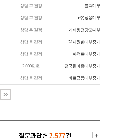
상담 후 결정
블랙대부
상담 후 결정
(주)성용대부
상담 후 결정
캐쉬킹전당포대부
상담 후 결정
24시월변대부중개
상담 후 결정
퍼팩트대부중개
2,000만원
전국한마음대부중개
상담 후 결정
바로금융대부중개
질문과답변
2,577
건