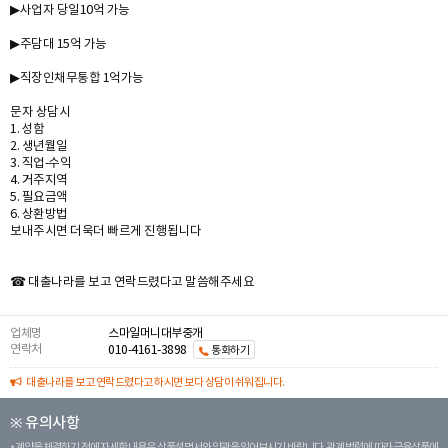
▶사업자 당일10억 가능
▶주담대 15억 가능
▶직장인채무통합 1억가능
문자 상담시
1. 성함
2. 생년월일
3. 직업-수익
4. 거주지역
5. 필요금액
6. 상환방법
보내주시면 더욱더 빠르게 진행됩니다
☎ 대출나라를 보고 연락드렸다고 말씀해주세요
업체명
스마일머니대부중개
연락처
010-4161-3898
통화하기
대출나라를 보고 연락드렸다고 하시면 보다 상담이 쉬워집니다.
※ 유의사항
계약을 체결하기 전에 자세한 내용은 상품설명서와 약관을 읽어보시기 바랍니다. 관계 법령에 따라 금융상품에