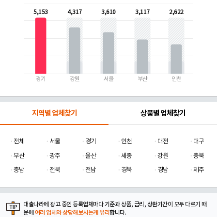
5,153
4,317
3,610
3,117
2,622
경기
강원
서울
부산
인천
지역별 업체찾기
상품별 업체찾기
전체
서울
경기
인천
대전
대구
부산
광주
울산
세종
강원
충북
충남
전북
전남
경북
경남
제주
대출나라에 광고 중인 등록업체마다 기준과 상품, 금리, 상환기간이 모두 다르기 때
문에
여러 업체와 상담해보시는게 유리
합니다.