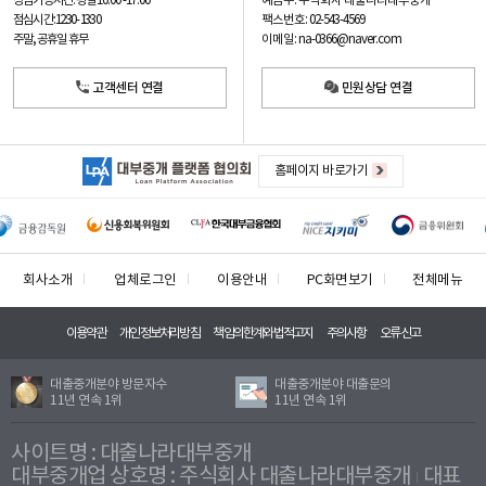
예금주: 주식회사 대출나라대부중개
상담가능시간: 평일
10:00 -17:00
팩스번호: 02-543-4569
점심시간: 12:30 - 13:30
이메일: na-0366@naver.com
주말, 공휴일 휴무
고객센터 연결
민원상담 연결
홈페이지 바로가기
회사소개
업체로그인
이용안내
PC화면보기
전체메뉴
이용약관
개인정보처리방침
책임의한계와법적고지
주의사항
오류신고
대출중개분야 방문자수
대출중개분야 대출문의
11년 연속 1위
11년 연속 1위
사이트명 : 대출나라대부중개
대부중개업 상호명 : 주식회사 대출나라대부중개
대표