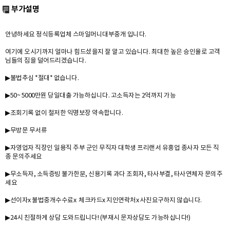
부가설명
안녕하세요 정식등록업체 스마일머니대부중개 입니다.
여기에 오시기까지 얼마나 힘드셨을지 잘 알고 있습니다. 최대한 높은 승인율로 고객
님들의 짐을 덜어드리겠습니다.
▶불법추심 *절대* 없습니다.
▶50~ 5000만원 당일대출 가능하십니다. 고소득자는 2억까지 가능
▶조회기록 없이 철저한 익명보장 약속합니다.
▶무방문 무서류
▶자영업자 직장인 일용직 주부 군인 무직자 대학생 프리랜서 유흥업 종사자 모든 직
종 문의주세요
▶무소득자, 소득증빙 불가한분, 신용기록 과다 조회자, 타사부결, 타사연체자 문의주
세요
▶선이자x 불법중개수수료x 체크카드x 지인연락처x 사진요구하지 않습니다.
▶24시 친절하게 상담 도와드립니다! (부재시 문자상담도 가능하십니다!)