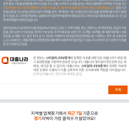
관한 중요 사항을 설명받을 권리가 있습니다. 대 출 시 귀하의 신용등급 또는 개인신용평점이 하락할 수 있습니다.
과도한 빚은 당신 에게 큰 불행을 안겨줄 수 있습니다. 중개수수료를 요구하거나 받는 것은 불법입니다.
일정 기간
분할상환금 또는 분할상환원리금이 연체될 경우, 계약만료 기한 도래전 모든 원리금을 변제해야할 의무가 발생
할 수 있습니다. 대부중개업체는 금융회사의 업무위탁을 받아 대출모집 및 소개 등의 섭외 활동을 돕습니다. 단, 실
제 계약체결의 권한은 없습니다.
금리 연20% 이내 (연체이자율 포함 20% 이내) (단, 2021. 7. 7부터 체결, 갱신, 연장되는 계 약에 한함), 취급수수료
없음, 중도상환 수수료 없음, 중개수수료 없음, 추가비용 없음. 상환기간 : 12개월 ~ 60개월 / 총 대출 비용 예시 : 100
만원을 12개월 기간 동안 최대 금 리 연20% 적용하여 원리금균등상환방법으로 이용하는 경우 총 상환금액
1,111,614원 (단, 대출상품 및 상환방법 등 대출계약 내용에 따라 달라질 수 있습니다.) 채무의 조기 상환수수료율
등 조기상환조건 없음.
본 정보는
스마일머니대부중개
에 등록한 자료를 바탕으로 대출나라가 편집 및
그 표현방법을 수정하여 완성한 것 입니다. 대출나라 동의없이무단전재 또는 재
배포, 재가공 할 수 없으며, 대출나라는
스마일머니대부중개
에 게재한 자료에
대한 오류와 사용자가 이를 신뢰하여 취한 조치에대해 책임을 지지않습니다.
[저작권 대출나라. 무단전재-재배포 금지]
목록
지역별 업체찾기에서
최근 7일
기준으로
경기
지역이 가장 클릭수가 많았어요!