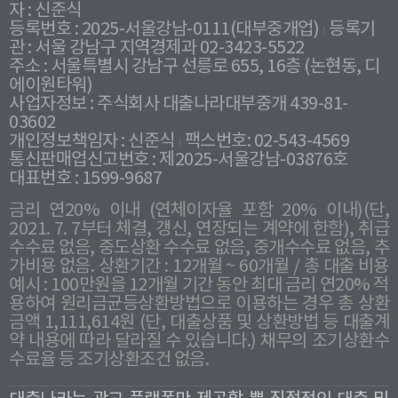
자 : 신준식
등록번호 : 2025-서울강남-0111(대부중개업)
등록기
관 : 서울 강남구 지역경제과 02-3423-5522
주소 : 서울특별시 강남구 선릉로 655, 16층 (논현동, 디
에이원타워)
사업자정보 : 주식회사 대출나라대부중개 439-81-
03602
개인정보책임자 : 신준식
팩스번호: 02-543-4569
통신판매업신고번호 : 제2025-서울강남-03876호
대표번호 : 1599-9687
금리 연20% 이내 (연체이자율 포함 20% 이내)(단,
2021. 7. 7부터 체결, 갱신, 연장되는 계약에 한함), 취급
수수료 없음, 중도상환 수수료 없음, 중개수수료 없음, 추
가비용 없음. 상환기간 : 12개월 ~ 60개월 / 총 대출 비용
예시 : 100만원을 12개월 기간 동안 최대 금리 연20% 적
용하여 원리금균등상환방법으로 이용하는 경우 총 상환
금액 1,111,614원 (단, 대출상품 및 상환방법 등 대출계
약 내용에 따라 달라질 수 있습니다.) 채무의 조기상환수
수료율 등 조기상환조건 없음.