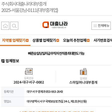
주식회사대출나라대부중개
2025-서울강남-0111(대부중개업)
전체메뉴
지역별 업체찾기
상품별 업체찾기
오늘의 추천업체
사기번호검
빠른승일 당일지급 무직자 전직종 최대한도 가능
업체정보
등록번호
업체명
2024-대구서구-0002
스마일머니대부중개
등록기관
대구 서구 경제과 053-663-2643
영업소
대구광역시 서구 국채보상로75길 34-1, 제1호 (비산동)