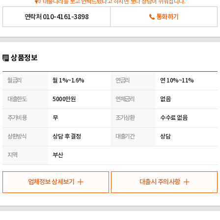
대출나라를 보고 연락드렸다고 하시면 보다 상담이 쉬워집니다.
연락처
010-4161-3898
통화하기
상품정보
월금리
월 1%~1.6%
연금리
연 10%~11%
대출한도
5000만원
연체금리
없음
추가비용
무
조기상환
수수료 없음
상환방식
상담 후 결정
대출기간
상담
지역
부산
업체정보 상세보기
대출시 주의사항