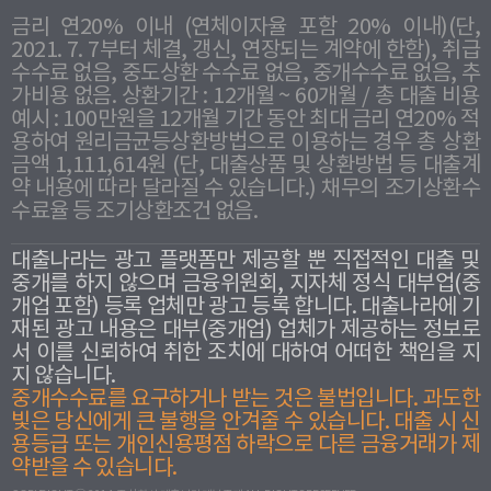
금리 연20% 이내 (연체이자율 포함 20% 이내)(단,
2021. 7. 7부터 체결, 갱신, 연장되는 계약에 한함), 취급
수수료 없음, 중도상환 수수료 없음, 중개수수료 없음, 추
가비용 없음. 상환기간 : 12개월 ~ 60개월 / 총 대출 비용
예시 : 100만원을 12개월 기간 동안 최대 금리 연20% 적
용하여 원리금균등상환방법으로 이용하는 경우 총 상환
금액 1,111,614원 (단, 대출상품 및 상환방법 등 대출계
약 내용에 따라 달라질 수 있습니다.) 채무의 조기상환수
수료율 등 조기상환조건 없음.
대출나라는 광고 플랫폼만 제공할 뿐 직접적인 대출 및
중개를 하지 않으며 금융위원회, 지자체 정식 대부업(중
개업 포함) 등록 업체만 광고 등록 합니다. 대출나라에 기
재된 광고 내용은 대부(중개업) 업체가 제공하는 정보로
서 이를 신뢰하여 취한 조치에 대하여 어떠한 책임을 지
지 않습니다.
중개수수료를 요구하거나 받는 것은 불법입니다. 과도한
빛은 당신에게 큰 불행을 안겨줄 수 있습니다. 대출 시 신
용등급 또는 개인신용평점 하락으로 다른 금융거래가 제
약받을 수 있습니다.