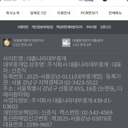
회사소개
업체로그인
이용안내
PC화면보기
전체메뉴
이용약관
개인정보처리방침
책임의한계와법적고지
주의사항
오류신고
대출중개분야 방문자수
대출중개분야 대출문의
11년 연속 1위
11년 연속 1위
사이트명 : 대출나라대부중개
대부중개업 상호명 : 주식회사 대출나라대부중개
대표
자 : 신준식
등록번호 : 2025-서울강남-0111(대부중개업)
등록기
관 : 서울 강남구 지역경제과 02-3423-5522
주소 : 서울특별시 강남구 선릉로 655, 16층 (논현동, 디
에이원타워)
사업자정보 : 주식회사 대출나라대부중개 439-81-
03602
개인정보책임자 : 신준식
팩스번호: 02-543-4569
통신판매업신고번호 : 제2025-서울강남-03876호
대표번호 : 1599-9687