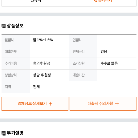
연락처
통화하기
상품정보
월금리
월 1%~1.6%
연금리
대출한도
연체금리
없음
추가비용
협의후 결정
조기상환
수수료 없음
상환방식
상담 후 결정
대출기간
지역
전체
업체정보 상세보기
대출시 주의사항
부가설명