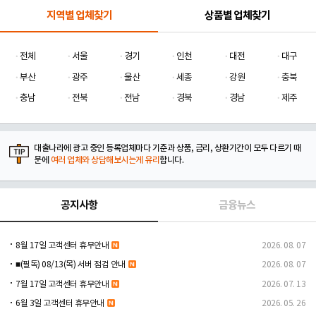
지역별 업체찾기
상품별 업체찾기
전체
서울
경기
인천
대전
대구
부산
광주
울산
세종
강원
충북
충남
전북
전남
경북
경남
제주
대출나라에 광고 중인 등록업체마다 기준과 상품, 금리, 상환기간이 모두 다르기 때
문에
여러 업체와 상담해보시는게 유리
합니다.
공지사항
금융뉴스
8월 17일 고객센터 휴무안내
2026. 08. 07
■(필독) 08/13(목) 서버 점검 안내
2026. 08. 07
7월 17일 고객센터 휴무안내
2026. 07. 13
6월 3일 고객센터 휴무안내
2026. 05. 26