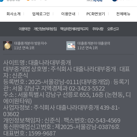
회사소개
업체로그인
이용안내
PC화면보기
전체메뉴
이용약관
개인정보처리방침
책임의한계와법적고지
주의사항
오류신고
대출중개분야 방문자수
대출중개분야 대출문의
11년 연속 1위
11년 연속 1위
사이트명 : 대출나라대부중개
대부중개업 상호명 : 주식회사 대출나라대부중개
대표
자 : 신준식
등록번호 : 2025-서울강남-0111(대부중개업)
등록기
관 : 서울 강남구 지역경제과 02-3423-5522
주소 : 서울특별시 강남구 선릉로 655, 16층 (논현동, 디
에이원타워)
사업자정보 : 주식회사 대출나라대부중개 439-81-
03602
개인정보책임자 : 신준식
팩스번호: 02-543-4569
통신판매업신고번호 : 제2025-서울강남-03876호
대표번호 : 1599-9687