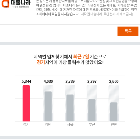
본 정보는
에 등록한 자료를 바탕으로 대출나라가 편집 및 그 표현방법을 수정하
여 완성한 것 입니다. 대출나라 동의없이무단전재 또는 재배포, 재가공 할 수 없
으며, 대출나라는
에 게재한 자료에 대한 오류와 사용자가 이를 신뢰하여 취한
조치에대해 책임을 지지않습니다.
[저작권 대출나라. 무단전재-재배포 금지]
목록
지역별 업체찾기에서
최근 7일
기준으로
경기
지역이 가장 클릭수가 많았어요!
5,344
4,030
3,739
3,397
2,660
경기
강원
서울
부산
인천