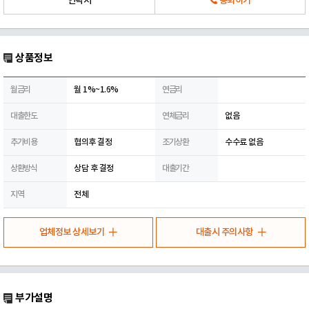
연락처
통화하기
상품정보
월금리
월 1%~1.6%
연금리
대출한도
연체금리
없음
추가비용
협의후 결정
조기상환
수수료 없음
상환방식
상담 후 결정
대출기간
지역
전체
업체정보 상세보기
대출시 주의사항
부가설명