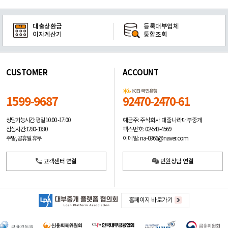
대출상환금
등록대부업체
이자계산기
통합조회
CUSTOMER
ACCOUNT
1599-9687
92470-2470-61
예금주: 주식회사 대출나라대부중개
상담가능시간: 평일
10:00 -17:00
팩스번호: 02-543-4569
점심시간: 12:30 - 13:30
이메일: na-0366@naver.com
주말, 공휴일 휴무
고객센터 연결
민원상담 연결
홈페이지 바로가기