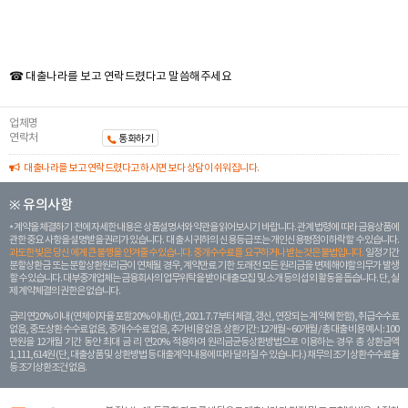
☎ 대출나라를 보고 연락드렸다고 말씀해주세요
업체명
연락처
통화하기
대출나라를 보고 연락드렸다고 하시면 보다 상담이 쉬워집니다.
※ 유의사항
계약을 체결하기 전에 자세한 내용은 상품설명서와 약관을 읽어보시기 바랍니다. 관계 법령에 따라 금융상품에
관한 중요 사항을 설명받을 권리가 있습니다. 대 출 시 귀하의 신용등급 또는 개인신용평점이 하락할 수 있습니다.
과도한 빚은 당신 에게 큰 불행을 안겨줄 수 있습니다. 중개수수료를 요구하거나 받는 것은 불법입니다.
일정 기간
분할상환금 또는 분할상환원리금이 연체될 경우, 계약만료 기한 도래전 모든 원리금을 변제해야할 의무가 발생
할 수 있습니다. 대부중개업체는 금융회사의 업무위탁을 받아 대출모집 및 소개 등의 섭외 활동을 돕습니다. 단, 실
제 계약체결의 권한은 없습니다.
금리 연20% 이내 (연체이자율 포함 20% 이내) (단, 2021. 7. 7부터 체결, 갱신, 연장되는 계 약에 한함), 취급수수료
없음, 중도상환 수수료 없음, 중개수수료 없음, 추가비용 없음. 상환기간 : 12개월 ~ 60개월 / 총 대출 비용 예시 : 100
만원을 12개월 기간 동안 최대 금 리 연20% 적용하여 원리금균등상환방법으로 이용하는 경우 총 상환금액
1,111,614원 (단, 대출상품 및 상환방법 등 대출계약 내용에 따라 달라질 수 있습니다.) 채무의 조기 상환수수료율
등 조기상환조건 없음.