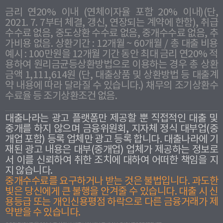
금리 연20% 이내 (연체이자율 포함 20% 이내)(단,
2021. 7. 7부터 체결, 갱신, 연장되는 계약에 한함), 취급
수수료 없음, 중도상환 수수료 없음, 중개수수료 없음, 추
가비용 없음. 상환기간 : 12개월 ~ 60개월 / 총 대출 비용
예시 : 100만원을 12개월 기간 동안 최대 금리 연20% 적
용하여 원리금균등상환방법으로 이용하는 경우 총 상환
금액 1,111,614원 (단, 대출상품 및 상환방법 등 대출계
약 내용에 따라 달라질 수 있습니다.) 채무의 조기상환수
수료율 등 조기상환조건 없음.
대출나라는 광고 플랫폼만 제공할 뿐 직접적인 대출 및
중개를 하지 않으며 금융위원회, 지자체 정식 대부업(중
개업 포함) 등록 업체만 광고 등록 합니다. 대출나라에 기
재된 광고 내용은 대부(중개업) 업체가 제공하는 정보로
서 이를 신뢰하여 취한 조치에 대하여 어떠한 책임을 지
지 않습니다.
중개수수료를 요구하거나 받는 것은 불법입니다. 과도한
빛은 당신에게 큰 불행을 안겨줄 수 있습니다. 대출 시 신
용등급 또는 개인신용평점 하락으로 다른 금융거래가 제
약받을 수 있습니다.