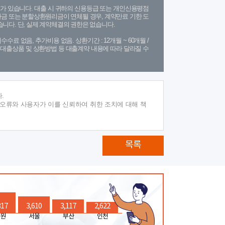
가 있습니다. 대출 시 귀하의 신용등급 또는 개인신용평점
금 또는 분할상환원리금이 연체될 경우, 계약만료 기한 도
니다. 단, 실제 계약체결의 권한은 없습니다.
수수료 없음, 추가비용 없음. 상환기간 : 12개월 ~ 60개월 /
(단, 대출상품 및 상환방법 등 대출계약 내용에 따라 달라질 수
.
 오류와 사용자가 이를 신뢰하여 취한 조치에 대해 책
목록
317
3,610
3,117
2,622
원
서울
부산
인천