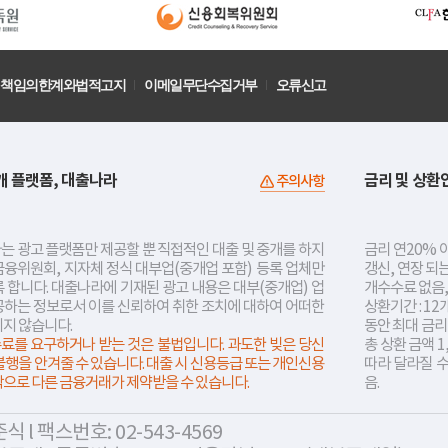
책임의한계와법적고지
이메일무단수집거부
오류신고
개 플랫폼, 대출나라
금리 및 상환
주의사항
는 광고 플랫폼만 제공할 뿐 직접적인 대출 및 중개를 하지
금리 연20% 이
금융위원회, 지자체 정식 대부업(중개업 포함) 등록 업체만
갱신, 연장 되
 합니다. 대출나라에 기재된 광고 내용은 대부(중개업) 업
개수수료 없음,
공하는 정보로서 이를 신뢰하여 취한 조치에 대하여 어떠한
상환기간 : 12
지지 않습니다.
동안 최대 금
료를 요구하거나 받는 것은 불법입니다. 과도한 빚은 당신
총 상환 금액 1
불행을 안겨줄 수 있습니다. 대출 시 신용등급 또는 개인신용
따라 달라질 
락으로 다른 금융거래가 제약받을 수 있습니다.
음.
 l 팩스번호: 02-543-4569