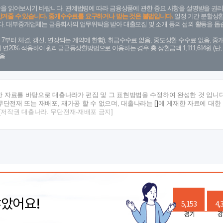
을 읽어보시기 바랍니다. 관계법령에 따라 금융상품에 관한 중요 사항을 설명받을 권리
안겨줄 수 있습니다. 중개수수료를 요구하거나 받는 것은 불법입니다.
일정 기간 분할상환
. 대부중개업체는 금융회사의 업무위탁을 받아 대출모집 및 소개 등의 섭외 활동을 돕습
. 7. 7부터 체결, 갱신, 연장되는 계약에 한함), 취급수수료 없음, 중도상환 수수료 없음, 중개
금리 연20% 적용하여 원리금균등상환방법으로 이용하는 경우 총 상환금액 1,111,614원 
음.
한 자료를 바탕으로 대출나라가 편집 및 그 표현방법을 수정하여 완성한 것 입니다
단전재 또는 재배포, 재가공 할 수 없으며, 대출나라는
[]
에 게재한 자료에 대한
[저작권 대출나라. 무단전재-재배포 금지]
많았어요!
5,153
4,
경기
강