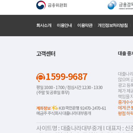
회사소개
이용안내
이용약관
개인정보처리방침
고객센터
대출 중
1599-9687
대출나라
않으며 
광고 등록
평일 10:00 - 17:00 / 점심시간 12:30 - 13:30
체가 제
(주말 및 공휴일 휴무)
책임을 
중개수수
에게 큰 
계좌정보
92470-2470-61
예금주 주식회사 대출나라대부중개
평점 하
사이트명 : 대출나라대부중개 l 대표자 : 신준식