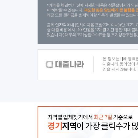
계약을 체결하기 전에 자세한 내용은 상품설명서와 약관
이 하락할 수 있습니다.
과도한 빚은 당신에게 큰 불행을 
래전 모든 원리금을 변제해야할 의무가 발생할 수 있습니다
금리 연20% 이내 (연체이자율 포함 20% 이내) (단, 2021
총 대출 비용 예시 : 100만원을 12개월 기간 동안 최대 
있습니 다.) 채무의 조기상환수수료율 등 조기상환조건 없
본 정보는
[]
에 등록
대출나라 동의없이 무
임을 지지않습니다.
지역별 업체찾기에서
최근 7일
기준으로
경기
지역
이 가장 클릭수가 