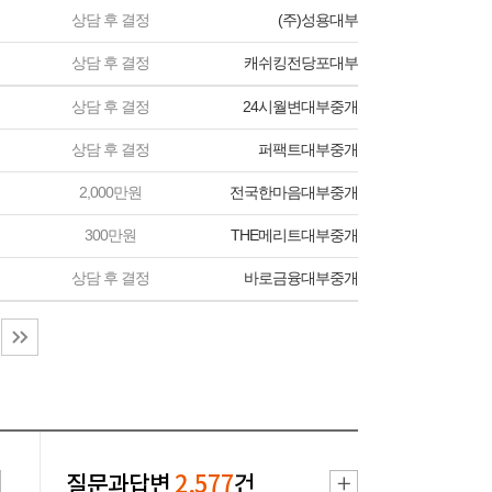
상담 후 결정
(주)성용대부
상담 후 결정
캐쉬킹전당포대부
상담 후 결정
24시월변대부중개
상담 후 결정
퍼팩트대부중개
2,000만원
전국한마음대부중개
300만원
THE메리트대부중개
상담 후 결정
바로금융대부중개
질문과답변
2,577
건