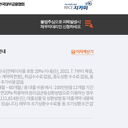
불법추심으로 피해발생시
채무자대리인 신청하세요
안내
이자계산기
내 (연체이자율 포함 20% 이내)(단, 2021. 7. 7부터 체결,
는 계약에 한함), 취급수수료 없음, 중도상환 수수료 없음, 중
 추가비용 없음.
개월 ~ 60개월 / 총 대출 비용 예시 : 100만원을 12개월 기간
리 연20% 적용하여 원리금균등상환방법으로 이용하는 경우
,111,614원 (단, 대출상품 및 상환방법 등 대출계약 내용에
수 있습니다.) 채무의 조기상환수수료율 등 조기상환조건 없