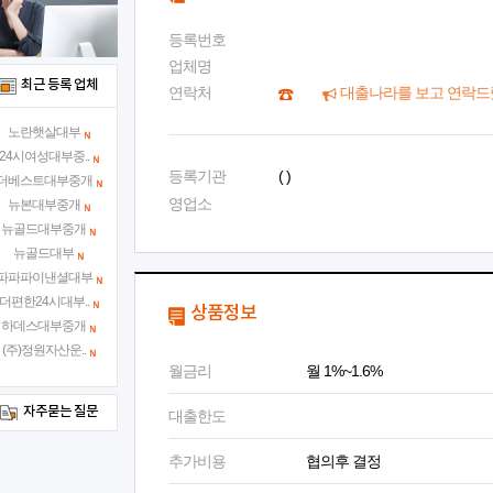
등록번호
업체명
최근 등록 업체
연락처
대출나라를 보고 연락드
노란햇살대부
24시여성대부중..
등록기관
( )
더베스트대부중개
영업소
뉴본대부중개
뉴골드대부중개
뉴골드대부
파파파이낸셜대부
더편한24시대부..
상품정보
하데스대부중개
(주)정원자산운..
월금리
월 1%~1.6%
자주묻는 질문
대출한도
추가비용
협의후 결정