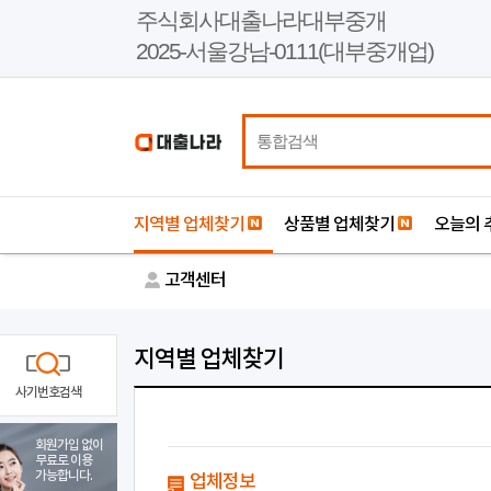
본
주식회사대출나라대부중개
문
2025-서울강남-0111(대부중개업)
바
로
가
기
지역별 업체찾기
상품별 업체찾기
오늘의 
고객센터
지역별 업체찾기
사기번호검색
회원가입 없이
무료로 이용
가능합니다.
업체정보