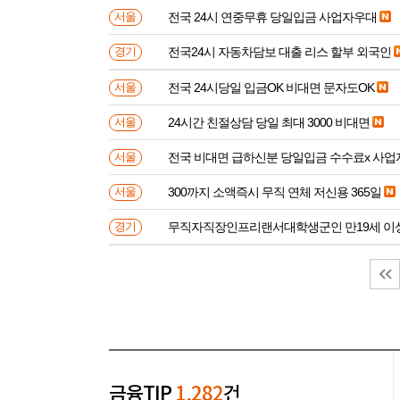
전국 24시 연중무휴 당일입금 사업자우대
서울
전국24시 자동차담보 대출 리스 할부 외국인
경기
전국 24시당일 입금OK 비대면 문자도OK
서울
24시간 친절상담 당일 최대 3000 비대면
서울
전국 비대면 급하신분 
서울
300까지 소액즉시 무직 연체 저신용 365일
서울
무직자직장인프리랜서대학생군인 만
경기
금융TIP
1,282
건