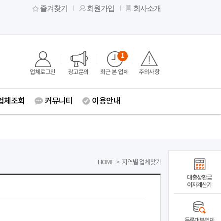
즐겨찾기
회원가입
회사소개
1
업체로그인
광고문의
최근 본 업체
주의사항
업체조회
커뮤니티
이용안내
HOME
>
지역별 업체찾기
대출상환금
이자계산기
등록대부업체