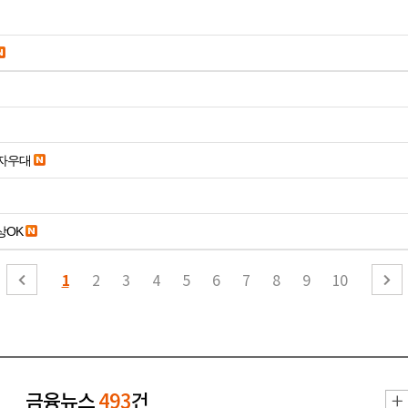
당일입금 수수료x 사업자우대
19세 이상OK
1
2
3
4
5
6
7
8
9
10
금융뉴스
493
건