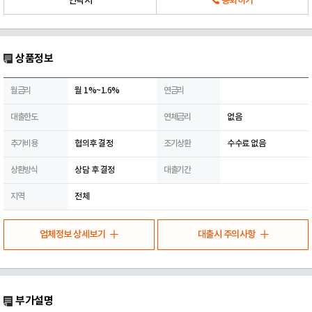
연락처
통화하기
상품정보
월금리
월 1%~1.6%
연금리
대출한도
연체금리
없음
추가비용
협의후 결정
조기상환
수수료 없음
상환방식
상담 후 결정
대출기간
지역
전체
업체정보 상세보기
대출시 주의사항
부가설명