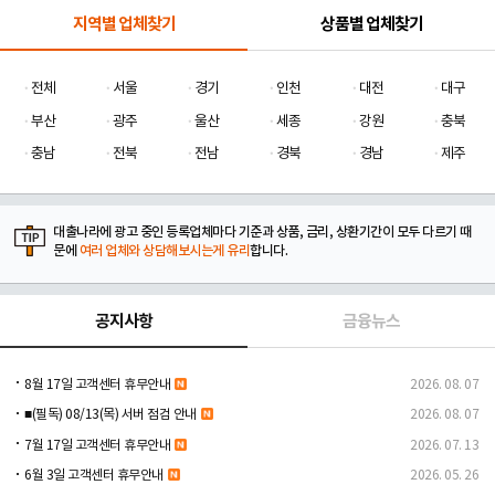
지역별 업체찾기
상품별 업체찾기
전체
서울
경기
인천
대전
대구
부산
광주
울산
세종
강원
충북
충남
전북
전남
경북
경남
제주
대출나라에 광고 중인 등록업체마다 기준과 상품, 금리, 상환기간이 모두 다르기 때
문에
여러 업체와 상담해보시는게 유리
합니다.
공지사항
금융뉴스
8월 17일 고객센터 휴무안내
2026. 08. 07
■(필독) 08/13(목) 서버 점검 안내
2026. 08. 07
7월 17일 고객센터 휴무안내
2026. 07. 13
6월 3일 고객센터 휴무안내
2026. 05. 26