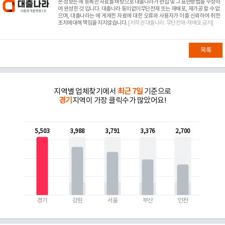
본 정보는
에 등록한 자료를 바탕으로 대출나라가 편집 및 그 표현방법을 수정하
여 완성한 것 입니다. 대출나라 동의없이무단전재 또는 재배포, 재가공 할 수 없
으며, 대출나라는
에 게재한 자료에 대한 오류와 사용자가 이를 신뢰하여 취한
조치에대해 책임을 지지않습니다.
[저작권 대출나라. 무단전재-재배포 금지]
목록
지역별 업체찾기에서
최근 7일
기준으로
경기
지역이 가장 클릭수가 많았어요!
5,503
3,988
3,791
3,376
2,700
경기
강원
서울
부산
인천