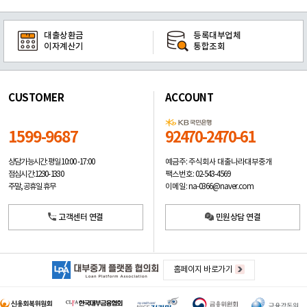
대출상환금
등록대부업체
이자계산기
통합조회
CUSTOMER
ACCOUNT
1599-9687
92470-2470-61
예금주: 주식회사 대출나라대부중개
상담가능시간: 평일
10:00 -17:00
팩스번호: 02-543-4569
점심시간: 12:30 - 13:30
이메일: na-0366@naver.com
주말, 공휴일 휴무
고객센터 연결
민원상담 연결
홈페이지 바로가기