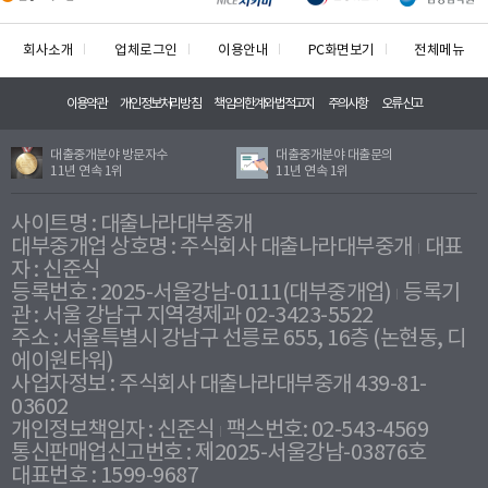
회사소개
업체로그인
이용안내
PC화면보기
전체메뉴
이용약관
개인정보처리방침
책임의한계와법적고지
주의사항
오류신고
대출중개분야 방문자수
대출중개분야 대출문의
11년 연속 1위
11년 연속 1위
사이트명 : 대출나라대부중개
대부중개업 상호명 : 주식회사 대출나라대부중개
대표
자 : 신준식
등록번호 : 2025-서울강남-0111(대부중개업)
등록기
관 : 서울 강남구 지역경제과 02-3423-5522
주소 : 서울특별시 강남구 선릉로 655, 16층 (논현동, 디
에이원타워)
사업자정보 : 주식회사 대출나라대부중개 439-81-
03602
개인정보책임자 : 신준식
팩스번호: 02-543-4569
통신판매업신고번호 : 제2025-서울강남-03876호
대표번호 : 1599-9687