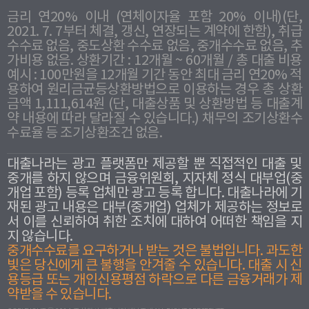
금리 연20% 이내 (연체이자율 포함 20% 이내)(단,
2021. 7. 7부터 체결, 갱신, 연장되는 계약에 한함), 취급
수수료 없음, 중도상환 수수료 없음, 중개수수료 없음, 추
가비용 없음. 상환기간 : 12개월 ~ 60개월 / 총 대출 비용
예시 : 100만원을 12개월 기간 동안 최대 금리 연20% 적
용하여 원리금균등상환방법으로 이용하는 경우 총 상환
금액 1,111,614원 (단, 대출상품 및 상환방법 등 대출계
약 내용에 따라 달라질 수 있습니다.) 채무의 조기상환수
수료율 등 조기상환조건 없음.
대출나라는 광고 플랫폼만 제공할 뿐 직접적인 대출 및
중개를 하지 않으며 금융위원회, 지자체 정식 대부업(중
개업 포함) 등록 업체만 광고 등록 합니다. 대출나라에 기
재된 광고 내용은 대부(중개업) 업체가 제공하는 정보로
서 이를 신뢰하여 취한 조치에 대하여 어떠한 책임을 지
지 않습니다.
중개수수료를 요구하거나 받는 것은 불법입니다. 과도한
빛은 당신에게 큰 불행을 안겨줄 수 있습니다. 대출 시 신
용등급 또는 개인신용평점 하락으로 다른 금융거래가 제
약받을 수 있습니다.