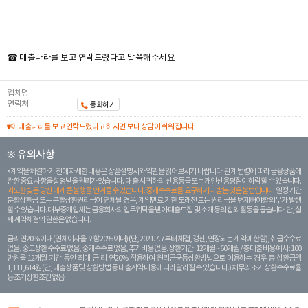
☎ 대출나라를 보고 연락드렸다고 말씀해주세요
업체명
연락처
통화하기
대출나라를 보고 연락드렸다고 하시면 보다 상담이 쉬워집니다.
※ 유의사항
계약을 체결하기 전에 자세한 내용은 상품설명서와 약관을 읽어보시기 바랍니다. 관계 법령에 따라 금융상품에
관한 중요 사항을 설명받을 권리가 있습니다. 대 출 시 귀하의 신용등급 또는 개인신용평점이 하락할 수 있습니다.
과도한 빚은 당신 에게 큰 불행을 안겨줄 수 있습니다. 중개수수료를 요구하거나 받는 것은 불법입니다.
일정 기간
분할상환금 또는 분할상환원리금이 연체될 경우, 계약만료 기한 도래전 모든 원리금을 변제해야할 의무가 발생
할 수 있습니다. 대부중개업체는 금융회사의 업무위탁을 받아 대출모집 및 소개 등의 섭외 활동을 돕습니다. 단, 실
제 계약체결의 권한은 없습니다.
금리 연20% 이내 (연체이자율 포함 20% 이내) (단, 2021. 7. 7부터 체결, 갱신, 연장되는 계 약에 한함), 취급수수료
없음, 중도상환 수수료 없음, 중개수수료 없음, 추가비용 없음. 상환기간 : 12개월 ~ 60개월 / 총 대출 비용 예시 : 100
만원을 12개월 기간 동안 최대 금 리 연20% 적용하여 원리금균등상환방법으로 이용하는 경우 총 상환금액
1,111,614원 (단, 대출상품 및 상환방법 등 대출계약 내용에 따라 달라질 수 있습니다.) 채무의 조기 상환수수료율
등 조기상환조건 없음.