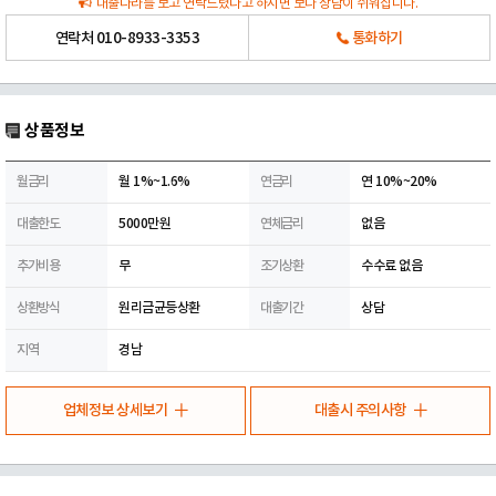
대출나라를 보고 연락드렸다고 하시면 보다 상담이 쉬워집니다.
연락처
010-8933-3353
통화하기
상품정보
월금리
월 1%~1.6%
연금리
연 10%~20%
대출한도
5000만원
연체금리
없음
추가비용
무
조기상환
수수료 없음
상환방식
원리금균등상환
대출기간
상담
지역
경남
업체정보 상세보기
대출시 주의사항