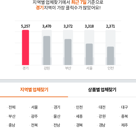
지역별 업체찾기에서
최근 7일
기준으로
경기
지역이 가장 클릭수가 많았어요!
5,257
3,470
3,372
3,318
2,371
경기
강원
부산
서울
인천
지역별 업체찾기
상품별 업체찾기
전체
서울
경기
인천
대전
대구
부산
광주
울산
세종
강원
충북
충남
전북
전남
경북
경남
제주