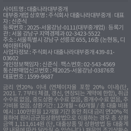
사이트명 : 대출나라대부중개
대부중개업 상호명 : 주식회사 대출나라대부중개
대표
자 : 신준식
등록번호 : 2025-서울강남-0111(대부중개업)
등록기
관 : 서울 강남구 지역경제과 02-3423-5522
주소 : 서울특별시 강남구 선릉로 655, 16층 (논현동, 디
에이원타워)
사업자정보 : 주식회사 대출나라대부중개 439-81-
03602
개인정보책임자 : 신준식
팩스번호: 02-543-4569
통신판매업신고번호 : 제2025-서울강남-03876호
대표번호 : 1599-9687
금리 연20% 이내 (연체이자율 포함 20% 이내)(단,
2021. 7. 7부터 체결, 갱신, 연장되는 계약에 한함), 취급
수수료 없음, 중도상환 수수료 없음, 중개수수료 없음, 추
가비용 없음. 상환기간 : 12개월 ~ 60개월 / 총 대출 비용
예시 : 100만원을 12개월 기간 동안 최대 금리 연20% 적
용하여 원리금균등상환방법으로 이용하는 경우 총 상환
금액 1,111,614원 (단, 대출상품 및 상환방법 등 대출계
약 내용에 따라 달라질 수 있습니다.) 채무의 조기상환수