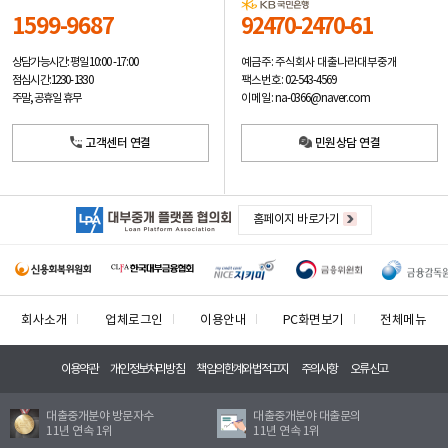
1599-9687
92470-2470-61
예금주: 주식회사 대출나라대부중개
상담가능시간: 평일
10:00 -17:00
팩스번호: 02-543-4569
점심시간: 12:30 - 13:30
이메일: na-0366@naver.com
주말, 공휴일 휴무
고객센터 연결
민원상담 연결
홈페이지 바로가기
회사소개
업체로그인
이용안내
PC화면보기
전체메뉴
이용약관
개인정보처리방침
책임의한계와법적고지
주의사항
오류신고
대출중개분야 방문자수
대출중개분야 대출문의
11년 연속 1위
11년 연속 1위