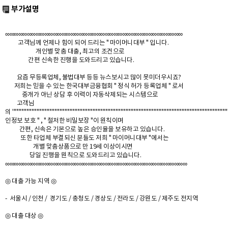
부가설명
∞∞∞∞∞∞∞∞∞∞∞∞∞∞∞∞∞∞∞∞∞∞∞∞∞∞∞∞∞∞∞∞∞∞∞∞∞∞∞∞∞
고객님께 언제나 힘이 되어 드리는 " 마이머니대부 " 입니다.
개인별 맞춤 대출, 최고의 조건으로
간편 신속한 진행을 도와드리고 있습니다.
요즘 무등록업체, 불법대부 등등 뉴스보시고 많이 못미더우시죠?
저희는 믿을 수 있는 한국대부금융협회 " 정식 허가 등록업체 " 로서
중개가 아닌 상담 후 이력이 자동삭제되는 시스템으로
고객님
의 '''''''''''''''''''''''''''''''''''''''''''''''''''''''''''''''''''''''''''''''''''''''''''''''''''''''''''''''''''''''''''''''''''''''''''''''''''''''''''''''''''''''''''
인정보 보호 " , " 철저한 비밀보장 "이 원칙이며
간편, 신속은 기본으로 높은 승인율을 보유하고 있습니다.
또한 타업체 부결되신 분들도 저희 " 마이머니대부 "에서는
개별 맞춤상품으로 만 19세 이상이시면
당일 진행을 원칙으로 도와드리고 있습니다.
∞∞∞∞∞∞∞∞∞∞∞∞∞∞∞∞∞∞∞∞∞∞∞∞∞∞∞∞∞∞∞∞∞∞∞∞∞∞∞∞∞∞
◎ 대출 가능 지역 ◎
- 서울시 / 인천 / 경기도 / 충청도 / 경상도 / 전라도 / 강원도 / 제주도 전지역
◎ 대출 대상 ◎