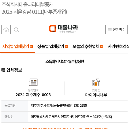
주식회사대출나라대부중개
2025-서울강남-0111(대부중개업)
전체메뉴
지역별 업체찾기
상품별 업체찾기
오늘의 추천업체
사기번호검
소득확인시24개월분할상환
업체정보
등록번호
업체명
2024-제주제주-0008
마이머니대부
등록기관
제주 제주시 경제소상공인과 064-728-2795
영업소
제주특별자치도 제주시 연북로 45, 메르헨하우스 323호 (노형동)