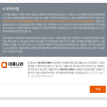
※ 유의사항
계약을 체결하기 전에 자세한 내용은 상품설명서와 약관을 읽어보시기 바랍니다. 관계 법령에 따라 금융상품에
관한 중요 사항을 설명받을 권리가 있습니다. 대 출 시 귀하의 신용등급 또는 개인신용평점이 하락할 수 있습니다.
과도한 빚은 당신 에게 큰 불행을 안겨줄 수 있습니다. 중개수수료를 요구하거나 받는 것은 불법입니다.
일정 기간
분할상환금 또는 분할상환원리금이 연체될 경우, 계약만료 기한 도래전 모든 원리금을 변제해야할 의무가 발생
할 수 있습니다. 대부중개업체는 금융회사의 업무위탁을 받아 대출모집 및 소개 등의 섭외 활동을 돕습니다. 단, 실
제 계약체결의 권한은 없습니다.
금리 연20% 이내 (연체이자율 포함 20% 이내) (단, 2021. 7. 7부터 체결, 갱신, 연장되는 계 약에 한함), 취급수수료
없음, 중도상환 수수료 없음, 중개수수료 없음, 추가비용 없음. 상환기간 : 12개월 ~ 60개월 / 총 대출 비용 예시 : 100
만원을 12개월 기간 동안 최대 금 리 연20% 적용하여 원리금균등상환방법으로 이용하는 경우 총 상환금액
1,111,614원 (단, 대출상품 및 상환방법 등 대출계약 내용에 따라 달라질 수 있습니다.) 채무의 조기 상환수수료율
등 조기상환조건 없음.
본 정보는
마이머니대부
에 등록한 자료를 바탕으로 대출나라가 편집 및 그 표현
방법을 수정하여 완성한 것 입니다. 대출나라 동의없이무단전재 또는 재배포,
재가공 할 수 없으며, 대출나라는
마이머니대부
에 게재한 자료에 대한 오류와 사
용자가 이를 신뢰하여 취한 조치에대해 책임을 지지않습니다.
[저작권 대출나
라. 무단전재-재배포 금지]
목록