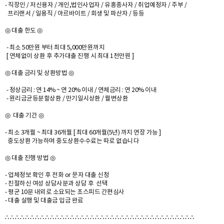
- 직장인 / 저신용자 / 개인,법인사업자 / 유흥종사자 / 취업예정자 / 주부 /
프리랜서 / 일용직 / 아르바이트 / 회생 및 파산자 / 등등
◎ 대출 한도 ◎
- 최소 50만원 부터 최대 5,000만원까지
[ 연체없이 상환 후 추가대출 진행 시 최대 1천만원 ]
◎ 대출 금리 및 상환방법 ◎
- 정상금리 : 연 14% ~ 연 20% 이내 / 연체금리 : 연 20% 이내
- 원리금균등분할상환 / 만기일시상환 / 월변상환
◎ 대출 기간 ◎
- 최소 3개월 ~ 최대 36개월 [ 최대 60개월(5년) 까지 연장 가능 ]
중도상환 가능하며 중도상환수수료는 따로 없습니다
◎ 대출 진행 방법 ◎
- 업체정보 확인 후 전화 or 문자 대출 신청
- 친절하신 여성 상담사분과 상담 후 선택
- 평균 10분 내외로 소요되는 초스피드 간편심사
- 대출 실행 및 대출금 입금 완료
∴ ∴ ∴ ∴ ∴ ∴ ∴ ∴ ∴ ∴ ∴ ∴ ∴ ∴ ∴ ∴ ∴ ∴ ∴ ∴ ∴ ∴ ∴ ∴ ∴ ∴ ∴ ∴ ∴ ∴ ∴ ∴ ∴ ∴ ∴ ∴ ∴ ∴