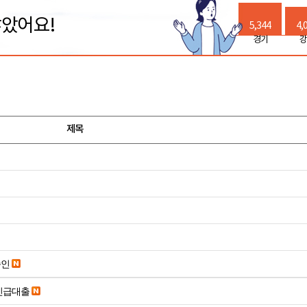
많았어요!
5,344
4,
경기
강
제목
승인
긴급대출