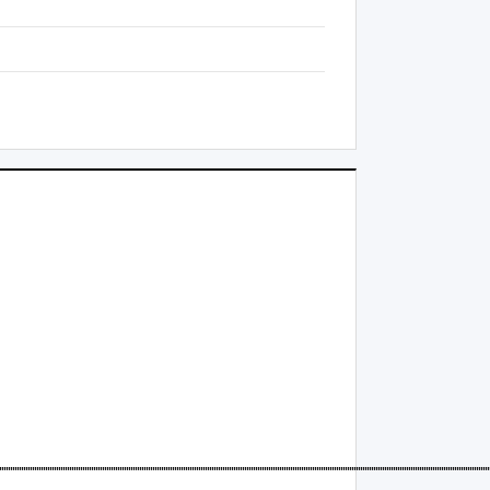
'''''''''''''''''''''''''''''''''''''''''''''''''''''''''''''''''''''''''''''''''''''''''''''''''''''''''''''''''''''''''''''''''''''''''''''''''''''''''''''''''''''''''''''''''''''''''''''''''''''''''''''''''''''''''''''