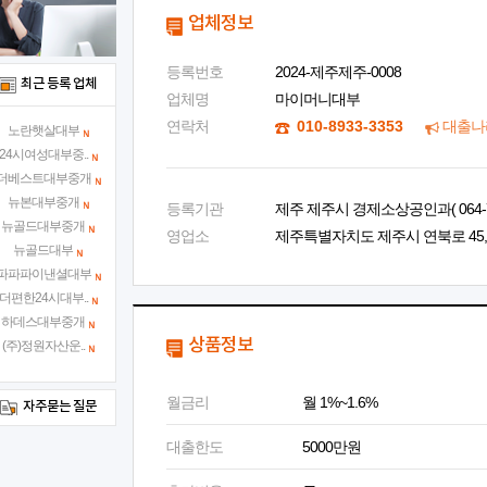
업체정보
등록번호
2024-제주제주-0008
최근 등록 업체
업체명
마이머니대부
연락처
010-8933-3353
대출나
노란햇살대부
24시여성대부중..
더베스트대부중개
뉴본대부중개
등록기관
제주 제주시 경제소상공인과( 064-728
뉴골드대부중개
영업소
제주특별자치도 제주시 연북로 45,
뉴골드대부
파파파이낸셜대부
더편한24시대부..
하데스대부중개
상품정보
(주)정원자산운..
월금리
월 1%~1.6%
자주묻는 질문
대출한도
5000만원