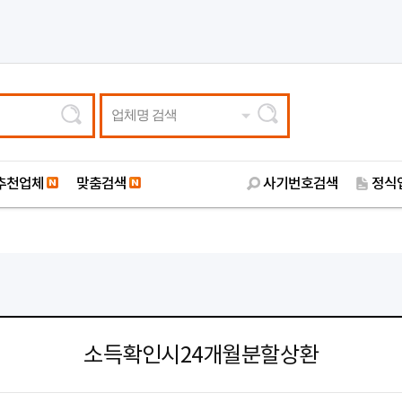
업체명 검색
추천업체
맞춤검색
사기번호검색
정식
소득확인시24개월분할상환