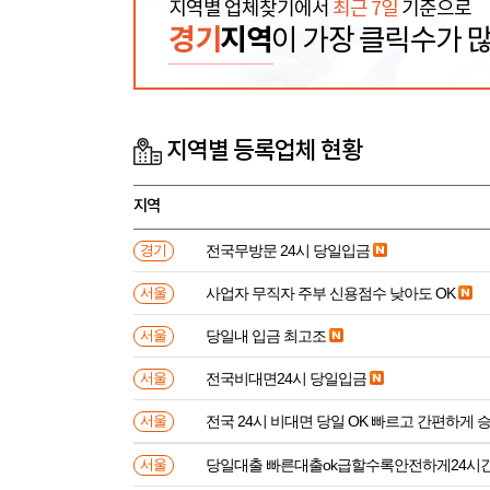
지역별 업체찾기에서
최근 7일
기준으로
경기
지역
이 가장 클릭수가 
지역별 등록업체 현황
지역
전국무방문 24시 당일입금
경기
사업자 무직자 주부 신용점수 낮아도 OK
서울
당일내 입금 최고조
서울
전국비대면24시 당일입금
서울
전국 24시 비대면 당일 OK 빠르고 간편하게 
서울
당일대출 빠른대출ok급할수록안전하게24시
서울