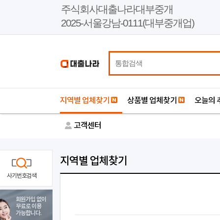
본
주식회사대출나라대부중개
문
2025-서울강남-0111(대부중개업)
바
로
가
기
지역별 업체찾기
상품별 업체찾기
오늘의 
고객센터
지역별 업체찾기
사기번호검색
회원가입 없이
무료로 이용
가능합니다.