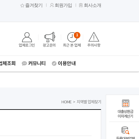
즐겨찾기
회원가입
회사소개
1
업체로그인
광고문의
최근 본 업체
주의사항
업체조회
커뮤니티
이용안내
HOME
>
지역별 업체찾기
대출상환금
이자계산기
등록대부업체