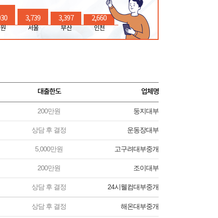
030
3,739
3,397
2,660
원
서울
부산
인천
대출한도
업체명
200만원
둥지대부
상담 후 결정
운동장대부
5,000만원
고구려대부중개
200만원
조이대부
상담 후 결정
24시웰컴대부중개
상담 후 결정
해온대부중개