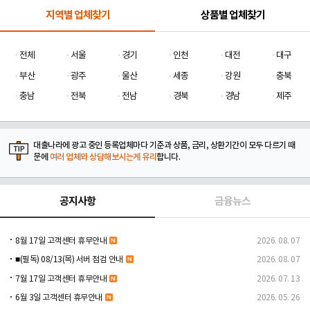
지역별 업체찾기
상품별 업체찾기
전체
서울
경기
인천
대전
대구
부산
광주
울산
세종
강원
충북
충남
전북
전남
경북
경남
제주
대출나라에 광고 중인 등록업체마다 기준과 상품, 금리, 상환기간이 모두 다르기 때
문에
여러 업체와 상담해보시는게 유리
합니다.
공지사항
금융뉴스
8월 17일 고객센터 휴무안내
2026. 08. 07
■(필독) 08/13(목) 서버 점검 안내
2026. 08. 07
7월 17일 고객센터 휴무안내
2026. 07. 13
6월 3일 고객센터 휴무안내
2026. 05. 26