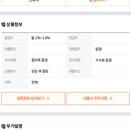
연락처
통화하기
상품정보
월금리
월 1%~1.6%
연금리
대출한도
연체금리
없음
추가비용
협의후 결정
조기상환
수수료 없음
상환방식
상담 후 결정
대출기간
지역
전체
업체정보 상세보기
대출시 주의사항
부가설명