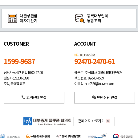
대출상환금
등록대부업체
이자계산기
통합조회
CUSTOMER
ACCOUNT
1599-9687
92470-2470-61
예금주: 주식회사 대출나라대부중개
상담가능시간: 평일
10:00 -17:00
팩스번호: 02-543-4569
점심시간: 12:30 - 13:30
이메일: na-0366@naver.com
주말, 공휴일 휴무
고객센터 연결
민원상담 연결
홈페이지 바로가기