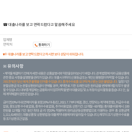
☎ 대출나라를 보고 연락드렸다고 말씀해주세요
업체명
연락처
통화하기
대출나라를 보고 연락드렸다고 하시면 보다 상담이 쉬워집니다.
※ 유의사항
계약을 체결하기 전에 자세한 내용은 상품설명서와 약관을 읽어보시기 바랍니다. 관계 법령에 따라 금융상품에
관한 중요 사항을 설명받을 권리가 있습니다. 대 출 시 귀하의 신용등급 또는 개인신용평점이 하락할 수 있습니다.
과도한 빚은 당신 에게 큰 불행을 안겨줄 수 있습니다. 중개수수료를 요구하거나 받는 것은 불법입니다.
일정 기간
분할상환금 또는 분할상환원리금이 연체될 경우, 계약만료 기한 도래전 모든 원리금을 변제해야할 의무가 발생
할 수 있습니다. 대부중개업체는 금융회사의 업무위탁을 받아 대출모집 및 소개 등의 섭외 활동을 돕습니다. 단, 실
제 계약체결의 권한은 없습니다.
금리 연20% 이내 (연체이자율 포함 20% 이내) (단, 2021. 7. 7부터 체결, 갱신, 연장되는 계 약에 한함), 취급수수료
없음, 중도상환 수수료 없음, 중개수수료 없음, 추가비용 없음. 상환기간 : 12개월 ~ 60개월 / 총 대출 비용 예시 : 100
만원을 12개월 기간 동안 최대 금 리 연20% 적용하여 원리금균등상환방법으로 이용하는 경우 총 상환금액
1,111,614원 (단, 대출상품 및 상환방법 등 대출계약 내용에 따라 달라질 수 있습니다.) 채무의 조기 상환수수료율
등 조기상환조건 없음.