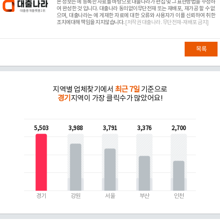
본 정보는
에 등록한 자료를 바탕으로 대출나라가 편집 및 그 표현방법을 수정하
여 완성한 것 입니다. 대출나라 동의없이무단전재 또는 재배포, 재가공 할 수 없
으며, 대출나라는
에 게재한 자료에 대한 오류와 사용자가 이를 신뢰하여 취한
조치에대해 책임을 지지않습니다.
[저작권 대출나라. 무단전재-재배포 금지]
목록
지역별 업체찾기에서
최근 7일
기준으로
경기
지역이 가장 클릭수가 많았어요!
5,503
3,988
3,791
3,376
2,700
경기
강원
서울
부산
인천