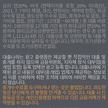
금리 연20% 이내 (연체이자율 포함 20% 이내)(단,
2021. 7. 7부터 체결, 갱신, 연장되는 계약에 한함), 취급
수수료 없음, 중도상환 수수료 없음, 중개수수료 없음, 추
가비용 없음. 상환기간 : 12개월 ~ 60개월 / 총 대출 비용
예시 : 100만원을 12개월 기간 동안 최대 금리 연20% 적
용하여 원리금균등상환방법으로 이용하는 경우 총 상환
금액 1,111,614원 (단, 대출상품 및 상환방법 등 대출계
약 내용에 따라 달라질 수 있습니다.) 채무의 조기상환수
수료율 등 조기상환조건 없음.
대출나라는 광고 플랫폼만 제공할 뿐 직접적인 대출 및
중개를 하지 않으며 금융위원회, 지자체 정식 대부업(중
개업 포함) 등록 업체만 광고 등록 합니다. 대출나라에 기
재된 광고 내용은 대부(중개업) 업체가 제공하는 정보로
서 이를 신뢰하여 취한 조치에 대하여 어떠한 책임을 지
지 않습니다.
중개수수료를 요구하거나 받는 것은 불법입니다. 과도한
빛은 당신에게 큰 불행을 안겨줄 수 있습니다. 대출 시 신
용등급 또는 개인신용평점 하락으로 다른 금융거래가 제
약받을 수 있습니다.