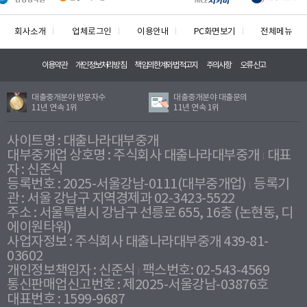
회사소개
업체로그인
이용안내
PC화면보기
전체메뉴
이용약관
개인정보처리방침
책임의한계와법적고지
주의사항
오류신고
대출중개분야 방문자수
대출중개분야 대출문의
11년 연속 1위
11년 연속 1위
사이트명 : 대출나라대부중개
대부중개업 상호명 : 주식회사 대출나라대부중개
대표
자 : 신준식
등록번호 : 2025-서울강남-0111(대부중개업)
등록기
관 : 서울 강남구 지역경제과 02-3423-5522
주소 : 서울특별시 강남구 선릉로 655, 16층 (논현동, 디
에이원타워)
사업자정보 : 주식회사 대출나라대부중개 439-81-
03602
개인정보책임자 : 신준식
팩스번호: 02-543-4569
통신판매업신고번호 : 제2025-서울강남-03876호
대표번호 : 1599-9687