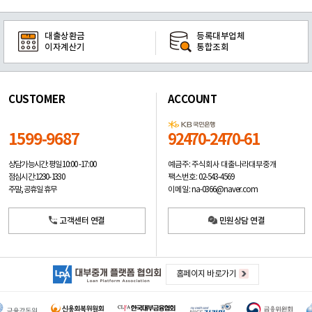
대출상환금
등록대부업체
이자계산기
통합조회
CUSTOMER
ACCOUNT
1599-9687
92470-2470-61
예금주: 주식회사 대출나라대부중개
상담가능시간: 평일
10:00 -17:00
팩스번호: 02-543-4569
점심시간: 12:30 - 13:30
이메일: na-0366@naver.com
주말, 공휴일 휴무
고객센터 연결
민원상담 연결
홈페이지 바로가기