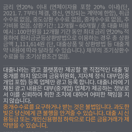
금리 연20% 이내 (연체이자율 포함 20% 이내)(단,
2021. 7. 7부터 체결, 갱신, 연장되는 계약에 한함), 취급
수수료 없음, 중도상환 수수료 없음, 중개수수료 없음, 추
가비용 없음. 상환기간 : 12개월 ~ 60개월 / 총 대출 비용
예시 : 100만원을 12개월 기간 동안 최대 금리 연20% 적
용하여 원리금균등상환방법으로 이용하는 경우 총 상환
금액 1,111,614원 (단, 대출상품 및 상환방법 등 대출계
약 내용에 따라 달라질 수 있습니다.) 채무의 조기상환수
수료율 등 조기상환조건 없음.
대출나라는 광고 플랫폼만 제공할 뿐 직접적인 대출 및
중개를 하지 않으며 금융위원회, 지자체 정식 대부업(중
개업 포함) 등록 업체만 광고 등록 합니다. 대출나라에 기
재된 광고 내용은 대부(중개업) 업체가 제공하는 정보로
서 이를 신뢰하여 취한 조치에 대하여 어떠한 책임을 지
지 않습니다.
중개수수료를 요구하거나 받는 것은 불법입니다. 과도한
빛은 당신에게 큰 불행을 안겨줄 수 있습니다. 대출 시 신
용등급 또는 개인신용평점 하락으로 다른 금융거래가 제
약받을 수 있습니다.