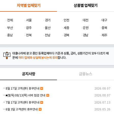
지역별 업체찾기
상품별 업체찾기
전체
서울
경기
인천
대전
대구
부산
광주
울산
세종
강원
충북
충남
전북
전남
경북
경남
제주
대출나라에 광고 중인 등록업체마다 기준과 상품, 금리, 상환기간이 모두 다르기 때
문에
여러 업체와 상담해보시는게 유리
합니다.
공지사항
금융뉴스
8월 17일 고객센터 휴무안내
2026. 08. 07
■(필독) 08/13(목) 서버 점검 안내
2026. 08. 07
7월 17일 고객센터 휴무안내
2026. 07. 13
6월 3일 고객센터 휴무안내
2026. 05. 26