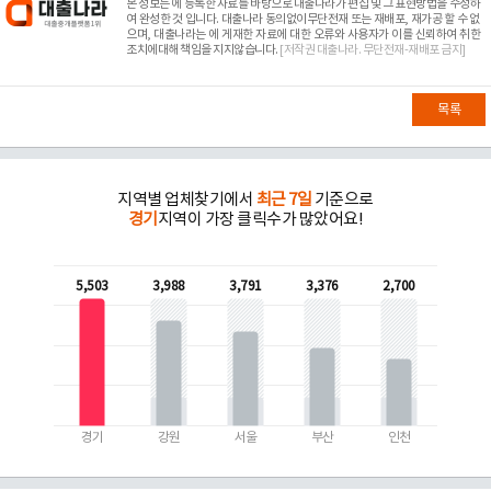
본 정보는
에 등록한 자료를 바탕으로 대출나라가 편집 및 그 표현방법을 수정하
여 완성한 것 입니다. 대출나라 동의없이무단전재 또는 재배포, 재가공 할 수 없
으며, 대출나라는
에 게재한 자료에 대한 오류와 사용자가 이를 신뢰하여 취한
조치에대해 책임을 지지않습니다.
[저작권 대출나라. 무단전재-재배포 금지]
목록
지역별 업체찾기에서
최근 7일
기준으로
경기
지역이 가장 클릭수가 많았어요!
5,503
3,988
3,791
3,376
2,700
경기
강원
서울
부산
인천