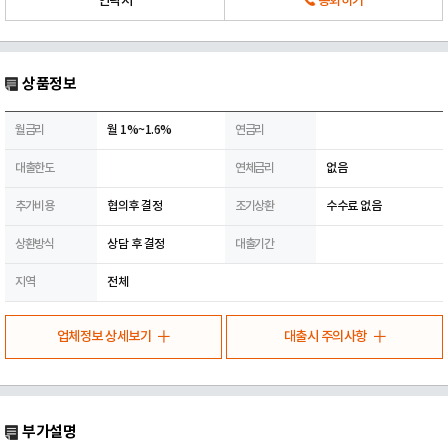
연락처
통화하기
상품정보
월금리
월 1%~1.6%
연금리
대출한도
연체금리
없음
추가비용
협의후 결정
조기상환
수수료 없음
상환방식
상담 후 결정
대출기간
지역
전체
업체정보 상세보기
대출시 주의사항
부가설명