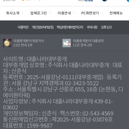
회사소개
업체로그인
이용안내
PC화면보기
전체메뉴
이용약관
개인정보처리방침
책임의한계와법적고지
주의사항
오류신고
대출중개분야 방문자수
대출중개분야 대출문의
11년 연속 1위
11년 연속 1위
사이트명 : 대출나라대부중개
대부중개업 상호명 : 주식회사 대출나라대부중개
대표
자 : 신준식
등록번호 : 2025-서울강남-0111(대부중개업)
등록기
관 : 서울 강남구 지역경제과 02-3423-5522
주소 : 서울특별시 강남구 선릉로 655, 16층 (논현동, 디
에이원타워)
사업자정보 : 주식회사 대출나라대부중개 439-81-
03602
개인정보책임자 : 신준식
팩스번호: 02-543-4569
통신판매업신고번호 : 제2025-서울강남-03876호
대표번호 : 1599-9687