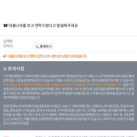
☎ 대출나라를 보고 연락드렸다고 말씀해주세요
업체명
연락처
통화하기
대출나라를 보고 연락드렸다고 하시면 보다 상담이 쉬워집니다.
※ 유의사항
계약을 체결하기 전에 자세한 내용은 상품설명서와 약관을 읽어보시기 바랍니다. 관계 법령에 따라 금융상품에
관한 중요 사항을 설명받을 권리가 있습니다. 대 출 시 귀하의 신용등급 또는 개인신용평점이 하락할 수 있습니다.
과도한 빚은 당신 에게 큰 불행을 안겨줄 수 있습니다. 중개수수료를 요구하거나 받는 것은 불법입니다.
일정 기간
분할상환금 또는 분할상환원리금이 연체될 경우, 계약만료 기한 도래전 모든 원리금을 변제해야할 의무가 발생
할 수 있습니다. 대부중개업체는 금융회사의 업무위탁을 받아 대출모집 및 소개 등의 섭외 활동을 돕습니다. 단, 실
제 계약체결의 권한은 없습니다.
금리 연20% 이내 (연체이자율 포함 20% 이내) (단, 2021. 7. 7부터 체결, 갱신, 연장되는 계 약에 한함), 취급수수료
없음, 중도상환 수수료 없음, 중개수수료 없음, 추가비용 없음. 상환기간 : 12개월 ~ 60개월 / 총 대출 비용 예시 : 100
만원을 12개월 기간 동안 최대 금 리 연20% 적용하여 원리금균등상환방법으로 이용하는 경우 총 상환금액
1,111,614원 (단, 대출상품 및 상환방법 등 대출계약 내용에 따라 달라질 수 있습니다.) 채무의 조기 상환수수료율
등 조기상환조건 없음.