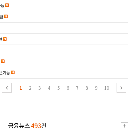
가능
송금
면
변가능
1
2
3
4
5
6
7
8
9
10
금융뉴스
493
건