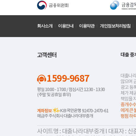
회사소개
이용안내
이용약관
개인정보처리방침
고객센터
대출 중
1599-9687
대출나라
않으며 
광고 등록
평일 10:00 - 17:00 / 점심시간 12:30 - 13:30
체가 제
(주말 및 공휴일 휴무)
책임을 
중개수수
에게 큰 
계좌정보
92470-2470-61
예금주 주식회사 대출나라대부중개
평점 하
사이트명 : 대출나라대부중개 l 대표자 : 신준식