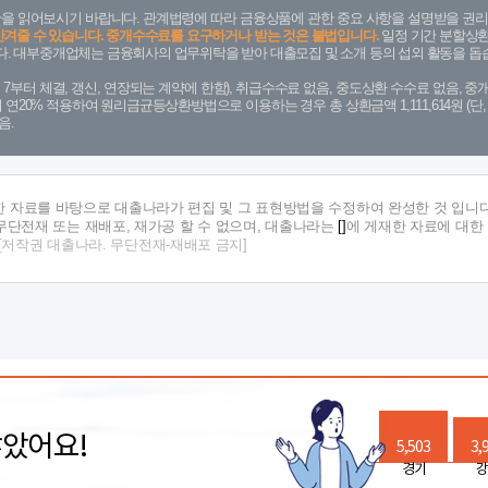
을 읽어보시기 바랍니다. 관계법령에 따라 금융상품에 관한 중요 사항을 설명받을 권리
안겨줄 수 있습니다. 중개수수료를 요구하거나 받는 것은 불법입니다.
일정 기간 분할상환
. 대부중개업체는 금융회사의 업무위탁을 받아 대출모집 및 소개 등의 섭외 활동을 돕습
. 7. 7부터 체결, 갱신, 연장되는 계약에 한함), 취급수수료 없음, 중도상환 수수료 없음, 중개
금리 연20% 적용하여 원리금균등상환방법으로 이용하는 경우 총 상환금액 1,111,614원 
음.
한 자료를 바탕으로 대출나라가 편집 및 그 표현방법을 수정하여 완성한 것 입니다
단전재 또는 재배포, 재가공 할 수 없으며, 대출나라는
[]
에 게재한 자료에 대한
[저작권 대출나라. 무단전재-재배포 금지]
많았어요!
5,503
3,
경기
강