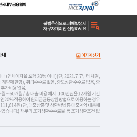
불법추심으로 피해발생시
채무자대리인 신청하세요
안내
이자계산기
내 (연체이자율 포함 20% 이내)(단, 2021. 7. 7부터 체결,
는 계약에 한함), 취급수수료 없음, 중도상환 수수료 없음, 중
 추가비용 없음.
개월 ~ 60개월 / 총 대출 비용 예시 : 100만원을 12개월 기간
리 연20% 적용하여 원리금균등상환방법으로 이용하는 경우
,111,614원 (단, 대출상품 및 상환방법 등 대출계약 내용에
수 있습니다.) 채무의 조기상환수수료율 등 조기상환조건 없