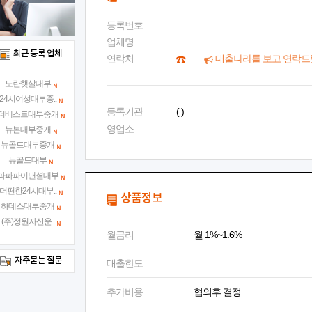
등록번호
업체명
최근 등록 업체
연락처
대출나라를 보고 연락드
노란햇살대부
24시여성대부중..
등록기관
( )
더베스트대부중개
영업소
뉴본대부중개
뉴골드대부중개
뉴골드대부
파파파이낸셜대부
더편한24시대부..
상품정보
하데스대부중개
(주)정원자산운..
월금리
월 1%~1.6%
자주묻는 질문
대출한도
추가비용
협의후 결정