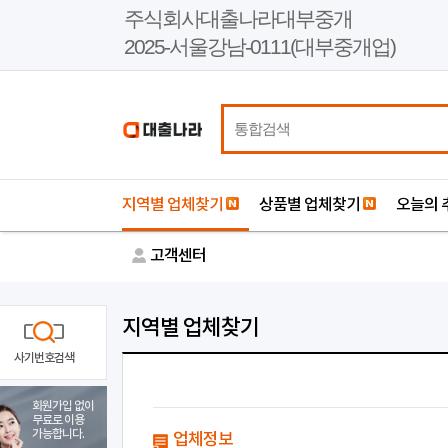
본
주식회사대출나라대부중개
문
2025-서울강남-0111(대부중개업)
바
로
가
기
지역별 업체찾기
상품별 업체찾기
오늘의 
고객센터
지역별 업체찾기
사기번호검색
회원가입 없이
무료로 이용
가능합니다.
업체정보