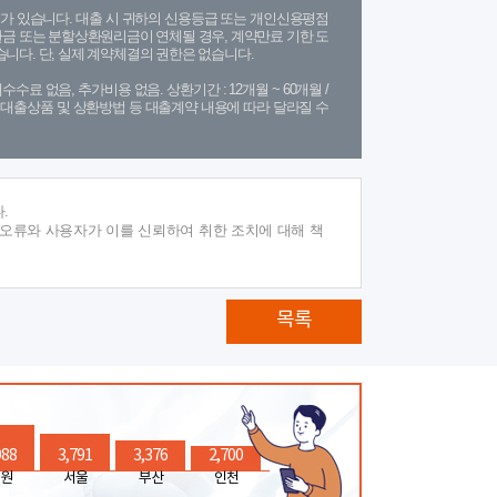
가 있습니다. 대출 시 귀하의 신용등급 또는 개인신용평점
금 또는 분할상환원리금이 연체될 경우, 계약만료 기한 도
니다. 단, 실제 계약체결의 권한은 없습니다.
수수료 없음, 추가비용 없음. 상환기간 : 12개월 ~ 60개월 /
(단, 대출상품 및 상환방법 등 대출계약 내용에 따라 달라질 수
.
 오류와 사용자가 이를 신뢰하여 취한 조치에 대해 책
목록
988
3,791
3,376
2,700
원
서울
부산
인천