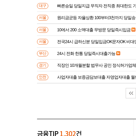
빠른승일 당일지급 무직자 전직종 최대한도 
대구
원리금균등 자율상환 100부터3천까지 당일
서울
10에서 200 소액대출 무방문 당일즉시입금
서울
전국24시 급하신분 당일입금OK문자OK 비대
서울
24시 전화 한통 당일즉시대출가능
부산
직장인 10개월분할 법무사 공인 정식허가업체
경기
사업자대출 보증금담보대출 자영업자대출 월
인천
금융TIP
1,302
건