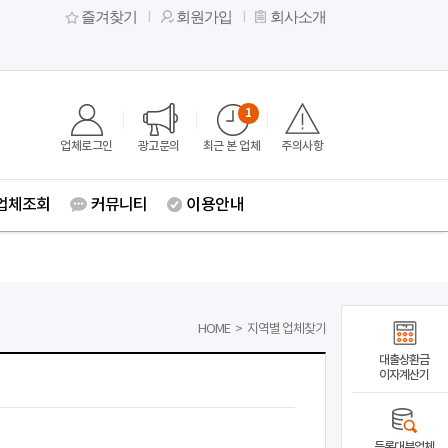
즐겨찾기
회원가입
회사소개
1
업체로그인
광고문의
최근 본 업체
주의사항
업체조회
커뮤니티
이용안내
HOME
>
지역별 업체찾기
대출상환금
이자계산기
등록대부업체