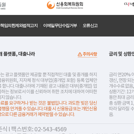
책임의한계와법적고지
이메일무단수집거부
오류신고
개 플랫폼, 대출나라
금리 및 상환
주의사항
는 광고 플랫폼만 제공할 뿐 직접적인 대출 및 중개를 하지
금리 연20% 이
금융위원회, 지자체 정식 대부업(중개업 포함) 등록 업체만
갱신, 연장 되
 합니다. 대출나라에 기재된 광고 내용은 대부(중개업) 업
개수수료 없음,
공하는 정보로서 이를 신뢰하여 취한 조치에 대하여 어떠한
상환기간 : 12
지지 않습니다.
동안 최대 금
료를 요구하거나 받는 것은 불법입니다. 과도한 빚은 당신
총 상환 금액 1
불행을 안겨줄 수 있습니다. 대출 시 신용등급 또는 개인신용
따라 달라질 
락으로 다른 금융거래가 제약받을 수 있습니다.
음.
 l 팩스번호: 02-543-4569