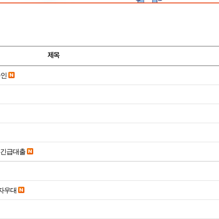
제목
승인
시긴급대출
당일입금 수수료x 사업자우대