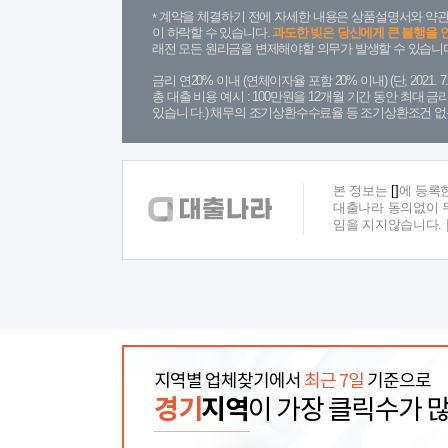
계약을 체결하기 전에 자세한 내용은 상품설명서와 약관
이 하락할 수 있습니다.
과도한 빚은 당신에게 큰 불행을 
래전 모든 원리금을 변제해야할 의무가 발생할 수 있습니다
금리 연20% 이내 (연체이자율 포함 20% 이내) (단, 2021
총 대출 비용 예시 : 100만원을 12개월 기간 동안 최대 
있습니 다.) 채무의 조기상환수수료율 등 조기상환조건 없
본 정보는
[]
에 등록
대출나라 동의없이 무
임을 지지않습니다.
지역별 업체찾기에서
최근 7일
기준으로
경기
지역
이 가장 클릭수가 