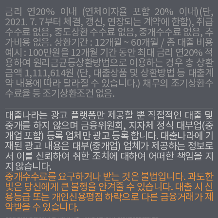
금리 연20% 이내 (연체이자율 포함 20% 이내)(단,
2021. 7. 7부터 체결, 갱신, 연장되는 계약에 한함), 취급
수수료 없음, 중도상환 수수료 없음, 중개수수료 없음, 추
가비용 없음. 상환기간 : 12개월 ~ 60개월 / 총 대출 비용
예시 : 100만원을 12개월 기간 동안 최대 금리 연20% 적
용하여 원리금균등상환방법으로 이용하는 경우 총 상환
금액 1,111,614원 (단, 대출상품 및 상환방법 등 대출계
약 내용에 따라 달라질 수 있습니다.) 채무의 조기상환수
수료율 등 조기상환조건 없음.
대출나라는 광고 플랫폼만 제공할 뿐 직접적인 대출 및
중개를 하지 않으며 금융위원회, 지자체 정식 대부업(중
개업 포함) 등록 업체만 광고 등록 합니다. 대출나라에 기
재된 광고 내용은 대부(중개업) 업체가 제공하는 정보로
서 이를 신뢰하여 취한 조치에 대하여 어떠한 책임을 지
지 않습니다.
중개수수료를 요구하거나 받는 것은 불법입니다. 과도한
빛은 당신에게 큰 불행을 안겨줄 수 있습니다. 대출 시 신
용등급 또는 개인신용평점 하락으로 다른 금융거래가 제
약받을 수 있습니다.