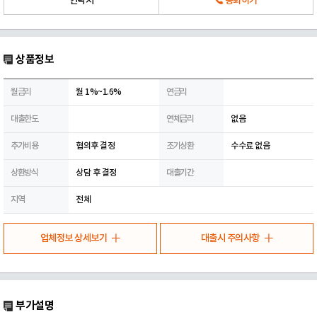
연락처
통화하기
상품정보
월금리
월 1%~1.6%
연금리
대출한도
연체금리
없음
추가비용
협의후 결정
조기상환
수수료 없음
상환방식
상담 후 결정
대출기간
지역
전체
업체정보 상세보기
대출시 주의사항
부가설명