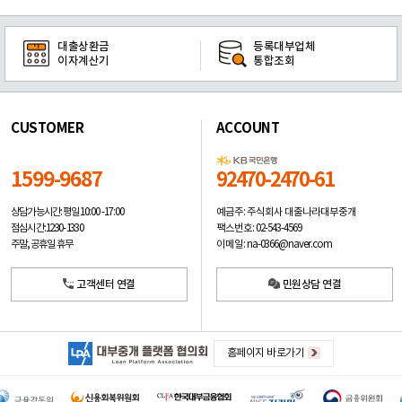
대출상환금
등록대부업체
이자계산기
통합조회
CUSTOMER
ACCOUNT
1599-9687
92470-2470-61
예금주: 주식회사 대출나라대부중개
상담가능시간: 평일
10:00 -17:00
팩스번호: 02-543-4569
점심시간: 12:30 - 13:30
이메일: na-0366@naver.com
주말, 공휴일 휴무
고객센터 연결
민원상담 연결
홈페이지 바로가기