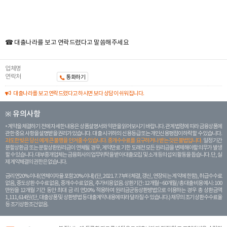
☎ 대출나라를 보고 연락드렸다고 말씀해주세요
업체명
연락처
통화하기
대출나라를 보고 연락드렸다고 하시면 보다 상담이 쉬워집니다.
※ 유의사항
계약을 체결하기 전에 자세한 내용은 상품설명서와 약관을 읽어보시기 바랍니다. 관계 법령에 따라 금융상품에
관한 중요 사항을 설명받을 권리가 있습니다. 대 출 시 귀하의 신용등급 또는 개인신용평점이 하락할 수 있습니다.
과도한 빚은 당신 에게 큰 불행을 안겨줄 수 있습니다. 중개수수료를 요구하거나 받는 것은 불법입니다.
일정 기간
분할상환금 또는 분할상환원리금이 연체될 경우, 계약만료 기한 도래전 모든 원리금을 변제해야할 의무가 발생
할 수 있습니다. 대부중개업체는 금융회사의 업무위탁을 받아 대출모집 및 소개 등의 섭외 활동을 돕습니다. 단, 실
제 계약체결의 권한은 없습니다.
금리 연20% 이내 (연체이자율 포함 20% 이내) (단, 2021. 7. 7부터 체결, 갱신, 연장되는 계 약에 한함), 취급수수료
없음, 중도상환 수수료 없음, 중개수수료 없음, 추가비용 없음. 상환기간 : 12개월 ~ 60개월 / 총 대출 비용 예시 : 100
만원을 12개월 기간 동안 최대 금 리 연20% 적용하여 원리금균등상환방법으로 이용하는 경우 총 상환금액
1,111,614원 (단, 대출상품 및 상환방법 등 대출계약 내용에 따라 달라질 수 있습니다.) 채무의 조기 상환수수료율
등 조기상환조건 없음.