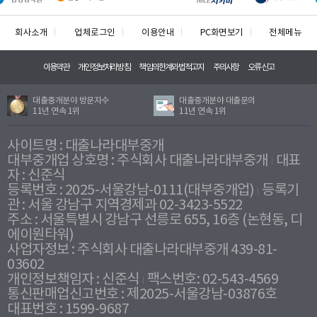
회사소개
업체로그인
이용안내
PC화면보기
전체메뉴
이용약관
개인정보처리방침
책임의한계와법적고지
주의사항
오류신고
대출중개분야 방문자수
대출중개분야 대출문의
11년 연속 1위
11년 연속 1위
사이트명 : 대출나라대부중개
대부중개업 상호명 : 주식회사 대출나라대부중개
대표
자 : 신준식
등록번호 : 2025-서울강남-0111(대부중개업)
등록기
관 : 서울 강남구 지역경제과 02-3423-5522
주소 : 서울특별시 강남구 선릉로 655, 16층 (논현동, 디
에이원타워)
사업자정보 : 주식회사 대출나라대부중개 439-81-
03602
개인정보책임자 : 신준식
팩스번호: 02-543-4569
통신판매업신고번호 : 제2025-서울강남-03876호
대표번호 : 1599-9687