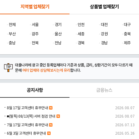
지역별 업체찾기
상품별 업체찾기
전체
서울
경기
인천
대전
대구
부산
광주
울산
세종
강원
충북
충남
전북
전남
경북
경남
제주
대출나라에 광고 중인 등록업체마다 기준과 상품, 금리, 상환기간이 모두 다르기 때
문에
여러 업체와 상담해보시는게 유리
합니다.
공지사항
금융뉴스
8월 17일 고객센터 휴무안내
2026. 08. 07
■(필독) 08/13(목) 서버 점검 안내
2026. 08. 07
7월 17일 고객센터 휴무안내
2026. 07. 13
6월 3일 고객센터 휴무안내
2026. 05. 26