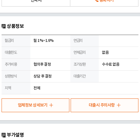
연락처
통화하기
상품정보
월금리
월 1%~1.6%
연금리
대출한도
연체금리
없음
추가비용
협의후 결정
조기상환
수수료 없음
상환방식
상담 후 결정
대출기간
지역
전체
업체정보 상세보기
대출시 주의사항
부가설명