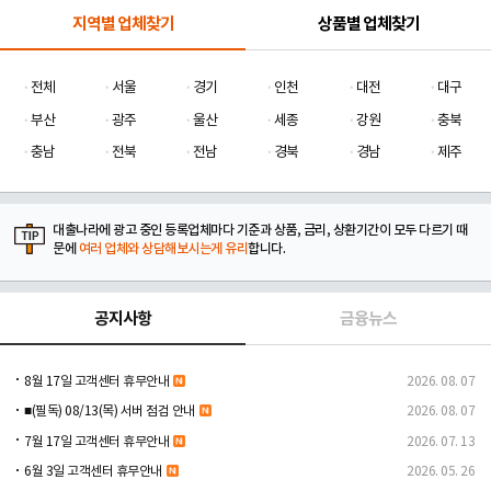
지역별 업체찾기
상품별 업체찾기
전체
서울
경기
인천
대전
대구
부산
광주
울산
세종
강원
충북
충남
전북
전남
경북
경남
제주
대출나라에 광고 중인 등록업체마다 기준과 상품, 금리, 상환기간이 모두 다르기 때
문에
여러 업체와 상담해보시는게 유리
합니다.
공지사항
금융뉴스
8월 17일 고객센터 휴무안내
2026. 08. 07
■(필독) 08/13(목) 서버 점검 안내
2026. 08. 07
7월 17일 고객센터 휴무안내
2026. 07. 13
6월 3일 고객센터 휴무안내
2026. 05. 26