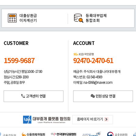
대출상환금
등록대부업체
이자계산기
통합조회
CUSTOMER
ACCOUNT
1599-9687
92470-2470-61
예금주: 주식회사 대출나라대부중개
상담가능시간: 평일
10:00 -17:00
팩스번호: 02-543-4569
점심시간: 12:30 - 13:30
이메일: na-0366@naver.com
주말, 공휴일 휴무
고객센터 연결
민원상담 연결
홈페이지 바로가기