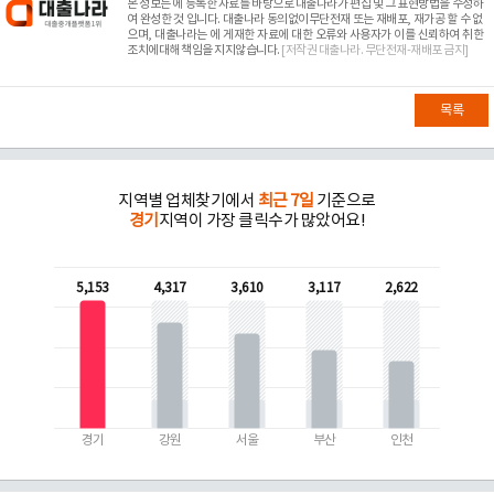
본 정보는
에 등록한 자료를 바탕으로 대출나라가 편집 및 그 표현방법을 수정하
여 완성한 것 입니다. 대출나라 동의없이무단전재 또는 재배포, 재가공 할 수 없
으며, 대출나라는
에 게재한 자료에 대한 오류와 사용자가 이를 신뢰하여 취한
조치에대해 책임을 지지않습니다.
[저작권 대출나라. 무단전재-재배포 금지]
목록
지역별 업체찾기에서
최근 7일
기준으로
경기
지역이 가장 클릭수가 많았어요!
5,153
4,317
3,610
3,117
2,622
경기
강원
서울
부산
인천