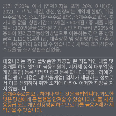
금리 연20% 이내 (연체이자율 포함 20% 이내)(단,
2021. 7. 7부터 체결, 갱신, 연장되는 계약에 한함), 취급
수수료 없음, 중도상환 수수료 없음, 중개수수료 없음, 추
가비용 없음. 상환기간 : 12개월 ~ 60개월 / 총 대출 비용
예시 : 100만원을 12개월 기간 동안 최대 금리 연20% 적
용하여 원리금균등상환방법으로 이용하는 경우 총 상환
금액 1,111,614원 (단, 대출상품 및 상환방법 등 대출계
약 내용에 따라 달라질 수 있습니다.) 채무의 조기상환수
수료율 등 조기상환조건 없음.
대출나라는 광고 플랫폼만 제공할 뿐 직접적인 대출 및
중개를 하지 않으며 금융위원회, 지자체 정식 대부업(중
개업 포함) 등록 업체만 광고 등록 합니다. 대출나라에 기
재된 광고 내용은 대부(중개업) 업체가 제공하는 정보로
서 이를 신뢰하여 취한 조치에 대하여 어떠한 책임을 지
지 않습니다.
중개수수료를 요구하거나 받는 것은 불법입니다. 과도한
빛은 당신에게 큰 불행을 안겨줄 수 있습니다. 대출 시 신
용등급 또는 개인신용평점 하락으로 다른 금융거래가 제
약받을 수 있습니다.