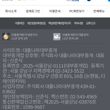
회사소개
업체로그인
이용안내
PC화면보기
전체메뉴
이용약관
개인정보처리방침
책임의한계와법적고지
주의사항
오류신고
대출중개분야 방문자수
대출중개분야 대출문의
11년 연속 1위
11년 연속 1위
사이트명 : 대출나라대부중개
대부중개업 상호명 : 주식회사 대출나라대부중개
대표
자 : 신준식
등록번호 : 2025-서울강남-0111(대부중개업)
등록기
관 : 서울 강남구 지역경제과 02-3423-5522
주소 : 서울특별시 강남구 선릉로 655, 16층 (논현동, 디
에이원타워)
사업자정보 : 주식회사 대출나라대부중개 439-81-
03602
개인정보책임자 : 신준식
팩스번호: 02-543-4569
통신판매업신고번호 : 제2025-서울강남-03876호
대표번호 : 1599-9687