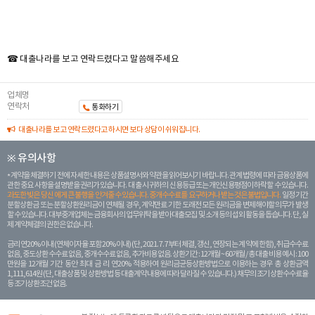
☎ 대출나라를 보고 연락드렸다고 말씀해주세요
업체명
연락처
통화하기
대출나라를 보고 연락드렸다고 하시면 보다 상담이 쉬워집니다.
※ 유의사항
계약을 체결하기 전에 자세한 내용은 상품설명서와 약관을 읽어보시기 바랍니다. 관계 법령에 따라 금융상품에
관한 중요 사항을 설명받을 권리가 있습니다. 대 출 시 귀하의 신용등급 또는 개인신용평점이 하락할 수 있습니다.
과도한 빚은 당신 에게 큰 불행을 안겨줄 수 있습니다. 중개수수료를 요구하거나 받는 것은 불법입니다.
일정 기간
분할상환금 또는 분할상환원리금이 연체될 경우, 계약만료 기한 도래전 모든 원리금을 변제해야할 의무가 발생
할 수 있습니다. 대부중개업체는 금융회사의 업무위탁을 받아 대출모집 및 소개 등의 섭외 활동을 돕습니다. 단, 실
제 계약체결의 권한은 없습니다.
금리 연20% 이내 (연체이자율 포함 20% 이내) (단, 2021. 7. 7부터 체결, 갱신, 연장되는 계 약에 한함), 취급수수료
없음, 중도상환 수수료 없음, 중개수수료 없음, 추가비용 없음. 상환기간 : 12개월 ~ 60개월 / 총 대출 비용 예시 : 100
만원을 12개월 기간 동안 최대 금 리 연20% 적용하여 원리금균등상환방법으로 이용하는 경우 총 상환금액
1,111,614원 (단, 대출상품 및 상환방법 등 대출계약 내용에 따라 달라질 수 있습니다.) 채무의 조기 상환수수료율
등 조기상환조건 없음.