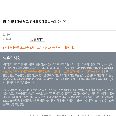
☎ 대출나라를 보고 연락드렸다고 말씀해주세요
업체명
연락처
통화하기
대출나라를 보고 연락드렸다고 하시면 보다 상담이 쉬워집니다.
※ 유의사항
계약을 체결하기 전에 자세한 내용은 상품설명서와 약관을 읽어보시기 바랍니다. 관계 법령에 따라 금융상품에
관한 중요 사항을 설명받을 권리가 있습니다. 대 출 시 귀하의 신용등급 또는 개인신용평점이 하락할 수 있습니다.
과도한 빚은 당신 에게 큰 불행을 안겨줄 수 있습니다. 중개수수료를 요구하거나 받는 것은 불법입니다.
일정 기간
분할상환금 또는 분할상환원리금이 연체될 경우, 계약만료 기한 도래전 모든 원리금을 변제해야할 의무가 발생
할 수 있습니다. 대부중개업체는 금융회사의 업무위탁을 받아 대출모집 및 소개 등의 섭외 활동을 돕습니다. 단, 실
제 계약체결의 권한은 없습니다.
금리 연20% 이내 (연체이자율 포함 20% 이내) (단, 2021. 7. 7부터 체결, 갱신, 연장되는 계 약에 한함), 취급수수료
없음, 중도상환 수수료 없음, 중개수수료 없음, 추가비용 없음. 상환기간 : 12개월 ~ 60개월 / 총 대출 비용 예시 : 100
만원을 12개월 기간 동안 최대 금 리 연20% 적용하여 원리금균등상환방법으로 이용하는 경우 총 상환금액
1,111,614원 (단, 대출상품 및 상환방법 등 대출계약 내용에 따라 달라질 수 있습니다.) 채무의 조기 상환수수료율
등 조기상환조건 없음.