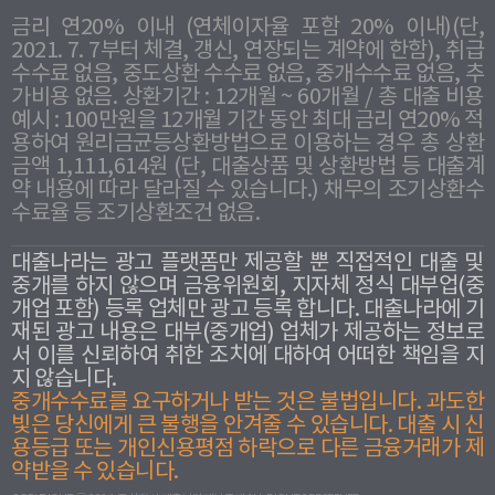
금리 연20% 이내 (연체이자율 포함 20% 이내)(단,
2021. 7. 7부터 체결, 갱신, 연장되는 계약에 한함), 취급
수수료 없음, 중도상환 수수료 없음, 중개수수료 없음, 추
가비용 없음. 상환기간 : 12개월 ~ 60개월 / 총 대출 비용
예시 : 100만원을 12개월 기간 동안 최대 금리 연20% 적
용하여 원리금균등상환방법으로 이용하는 경우 총 상환
금액 1,111,614원 (단, 대출상품 및 상환방법 등 대출계
약 내용에 따라 달라질 수 있습니다.) 채무의 조기상환수
수료율 등 조기상환조건 없음.
대출나라는 광고 플랫폼만 제공할 뿐 직접적인 대출 및
중개를 하지 않으며 금융위원회, 지자체 정식 대부업(중
개업 포함) 등록 업체만 광고 등록 합니다. 대출나라에 기
재된 광고 내용은 대부(중개업) 업체가 제공하는 정보로
서 이를 신뢰하여 취한 조치에 대하여 어떠한 책임을 지
지 않습니다.
중개수수료를 요구하거나 받는 것은 불법입니다. 과도한
빛은 당신에게 큰 불행을 안겨줄 수 있습니다. 대출 시 신
용등급 또는 개인신용평점 하락으로 다른 금융거래가 제
약받을 수 있습니다.