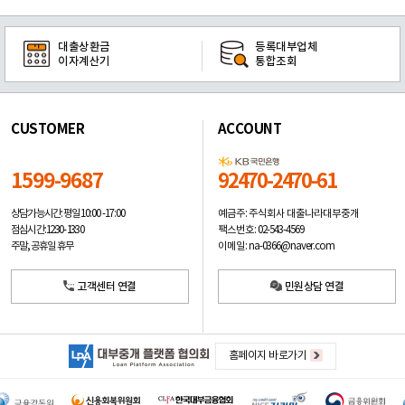
대출상환금
등록대부업체
이자계산기
통합조회
CUSTOMER
ACCOUNT
1599-9687
92470-2470-61
예금주: 주식회사 대출나라대부중개
상담가능시간: 평일
10:00 -17:00
팩스번호: 02-543-4569
점심시간: 12:30 - 13:30
이메일: na-0366@naver.com
주말, 공휴일 휴무
고객센터 연결
민원상담 연결
홈페이지 바로가기