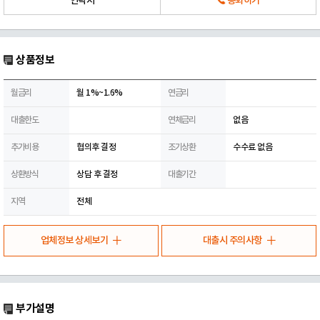
연락처
통화하기
상품정보
월금리
월 1%~1.6%
연금리
대출한도
연체금리
없음
추가비용
협의후 결정
조기상환
수수료 없음
상환방식
상담 후 결정
대출기간
지역
전체
업체정보 상세보기
대출시 주의사항
부가설명