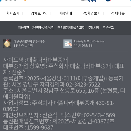
회사소개
업체로그인
이용안내
PC화면보기
전체메뉴
이용약관
개인정보처리방침
책임의한계와법적고지
주의사항
오류신고
대출중개분야 방문자수
대출중개분야 대출문의
11년 연속 1위
11년 연속 1위
사이트명 : 대출나라대부중개
대부중개업 상호명 : 주식회사 대출나라대부중개
대표
자 : 신준식
등록번호 : 2025-서울강남-0111(대부중개업)
등록기
관 : 서울 강남구 지역경제과 02-3423-5522
주소 : 서울특별시 강남구 선릉로 655, 16층 (논현동, 디
에이원타워)
사업자정보 : 주식회사 대출나라대부중개 439-81-
03602
개인정보책임자 : 신준식
팩스번호: 02-543-4569
통신판매업신고번호 : 제2025-서울강남-03876호
대표번호 : 1599-9687