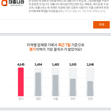
본 정보는
에 등록한 자료를 바탕으로 대출나라가 편집 및 그 표현방법을 수정하
여 완성한 것 입니다. 대출나라 동의없이무단전재 또는 재배포, 재가공 할 수 없
으며, 대출나라는
에 게재한 자료에 대한 오류와 사용자가 이를 신뢰하여 취한
조치에대해 책임을 지지않습니다.
[저작권 대출나라. 무단전재-재배포 금지]
목록
지역별 업체찾기에서
최근 7일
기준으로
경기
지역이 가장 클릭수가 많았어요!
4,645
3,494
3,483
3,005
2,840
경기
강원
서울
부산
인천