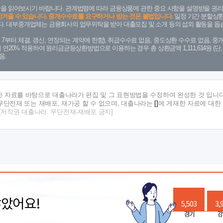
을 읽어보시기 바랍니다. 관계법령에 따라 금융상품에 관한 중요 사항을 설명받을 권리
안겨줄 수 있습니다. 중개수수료를 요구하거나 받는 것은 불법입니다.
일정 기간 분할상환
. 대부중개업체는 금융회사의 업무위탁을 받아 대출모집 및 소개 등의 섭외 활동을 돕습
. 7. 7부터 체결, 갱신, 연장되는 계약에 한함), 취급수수료 없음, 중도상환 수수료 없음, 중개
금리 연20% 적용하여 원리금균등상환방법으로 이용하는 경우 총 상환금액 1,111,614원 
음.
한 자료를 바탕으로 대출나라가 편집 및 그 표현방법을 수정하여 완성한 것 입니다
단전재 또는 재배포, 재가공 할 수 없으며, 대출나라는
[]
에 게재한 자료에 대한
[저작권 대출나라. 무단전재-재배포 금지]
많았어요!
5,503
3,
경기
강