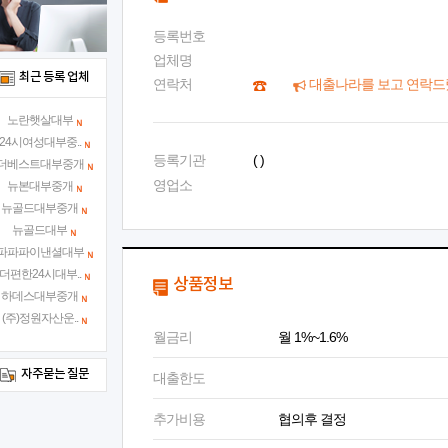
등록번호
업체명
최근 등록 업체
연락처
대출나라를 보고 연락드
노란햇살대부
24시여성대부중..
등록기관
( )
더베스트대부중개
영업소
뉴본대부중개
뉴골드대부중개
뉴골드대부
파파파이낸셜대부
더편한24시대부..
상품정보
하데스대부중개
(주)정원자산운..
월금리
월 1%~1.6%
자주묻는 질문
대출한도
추가비용
협의후 결정