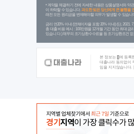
계약을 체결하기 전에 자세한 내용은 상품설명서와 약관
이 하락할 수 있습니다.
과도한 빚은 당신에게 큰 불행을 
래전 모든 원리금을 변제해야할 의무가 발생할 수 있습니다
금리 연20% 이내 (연체이자율 포함 20% 이내) (단, 2021
총 대출 비용 예시 : 100만원을 12개월 기간 동안 최대 
있습니 다.) 채무의 조기상환수수료율 등 조기상환조건 없
본 정보는
[]
에 등록
대출나라 동의없이 무
임을 지지않습니다.
지역별 업체찾기에서
최근 7일
기준으로
경기
지역
이 가장 클릭수가 