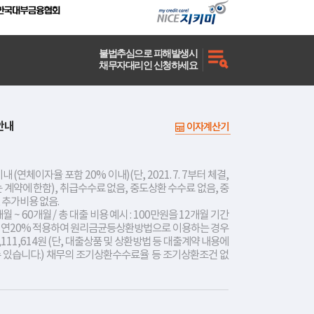
불법추심으로 피해발생시
채무자대리인 신청하세요
안내
이자계산기
내 (연체이자율 포함 20% 이내)(단, 2021. 7. 7부터 체결,
는 계약에 한함), 취급수수료 없음, 중도상환 수수료 없음, 중
 추가비용 없음.
개월 ~ 60개월 / 총 대출 비용 예시 : 100만원을 12개월 기간
리 연20% 적용하여 원리금균등상환방법으로 이용하는 경우
,111,614원 (단, 대출상품 및 상환방법 등 대출계약 내용에
수 있습니다.) 채무의 조기상환수수료율 등 조기상환조건 없