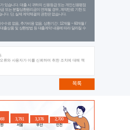
가 있습니다. 대출 시 귀하의 신용등급 또는 개인신용평점
금 또는 분할상환원리금이 연체될 경우, 계약만료 기한 도
니다. 단, 실제 계약체결의 권한은 없습니다.
수수료 없음, 추가비용 없음. 상환기간 : 12개월 ~ 60개월 /
(단, 대출상품 및 상환방법 등 대출계약 내용에 따라 달라질 수
.
 오류와 사용자가 이를 신뢰하여 취한 조치에 대해 책
목록
988
3,791
3,376
2,700
원
서울
부산
인천