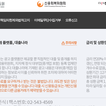
책임의한계와법적고지
이메일무단수집거부
오류신고
개 플랫폼, 대출나라
금리 및 상환
주의사항
는 광고 플랫폼만 제공할 뿐 직접적인 대출 및 중개를 하지
금리 연20% 이
금융위원회, 지자체 정식 대부업(중개업 포함) 등록 업체만
갱신, 연장 되
 합니다. 대출나라에 기재된 광고 내용은 대부(중개업) 업
개수수료 없음,
공하는 정보로서 이를 신뢰하여 취한 조치에 대하여 어떠한
상환기간 : 12
지지 않습니다.
동안 최대 금
료를 요구하거나 받는 것은 불법입니다. 과도한 빚은 당신
총 상환 금액 1
불행을 안겨줄 수 있습니다. 대출 시 신용등급 또는 개인신용
따라 달라질 
락으로 다른 금융거래가 제약받을 수 있습니다.
음.
 l 팩스번호: 02-543-4569