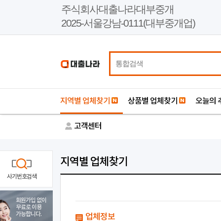
본
주식회사대출나라대부중개
문
2025-서울강남-0111(대부중개업)
바
로
가
기
지역별 업체찾기
상품별 업체찾기
오늘의 
고객센터
지역별 업체찾기
사기번호검색
회원가입 없이
무료로 이용
가능합니다.
업체정보