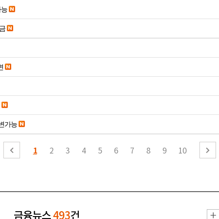
가능
송금
면
변가능
1
2
3
4
5
6
7
8
9
10
금융뉴스
493
건