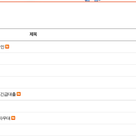
제목
승인
시긴급대출
당일입금 수수료x 사업자우대