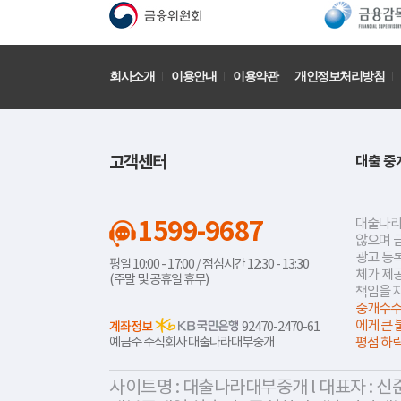
회사소개
이용안내
이용약관
개인정보처리방침
고객센터
대출 중
1599-9687
대출나라
않으며 
광고 등록
평일 10:00 - 17:00 / 점심시간 12:30 - 13:30
체가 제
(주말 및 공휴일 휴무)
책임을 
중개수수
에게 큰 
계좌정보
92470-2470-61
예금주 주식회사 대출나라대부중개
평점 하
사이트명 : 대출나라대부중개 l 대표자 : 신준식