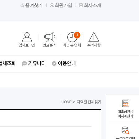
즐겨찾기
회원가입
회사소개
1
업체로그인
광고문의
최근 본 업체
주의사항
업체조회
커뮤니티
이용안내
HOME
>
지역별 업체찾기
대출상환금
이자계산기
등록대부업체