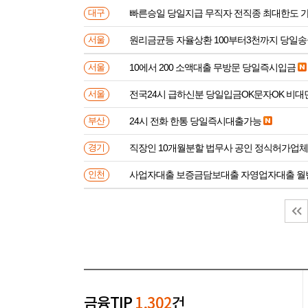
빠른승일 당일지급 무직자 전직종 최대한도 
대구
원리금균등 자율상환 100부터3천까지 당일
서울
10에서 200 소액대출 무방문 당일즉시입금
서울
전국24시 급하신분 당일입금OK문자OK 비대
서울
24시 전화 한통 당일즉시대출가능
부산
직장인 10개월분할 법무사 공인 정식허가업체
경기
사업자대출 보증금담보대출 자영업자대출 월
인천
금융TIP
1,302
건