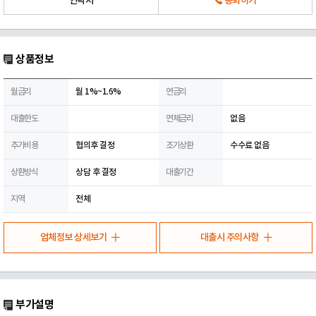
연락처
통화하기
상품정보
월금리
월 1%~1.6%
연금리
대출한도
연체금리
없음
추가비용
협의후 결정
조기상환
수수료 없음
상환방식
상담 후 결정
대출기간
지역
전체
업체정보 상세보기
대출시 주의사항
부가설명