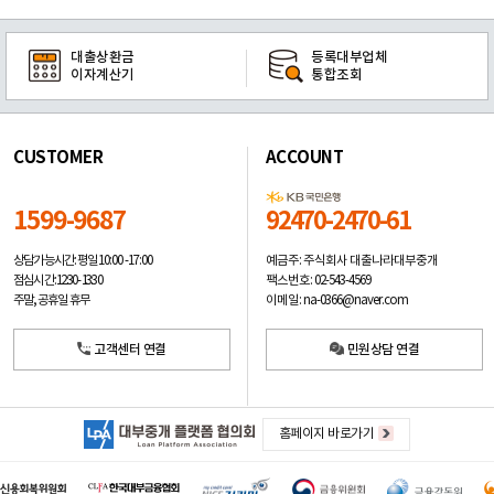
대출상환금
등록대부업체
이자계산기
통합조회
CUSTOMER
ACCOUNT
1599-9687
92470-2470-61
예금주: 주식회사 대출나라대부중개
상담가능시간: 평일
10:00 -17:00
팩스번호: 02-543-4569
점심시간: 12:30 - 13:30
이메일: na-0366@naver.com
주말, 공휴일 휴무
고객센터 연결
민원상담 연결
홈페이지 바로가기