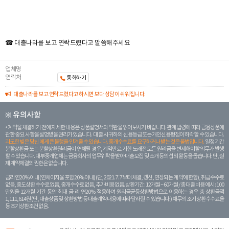
☎ 대출나라를 보고 연락드렸다고 말씀해주세요
업체명
연락처
통화하기
대출나라를 보고 연락드렸다고 하시면 보다 상담이 쉬워집니다.
※ 유의사항
계약을 체결하기 전에 자세한 내용은 상품설명서와 약관을 읽어보시기 바랍니다. 관계 법령에 따라 금융상품에
관한 중요 사항을 설명받을 권리가 있습니다. 대 출 시 귀하의 신용등급 또는 개인신용평점이 하락할 수 있습니다.
과도한 빚은 당신 에게 큰 불행을 안겨줄 수 있습니다. 중개수수료를 요구하거나 받는 것은 불법입니다.
일정 기간
분할상환금 또는 분할상환원리금이 연체될 경우, 계약만료 기한 도래전 모든 원리금을 변제해야할 의무가 발생
할 수 있습니다. 대부중개업체는 금융회사의 업무위탁을 받아 대출모집 및 소개 등의 섭외 활동을 돕습니다. 단, 실
제 계약체결의 권한은 없습니다.
금리 연20% 이내 (연체이자율 포함 20% 이내) (단, 2021. 7. 7부터 체결, 갱신, 연장되는 계 약에 한함), 취급수수료
없음, 중도상환 수수료 없음, 중개수수료 없음, 추가비용 없음. 상환기간 : 12개월 ~ 60개월 / 총 대출 비용 예시 : 100
만원을 12개월 기간 동안 최대 금 리 연20% 적용하여 원리금균등상환방법으로 이용하는 경우 총 상환금액
1,111,614원 (단, 대출상품 및 상환방법 등 대출계약 내용에 따라 달라질 수 있습니다.) 채무의 조기 상환수수료율
등 조기상환조건 없음.