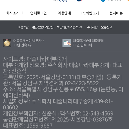
회사소개
업체로그인
이용안내
PC화면보기
전체메뉴
이용약관
개인정보처리방침
책임의한계와법적고지
주의사항
오류신고
대출중개분야 방문자수
대출중개분야 대출문의
11년 연속 1위
11년 연속 1위
사이트명 : 대출나라대부중개
대부중개업 상호명 : 주식회사 대출나라대부중개
대표
자 : 신준식
등록번호 : 2025-서울강남-0111(대부중개업)
등록기
관 : 서울 강남구 지역경제과 02-3423-5522
주소 : 서울특별시 강남구 선릉로 655, 16층 (논현동, 디
에이원타워)
사업자정보 : 주식회사 대출나라대부중개 439-81-
03602
개인정보책임자 : 신준식
팩스번호: 02-543-4569
통신판매업신고번호 : 제2025-서울강남-03876호
대표번호 : 1599-9687