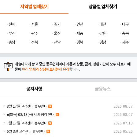
지역별 업체찾기
상품별 업체찾기
전체
서울
경기
인천
대전
대구
부산
광주
울산
세종
강원
충북
충남
전북
전남
경북
경남
제주
대출나라에 광고 중인 등록업체마다 기준과 상품, 금리, 상환기간이 모두 다르기 때
문에
여러 업체와 상담해보시는게 유리
합니다.
공지사항
금융뉴스
8월 17일 고객센터 휴무안내
2026. 08. 07
■(필독) 08/13(목) 서버 점검 안내
2026. 08. 07
7월 17일 고객센터 휴무안내
2026. 07. 13
6월 3일 고객센터 휴무안내
2026. 05. 26