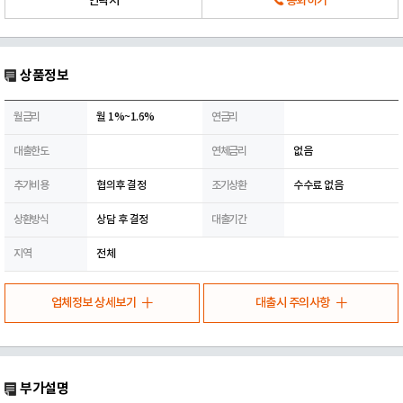
연락처
통화하기
상품정보
월금리
월 1%~1.6%
연금리
대출한도
연체금리
없음
추가비용
협의후 결정
조기상환
수수료 없음
상환방식
상담 후 결정
대출기간
지역
전체
업체정보 상세보기
대출시 주의사항
부가설명