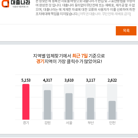
본 정보는
에 등록한 자료를 바탕으로 대출나라가 편집 및 그 표현방법을 수정하
여 완성한 것 입니다. 대출나라 동의없이무단전재 또는 재배포, 재가공 할 수 없
으며, 대출나라는
에 게재한 자료에 대한 오류와 사용자가 이를 신뢰하여 취한
조치에대해 책임을 지지않습니다.
[저작권 대출나라. 무단전재-재배포 금지]
목록
지역별 업체찾기에서
최근 7일
기준으로
경기
지역이 가장 클릭수가 많았어요!
5,153
4,317
3,610
3,117
2,622
경기
강원
서울
부산
인천