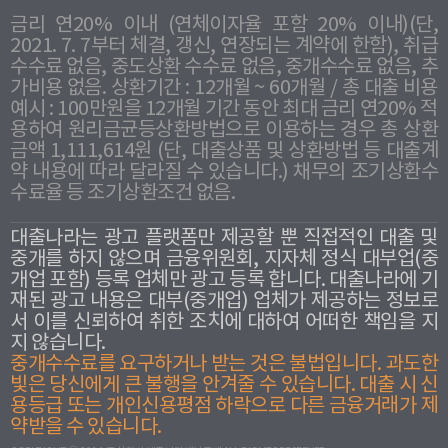
금리 연20% 이내 (연체이자율 포함 20% 이내)(단,
2021. 7. 7부터 체결, 갱신, 연장되는 계약에 한함), 취급
수수료 없음, 중도상환 수수료 없음, 중개수수료 없음, 추
가비용 없음. 상환기간 : 12개월 ~ 60개월 / 총 대출 비용
예시 : 100만원을 12개월 기간 동안 최대 금리 연20% 적
용하여 원리금균등상환방법으로 이용하는 경우 총 상환
금액 1,111,614원 (단, 대출상품 및 상환방법 등 대출계
약 내용에 따라 달라질 수 있습니다.) 채무의 조기상환수
수료율 등 조기상환조건 없음.
대출나라는 광고 플랫폼만 제공할 뿐 직접적인 대출 및
중개를 하지 않으며 금융위원회, 지자체 정식 대부업(중
개업 포함) 등록 업체만 광고 등록 합니다. 대출나라에 기
재된 광고 내용은 대부(중개업) 업체가 제공하는 정보로
서 이를 신뢰하여 취한 조치에 대하여 어떠한 책임을 지
지 않습니다.
중개수수료를 요구하거나 받는 것은 불법입니다. 과도한
빛은 당신에게 큰 불행을 안겨줄 수 있습니다. 대출 시 신
용등급 또는 개인신용평점 하락으로 다른 금융거래가 제
약받을 수 있습니다.