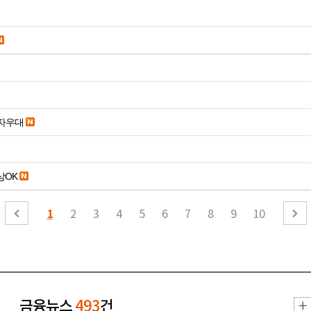
당일입금 수수료x 사업자우대
19세 이상OK
1
2
3
4
5
6
7
8
9
10
금융뉴스
493
건