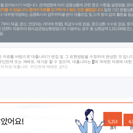
을 읽어보시기 바랍니다. 관계법령에 따라 금융상품에 관한 중요 사항을 설명받을 권리
안겨줄 수 있습니다. 중개수수료를 요구하거나 받는 것은 불법입니다.
일정 기간 분할상환
. 대부중개업체는 금융회사의 업무위탁을 받아 대출모집 및 소개 등의 섭외 활동을 돕습
. 7. 7부터 체결, 갱신, 연장되는 계약에 한함), 취급수수료 없음, 중도상환 수수료 없음, 중개
금리 연20% 적용하여 원리금균등상환방법으로 이용하는 경우 총 상환금액 1,111,614원 
음.
한 자료를 바탕으로 대출나라가 편집 및 그 표현방법을 수정하여 완성한 것 입니다
단전재 또는 재배포, 재가공 할 수 없으며, 대출나라는
[]
에 게재한 자료에 대한
[저작권 대출나라. 무단전재-재배포 금지]
많았어요!
5,153
4,
경기
강