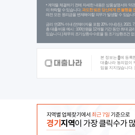
계약을 체결하기 전에 자세한 내용은 상품설명서와 약관
이 하락할 수 있습니다.
과도한 빚은 당신에게 큰 불행을 
래전 모든 원리금을 변제해야할 의무가 발생할 수 있습니다
금리 연20% 이내 (연체이자율 포함 20% 이내) (단, 2021
총 대출 비용 예시 : 100만원을 12개월 기간 동안 최대 
있습니 다.) 채무의 조기상환수수료율 등 조기상환조건 없
본 정보는
[]
에 등록
대출나라 동의없이 무
임을 지지않습니다.
지역별 업체찾기에서
최근 7일
기준으로
경기
지역
이 가장 클릭수가 