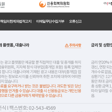
책임의한계와법적고지
이메일무단수집거부
오류신고
개 플랫폼, 대출나라
금리 및 상환
주의사항
는 광고 플랫폼만 제공할 뿐 직접적인 대출 및 중개를 하지
금리 연20% 이
금융위원회, 지자체 정식 대부업(중개업 포함) 등록 업체만
갱신, 연장 되
 합니다. 대출나라에 기재된 광고 내용은 대부(중개업) 업
개수수료 없음,
공하는 정보로서 이를 신뢰하여 취한 조치에 대하여 어떠한
상환기간 : 12
지지 않습니다.
동안 최대 금
료를 요구하거나 받는 것은 불법입니다. 과도한 빚은 당신
총 상환 금액 1
불행을 안겨줄 수 있습니다. 대출 시 신용등급 또는 개인신용
따라 달라질 
락으로 다른 금융거래가 제약받을 수 있습니다.
음.
 l 팩스번호: 02-543-4569