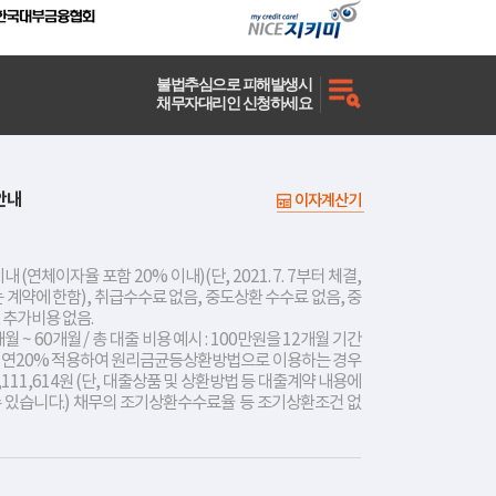
불법추심으로 피해발생시
채무자대리인 신청하세요
안내
이자계산기
내 (연체이자율 포함 20% 이내)(단, 2021. 7. 7부터 체결,
는 계약에 한함), 취급수수료 없음, 중도상환 수수료 없음, 중
 추가비용 없음.
개월 ~ 60개월 / 총 대출 비용 예시 : 100만원을 12개월 기간
리 연20% 적용하여 원리금균등상환방법으로 이용하는 경우
,111,614원 (단, 대출상품 및 상환방법 등 대출계약 내용에
수 있습니다.) 채무의 조기상환수수료율 등 조기상환조건 없