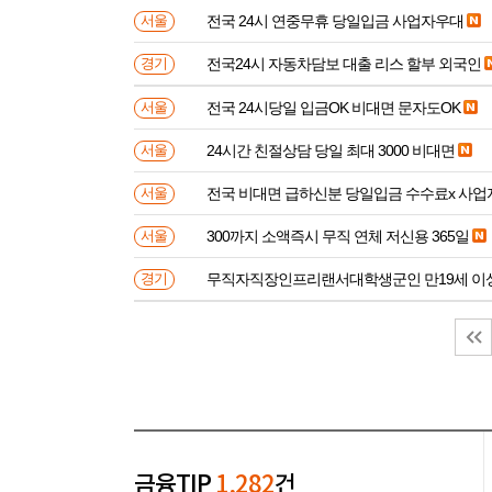
전국 24시 연중무휴 당일입금 사업자우대
서울
전국24시 자동차담보 대출 리스 할부 외국인
경기
전국 24시당일 입금OK 비대면 문자도OK
서울
24시간 친절상담 당일 최대 3000 비대면
서울
전국 비대면 급하신분 
서울
300까지 소액즉시 무직 연체 저신용 365일
서울
무직자직장인프리랜서대학생군인 만
경기
금융TIP
1,282
건