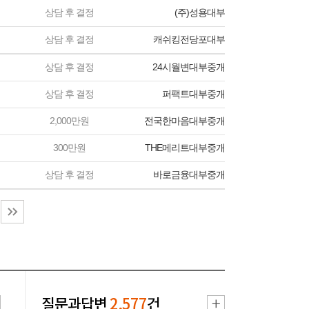
상담 후 결정
(주)성용대부
상담 후 결정
캐쉬킹전당포대부
상담 후 결정
24시월변대부중개
상담 후 결정
퍼팩트대부중개
2,000만원
전국한마음대부중개
300만원
THE메리트대부중개
상담 후 결정
바로금융대부중개
질문과답변
2,577
건