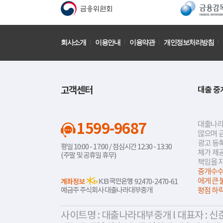
회사소개
이용안내
이용약관
개인정보처리방침
고객센터
대출 중
1599-9687
대출나라
않으며 
광고 등록
평일 10:00 - 17:00 / 점심시간 12:30 - 13:30
체가 제
(주말 및 공휴일 휴무)
책임을 
중개수수
에게 큰 
계좌정보
92470-2470-61
예금주 주식회사 대출나라대부중개
평점 하
사이트명 : 대출나라대부중개 l 대표자 : 신준식