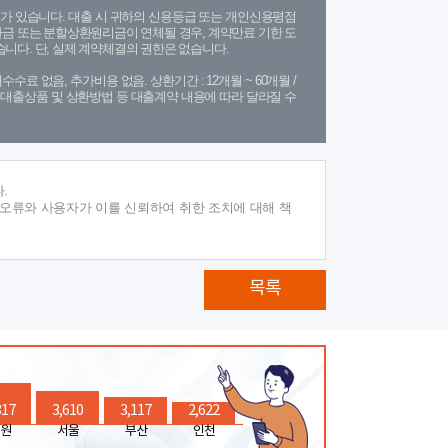
가 있습니다. 대출 시 귀하의 신용등급 또는 개인신용평점
금 또는 분할상환원리금이 연체될 경우, 계약만료 기한 도
니다. 단, 실제 계약체결의 권한은 없습니다.
수수료 없음, 추가비용 없음. 상환기간 : 12개월 ~ 60개월 /
(단, 대출상품 및 상환방법 등 대출계약 내용에 따라 달라질 수
.
 오류와 사용자가 이를 신뢰하여 취한 조치에 대해 책
목록
317
3,610
3,117
2,622
원
서울
부산
인천