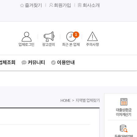
즐겨찾기
회원가입
회사소개
1
업체로그인
광고문의
최근 본 업체
주의사항
업체조회
커뮤니티
이용안내
HOME
>
지역별 업체찾기
대출상환금
이자계산기
등록대부업체