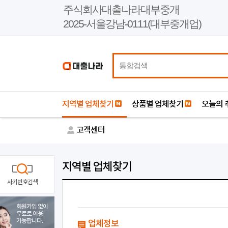
본
주식회사대출나라대부중개
문
2025-서울강남-0111(대부중개업)
바
로
가
기
지역별 업체찾기
상품별 업체찾기
오늘의 
고객센터
지역별 업체찾기
사기번호검색
회원가입 없이
무료로 이용
가능합니다.
업체정보