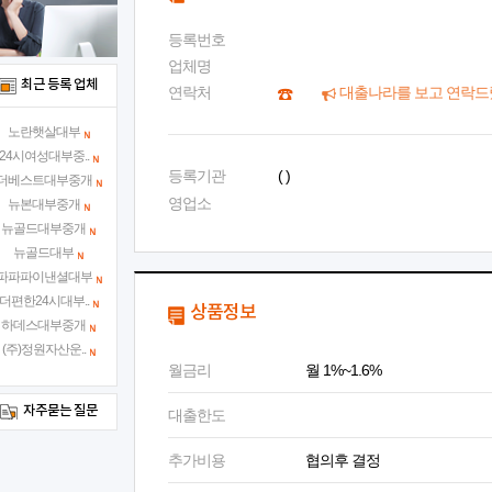
등록번호
업체명
최근 등록 업체
연락처
대출나라를 보고 연락드
노란햇살대부
24시여성대부중..
등록기관
( )
더베스트대부중개
영업소
뉴본대부중개
뉴골드대부중개
뉴골드대부
파파파이낸셜대부
더편한24시대부..
상품정보
하데스대부중개
(주)정원자산운..
월금리
월 1%~1.6%
자주묻는 질문
대출한도
추가비용
협의후 결정