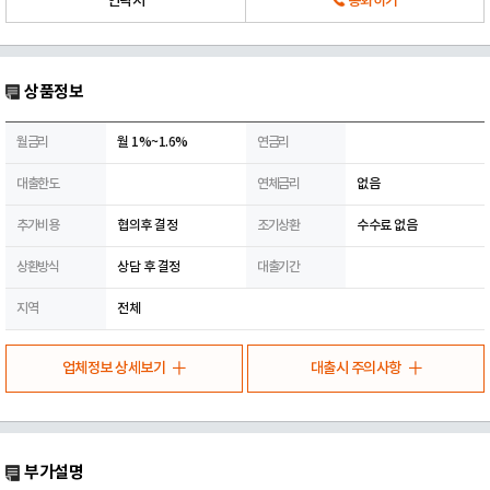
연락처
통화하기
상품정보
월금리
월 1%~1.6%
연금리
대출한도
연체금리
없음
추가비용
협의후 결정
조기상환
수수료 없음
상환방식
상담 후 결정
대출기간
지역
전체
업체정보 상세보기
대출시 주의사항
부가설명