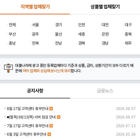
지역별 업체찾기
상품별 업체찾기
전체
서울
경기
인천
대전
대구
부산
광주
울산
세종
강원
충북
충남
전북
전남
경북
경남
제주
대출나라에 광고 중인 등록업체마다 기준과 상품, 금리, 상환기간이 모두 다르기 때
문에
여러 업체와 상담해보시는게 유리
합니다.
공지사항
금융뉴스
8월 17일 고객센터 휴무안내
2026. 08. 07
■(필독) 08/13(목) 서버 점검 안내
2026. 08. 07
7월 17일 고객센터 휴무안내
2026. 07. 13
6월 3일 고객센터 휴무안내
2026. 05. 26