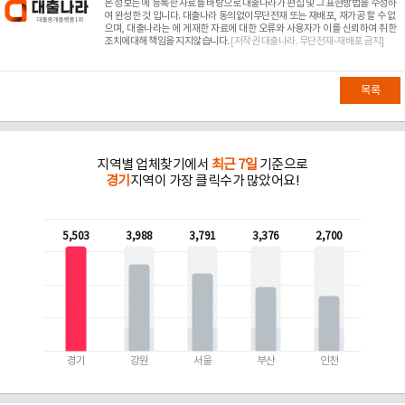
본 정보는
에 등록한 자료를 바탕으로 대출나라가 편집 및 그 표현방법을 수정하
여 완성한 것 입니다. 대출나라 동의없이무단전재 또는 재배포, 재가공 할 수 없
으며, 대출나라는
에 게재한 자료에 대한 오류와 사용자가 이를 신뢰하여 취한
조치에대해 책임을 지지않습니다.
[저작권 대출나라. 무단전재-재배포 금지]
목록
지역별 업체찾기에서
최근 7일
기준으로
경기
지역이 가장 클릭수가 많았어요!
5,503
3,988
3,791
3,376
2,700
경기
강원
서울
부산
인천