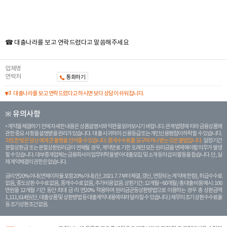
☎ 대출나라를 보고 연락드렸다고 말씀해주세요
업체명
연락처
통화하기
대출나라를 보고 연락드렸다고 하시면 보다 상담이 쉬워집니다.
※ 유의사항
계약을 체결하기 전에 자세한 내용은 상품설명서와 약관을 읽어보시기 바랍니다. 관계 법령에 따라 금융상품에
관한 중요 사항을 설명받을 권리가 있습니다. 대 출 시 귀하의 신용등급 또는 개인신용평점이 하락할 수 있습니다.
과도한 빚은 당신 에게 큰 불행을 안겨줄 수 있습니다. 중개수수료를 요구하거나 받는 것은 불법입니다.
일정 기간
분할상환금 또는 분할상환원리금이 연체될 경우, 계약만료 기한 도래전 모든 원리금을 변제해야할 의무가 발생
할 수 있습니다. 대부중개업체는 금융회사의 업무위탁을 받아 대출모집 및 소개 등의 섭외 활동을 돕습니다. 단, 실
제 계약체결의 권한은 없습니다.
금리 연20% 이내 (연체이자율 포함 20% 이내) (단, 2021. 7. 7부터 체결, 갱신, 연장되는 계 약에 한함), 취급수수료
없음, 중도상환 수수료 없음, 중개수수료 없음, 추가비용 없음. 상환기간 : 12개월 ~ 60개월 / 총 대출 비용 예시 : 100
만원을 12개월 기간 동안 최대 금 리 연20% 적용하여 원리금균등상환방법으로 이용하는 경우 총 상환금액
1,111,614원 (단, 대출상품 및 상환방법 등 대출계약 내용에 따라 달라질 수 있습니다.) 채무의 조기 상환수수료율
등 조기상환조건 없음.