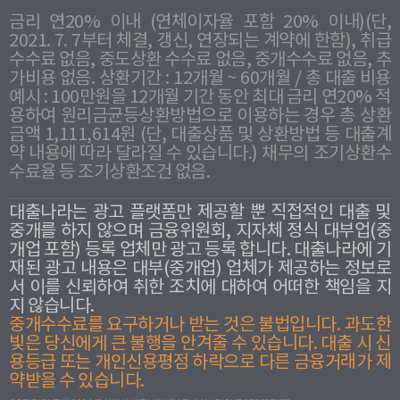
금리 연20% 이내 (연체이자율 포함 20% 이내)(단,
2021. 7. 7부터 체결, 갱신, 연장되는 계약에 한함), 취급
수수료 없음, 중도상환 수수료 없음, 중개수수료 없음, 추
가비용 없음. 상환기간 : 12개월 ~ 60개월 / 총 대출 비용
예시 : 100만원을 12개월 기간 동안 최대 금리 연20% 적
용하여 원리금균등상환방법으로 이용하는 경우 총 상환
금액 1,111,614원 (단, 대출상품 및 상환방법 등 대출계
약 내용에 따라 달라질 수 있습니다.) 채무의 조기상환수
수료율 등 조기상환조건 없음.
대출나라는 광고 플랫폼만 제공할 뿐 직접적인 대출 및
중개를 하지 않으며 금융위원회, 지자체 정식 대부업(중
개업 포함) 등록 업체만 광고 등록 합니다. 대출나라에 기
재된 광고 내용은 대부(중개업) 업체가 제공하는 정보로
서 이를 신뢰하여 취한 조치에 대하여 어떠한 책임을 지
지 않습니다.
중개수수료를 요구하거나 받는 것은 불법입니다. 과도한
빛은 당신에게 큰 불행을 안겨줄 수 있습니다. 대출 시 신
용등급 또는 개인신용평점 하락으로 다른 금융거래가 제
약받을 수 있습니다.