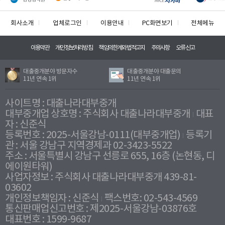
회사소개
업체로그인
이용안내
PC화면보기
전체메뉴
이용약관
개인정보처리방침
책임의한계와법적고지
주의사항
오류신고
대출중개분야 방문자수
대출중개분야 대출문의
11년 연속 1위
11년 연속 1위
사이트명 : 대출나라대부중개
대부중개업 상호명 : 주식회사 대출나라대부중개
대표
자 : 신준식
등록번호 : 2025-서울강남-0111(대부중개업)
등록기
관 : 서울 강남구 지역경제과 02-3423-5522
주소 : 서울특별시 강남구 선릉로 655, 16층 (논현동, 디
에이원타워)
사업자정보 : 주식회사 대출나라대부중개 439-81-
03602
개인정보책임자 : 신준식
팩스번호: 02-543-4569
통신판매업신고번호 : 제2025-서울강남-03876호
대표번호 : 1599-9687