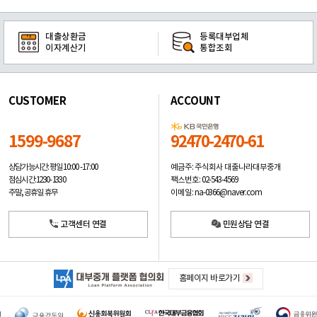
대출상환금
등록대부업체
이자계산기
통합조회
CUSTOMER
ACCOUNT
1599-9687
92470-2470-61
예금주: 주식회사 대출나라대부중개
상담가능시간: 평일
10:00 -17:00
팩스번호: 02-543-4569
점심시간: 12:30 - 13:30
이메일: na-0366@naver.com
주말, 공휴일 휴무
고객센터 연결
민원상담 연결
홈페이지 바로가기