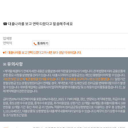
☎ 대출나라를 보고 연락드렸다고 말씀해주세요
업체명
연락처
통화하기
대출나라를 보고 연락드렸다고 하시면 보다 상담이 쉬워집니다.
※ 유의사항
계약을 체결하기 전에 자세한 내용은 상품설명서와 약관을 읽어보시기 바랍니다. 관계 법령에 따라 금융상품에
관한 중요 사항을 설명받을 권리가 있습니다. 대 출 시 귀하의 신용등급 또는 개인신용평점이 하락할 수 있습니다.
과도한 빚은 당신 에게 큰 불행을 안겨줄 수 있습니다. 중개수수료를 요구하거나 받는 것은 불법입니다.
일정 기간
분할상환금 또는 분할상환원리금이 연체될 경우, 계약만료 기한 도래전 모든 원리금을 변제해야할 의무가 발생
할 수 있습니다. 대부중개업체는 금융회사의 업무위탁을 받아 대출모집 및 소개 등의 섭외 활동을 돕습니다. 단, 실
제 계약체결의 권한은 없습니다.
금리 연20% 이내 (연체이자율 포함 20% 이내) (단, 2021. 7. 7부터 체결, 갱신, 연장되는 계 약에 한함), 취급수수료
없음, 중도상환 수수료 없음, 중개수수료 없음, 추가비용 없음. 상환기간 : 12개월 ~ 60개월 / 총 대출 비용 예시 : 100
만원을 12개월 기간 동안 최대 금 리 연20% 적용하여 원리금균등상환방법으로 이용하는 경우 총 상환금액
1,111,614원 (단, 대출상품 및 상환방법 등 대출계약 내용에 따라 달라질 수 있습니다.) 채무의 조기 상환수수료율
등 조기상환조건 없음.