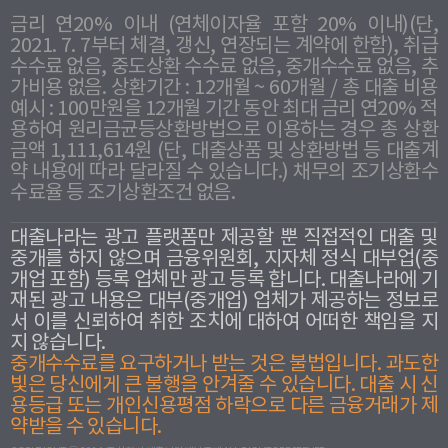
금리 연20% 이내 (연체이자율 포함 20% 이내)(단,
2021. 7. 7부터 체결, 갱신, 연장되는 계약에 한함), 취급
수수료 없음, 중도상환 수수료 없음, 중개수수료 없음, 추
가비용 없음. 상환기간 : 12개월 ~ 60개월 / 총 대출 비용
예시 : 100만원을 12개월 기간 동안 최대 금리 연20% 적
용하여 원리금균등상환방법으로 이용하는 경우 총 상환
금액 1,111,614원 (단, 대출상품 및 상환방법 등 대출계
약 내용에 따라 달라질 수 있습니다.) 채무의 조기상환수
수료율 등 조기상환조건 없음.
대출나라는 광고 플랫폼만 제공할 뿐 직접적인 대출 및
중개를 하지 않으며 금융위원회, 지자체 정식 대부업(중
개업 포함) 등록 업체만 광고 등록 합니다. 대출나라에 기
재된 광고 내용은 대부(중개업) 업체가 제공하는 정보로
서 이를 신뢰하여 취한 조치에 대하여 어떠한 책임을 지
지 않습니다.
중개수수료를 요구하거나 받는 것은 불법입니다. 과도한
빛은 당신에게 큰 불행을 안겨줄 수 있습니다. 대출 시 신
용등급 또는 개인신용평점 하락으로 다른 금융거래가 제
약받을 수 있습니다.