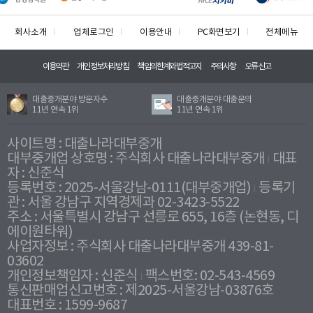
회사소개
업체로그인
이용안내
PC화면보기
전체메뉴
이용약관
개인정보처리방침
책임의한계와법적고지
주의사항
오류신고
대출중개분야 방문자수
대출중개분야 대출문의
11년 연속 1위
11년 연속 1위
사이트명 : 대출나라대부중개
대부중개업 상호명 : 주식회사 대출나라대부중개
대표
자 : 신준식
등록번호 : 2025-서울강남-0111(대부중개업)
등록기
관 : 서울 강남구 지역경제과 02-3423-5522
주소 : 서울특별시 강남구 선릉로 655, 16층 (논현동, 디
에이원타워)
사업자정보 : 주식회사 대출나라대부중개 439-81-
03602
개인정보책임자 : 신준식
팩스번호: 02-543-4569
통신판매업신고번호 : 제2025-서울강남-03876호
대표번호 : 1599-9687