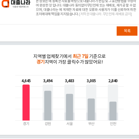
본 정보는
에 등록한 자료를 바탕으로 대출나라가 편집 및 그 표현방법을 수정하
여 완성한 것 입니다. 대출나라 동의없이무단전재 또는 재배포, 재가공 할 수 없
으며, 대출나라는
에 게재한 자료에 대한 오류와 사용자가 이를 신뢰하여 취한
조치에대해 책임을 지지않습니다.
[저작권 대출나라. 무단전재-재배포 금지]
목록
지역별 업체찾기에서
최근 7일
기준으로
경기
지역이 가장 클릭수가 많았어요!
4,645
3,494
3,483
3,005
2,840
경기
강원
서울
부산
인천