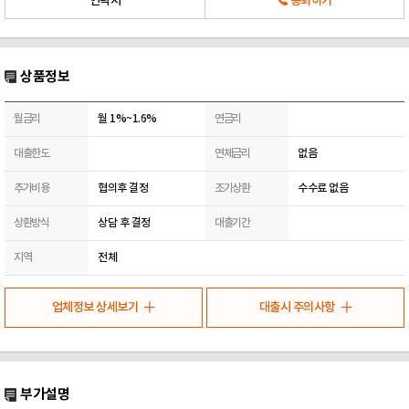
연락처
통화하기
상품정보
월금리
월 1%~1.6%
연금리
대출한도
연체금리
없음
추가비용
협의후 결정
조기상환
수수료 없음
상환방식
상담 후 결정
대출기간
지역
전체
업체정보 상세보기
대출시 주의사항
부가설명