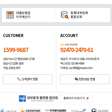
대출상환금
등록대부업체
이자계산기
통합조회
CUSTOMER
ACCOUNT
1599-9687
92470-2470-61
예금주: 주식회사 대출나라대부중개
상담가능시간: 평일
10:00 -17:00
팩스번호: 02-543-4569
점심시간: 12:30 - 13:30
이메일: na-0366@naver.com
주말, 공휴일 휴무
고객센터 연결
민원상담 연결
홈페이지 바로가기