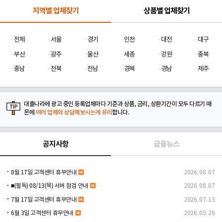
지역별 업체찾기
상품별 업체찾기
전체
서울
경기
인천
대전
대구
부산
광주
울산
세종
강원
충북
충남
전북
전남
경북
경남
제주
대출나라에 광고 중인 등록업체마다 기준과 상품, 금리, 상환기간이 모두 다르기 때
문에
여러 업체와 상담해보시는게 유리
합니다.
공지사항
금융뉴스
8월 17일 고객센터 휴무안내
2026. 08. 07
■(필독) 08/13(목) 서버 점검 안내
2026. 08. 07
7월 17일 고객센터 휴무안내
2026. 07. 13
6월 3일 고객센터 휴무안내
2026. 05. 26