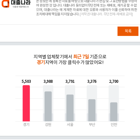
본 정보는
에 등록한 자료를 바탕으로 대출나라가 편집 및 그 표현방법을 수정하
여 완성한 것 입니다. 대출나라 동의없이무단전재 또는 재배포, 재가공 할 수 없
으며, 대출나라는
에 게재한 자료에 대한 오류와 사용자가 이를 신뢰하여 취한
조치에대해 책임을 지지않습니다.
[저작권 대출나라. 무단전재-재배포 금지]
목록
지역별 업체찾기에서
최근 7일
기준으로
경기
지역이 가장 클릭수가 많았어요!
5,503
3,988
3,791
3,376
2,700
경기
강원
서울
부산
인천