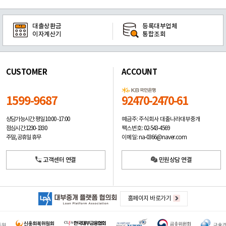
대출상환금
등록대부업체
이자계산기
통합조회
CUSTOMER
ACCOUNT
1599-9687
92470-2470-61
예금주: 주식회사 대출나라대부중개
상담가능시간: 평일
10:00 -17:00
팩스번호: 02-543-4569
점심시간: 12:30 - 13:30
이메일: na-0366@naver.com
주말, 공휴일 휴무
고객센터 연결
민원상담 연결
홈페이지 바로가기