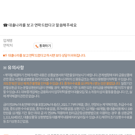
☎ 대출나라를 보고 연락드렸다고 말씀해주세요
업체명
연락처
통화하기
대출나라를 보고 연락드렸다고 하시면 보다 상담이 쉬워집니다.
※ 유의사항
계약을 체결하기 전에 자세한 내용은 상품설명서와 약관을 읽어보시기 바랍니다. 관계 법령에 따라 금융상품에
관한 중요 사항을 설명받을 권리가 있습니다. 대 출 시 귀하의 신용등급 또는 개인신용평점이 하락할 수 있습니다.
과도한 빚은 당신 에게 큰 불행을 안겨줄 수 있습니다. 중개수수료를 요구하거나 받는 것은 불법입니다.
일정 기간
분할상환금 또는 분할상환원리금이 연체될 경우, 계약만료 기한 도래전 모든 원리금을 변제해야할 의무가 발생
할 수 있습니다. 대부중개업체는 금융회사의 업무위탁을 받아 대출모집 및 소개 등의 섭외 활동을 돕습니다. 단, 실
제 계약체결의 권한은 없습니다.
금리 연20% 이내 (연체이자율 포함 20% 이내) (단, 2021. 7. 7부터 체결, 갱신, 연장되는 계 약에 한함), 취급수수료
없음, 중도상환 수수료 없음, 중개수수료 없음, 추가비용 없음. 상환기간 : 12개월 ~ 60개월 / 총 대출 비용 예시 : 100
만원을 12개월 기간 동안 최대 금 리 연20% 적용하여 원리금균등상환방법으로 이용하는 경우 총 상환금액
1,111,614원 (단, 대출상품 및 상환방법 등 대출계약 내용에 따라 달라질 수 있습니다.) 채무의 조기 상환수수료율
등 조기상환조건 없음.