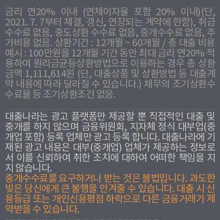
금리 연20% 이내 (연체이자율 포함 20% 이내)(단,
2021. 7. 7부터 체결, 갱신, 연장되는 계약에 한함), 취급
수수료 없음, 중도상환 수수료 없음, 중개수수료 없음, 추
가비용 없음. 상환기간 : 12개월 ~ 60개월 / 총 대출 비용
예시 : 100만원을 12개월 기간 동안 최대 금리 연20% 적
용하여 원리금균등상환방법으로 이용하는 경우 총 상환
금액 1,111,614원 (단, 대출상품 및 상환방법 등 대출계
약 내용에 따라 달라질 수 있습니다.) 채무의 조기상환수
수료율 등 조기상환조건 없음.
대출나라는 광고 플랫폼만 제공할 뿐 직접적인 대출 및
중개를 하지 않으며 금융위원회, 지자체 정식 대부업(중
개업 포함) 등록 업체만 광고 등록 합니다. 대출나라에 기
재된 광고 내용은 대부(중개업) 업체가 제공하는 정보로
서 이를 신뢰하여 취한 조치에 대하여 어떠한 책임을 지
지 않습니다.
중개수수료를 요구하거나 받는 것은 불법입니다. 과도한
빛은 당신에게 큰 불행을 안겨줄 수 있습니다. 대출 시 신
용등급 또는 개인신용평점 하락으로 다른 금융거래가 제
약받을 수 있습니다.