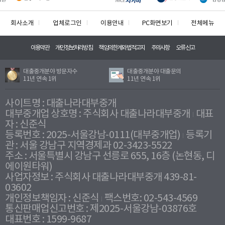
회사소개
업체로그인
이용안내
PC화면보기
전체메뉴
이용약관
개인정보처리방침
책임의한계와법적고지
주의사항
오류신고
대출중개분야 방문자수
대출중개분야 대출문의
11년 연속 1위
11년 연속 1위
사이트명 : 대출나라대부중개
대부중개업 상호명 : 주식회사 대출나라대부중개
대표
자 : 신준식
등록번호 : 2025-서울강남-0111(대부중개업)
등록기
관 : 서울 강남구 지역경제과 02-3423-5522
주소 : 서울특별시 강남구 선릉로 655, 16층 (논현동, 디
에이원타워)
사업자정보 : 주식회사 대출나라대부중개 439-81-
03602
개인정보책임자 : 신준식
팩스번호: 02-543-4569
통신판매업신고번호 : 제2025-서울강남-03876호
대표번호 : 1599-9687