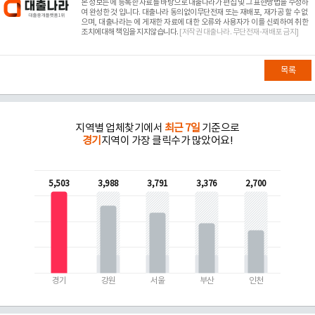
본 정보는
에 등록한 자료를 바탕으로 대출나라가 편집 및 그 표현방법을 수정하
여 완성한 것 입니다. 대출나라 동의없이무단전재 또는 재배포, 재가공 할 수 없
으며, 대출나라는
에 게재한 자료에 대한 오류와 사용자가 이를 신뢰하여 취한
조치에대해 책임을 지지않습니다.
[저작권 대출나라. 무단전재-재배포 금지]
목록
지역별 업체찾기에서
최근 7일
기준으로
경기
지역이 가장 클릭수가 많았어요!
5,503
3,988
3,791
3,376
2,700
경기
강원
서울
부산
인천