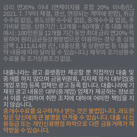
금리 연20% 이내 (연체이자율 포함 20% 이내)(단,
2021. 7. 7부터 체결, 갱신, 연장되는 계약에 한함), 취급
수수료 없음, 중도상환 수수료 없음, 중개수수료 없음, 추
가비용 없음. 상환기간 : 12개월 ~ 60개월 / 총 대출 비용
예시 : 100만원을 12개월 기간 동안 최대 금리 연20% 적
용하여 원리금균등상환방법으로 이용하는 경우 총 상환
금액 1,111,614원 (단, 대출상품 및 상환방법 등 대출계
약 내용에 따라 달라질 수 있습니다.) 채무의 조기상환수
수료율 등 조기상환조건 없음.
대출나라는 광고 플랫폼만 제공할 뿐 직접적인 대출 및
중개를 하지 않으며 금융위원회, 지자체 정식 대부업(중
개업 포함) 등록 업체만 광고 등록 합니다. 대출나라에 기
재된 광고 내용은 대부(중개업) 업체가 제공하는 정보로
서 이를 신뢰하여 취한 조치에 대하여 어떠한 책임을 지
지 않습니다.
중개수수료를 요구하거나 받는 것은 불법입니다. 과도한
빛은 당신에게 큰 불행을 안겨줄 수 있습니다. 대출 시 신
용등급 또는 개인신용평점 하락으로 다른 금융거래가 제
약받을 수 있습니다.