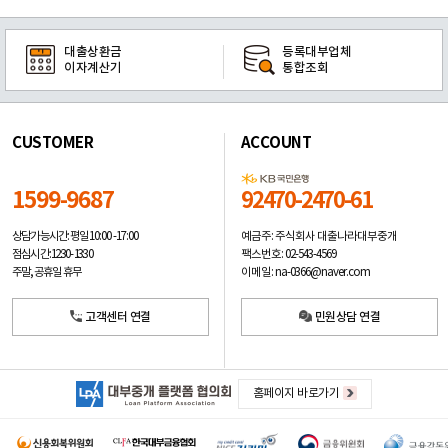
대출상환금
등록대부업체
이자계산기
통합조회
CUSTOMER
ACCOUNT
1599-9687
92470-2470-61
예금주: 주식회사 대출나라대부중개
상담가능시간: 평일
10:00 -17:00
팩스번호: 02-543-4569
점심시간: 12:30 - 13:30
이메일: na-0366@naver.com
주말, 공휴일 휴무
고객센터 연결
민원상담 연결
홈페이지 바로가기