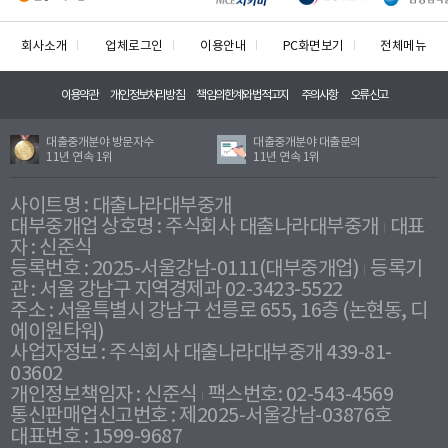
회사소개
업체로그인
이용안내
PC화면보기
전체메뉴
이용약관
개인정보처리방침
책임의한계와법적고지
주의사항
오류신고
대출중개분야 방문자수
대출중개분야 대출문의
11년 연속 1위
11년 연속 1위
사이트명 : 대출나라대부중개
대부중개업 상호명 : 주식회사 대출나라대부중개
대표
자 : 신준식
등록번호 : 2025-서울강남-0111(대부중개업)
등록기
관 : 서울 강남구 지역경제과 02-3423-5522
주소 : 서울특별시 강남구 선릉로 655, 16층 (논현동, 디
에이원타워)
사업자정보 : 주식회사 대출나라대부중개 439-81-
03602
개인정보책임자 : 신준식
팩스번호: 02-543-4569
통신판매업신고번호 : 제2025-서울강남-03876호
대표번호 : 1599-9687