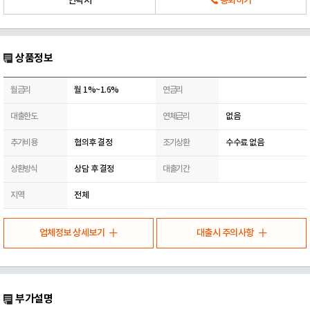
연락처
통화하기
상품정보
월금리
월 1%~1.6%
연금리
대출한도
연체금리
없음
추가비용
협의후 결정
조기상환
수수료 없음
상환방식
상담 후 결정
대출기간
지역
전체
업체정보 상세보기
대출시 주의사항
부가설명