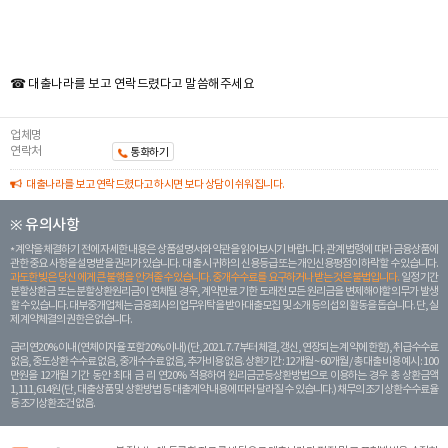
☎ 대출나라를 보고 연락드렸다고 말씀해주세요
업체명
연락처
통화하기
대출나라를 보고 연락드렸다고 하시면 보다 상담이 쉬워집니다.
※ 유의사항
계약을 체결하기 전에 자세한 내용은 상품설명서와 약관을 읽어보시기 바랍니다. 관계 법령에 따라 금융상품에
관한 중요 사항을 설명받을 권리가 있습니다. 대 출 시 귀하의 신용등급 또는 개인신용평점이 하락할 수 있습니다.
과도한 빚은 당신 에게 큰 불행을 안겨줄 수 있습니다. 중개수수료를 요구하거나 받는 것은 불법입니다.
일정 기간
분할상환금 또는 분할상환원리금이 연체될 경우, 계약만료 기한 도래전 모든 원리금을 변제해야할 의무가 발생
할 수 있습니다. 대부중개업체는 금융회사의 업무위탁을 받아 대출모집 및 소개 등의 섭외 활동을 돕습니다. 단, 실
제 계약체결의 권한은 없습니다.
금리 연20% 이내 (연체이자율 포함 20% 이내) (단, 2021. 7. 7부터 체결, 갱신, 연장되는 계 약에 한함), 취급수수료
없음, 중도상환 수수료 없음, 중개수수료 없음, 추가비용 없음. 상환기간 : 12개월 ~ 60개월 / 총 대출 비용 예시 : 100
만원을 12개월 기간 동안 최대 금 리 연20% 적용하여 원리금균등상환방법으로 이용하는 경우 총 상환금액
1,111,614원 (단, 대출상품 및 상환방법 등 대출계약 내용에 따라 달라질 수 있습니다.) 채무의 조기 상환수수료율
등 조기상환조건 없음.