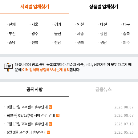
지역별 업체찾기
상품별 업체찾기
전체
서울
경기
인천
대전
대구
부산
광주
울산
세종
강원
충북
충남
전북
전남
경북
경남
제주
대출나라에 광고 중인 등록업체마다 기준과 상품, 금리, 상환기간이 모두 다르기 때
문에
여러 업체와 상담해보시는게 유리
합니다.
공지사항
금융뉴스
8월 17일 고객센터 휴무안내
2026. 08. 07
■(필독) 08/13(목) 서버 점검 안내
2026. 08. 07
7월 17일 고객센터 휴무안내
2026. 07. 13
6월 3일 고객센터 휴무안내
2026. 05. 26