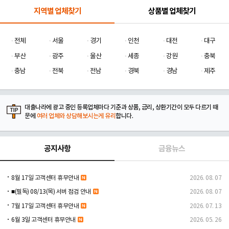
지역별 업체찾기
상품별 업체찾기
전체
서울
경기
인천
대전
대구
부산
광주
울산
세종
강원
충북
충남
전북
전남
경북
경남
제주
대출나라에 광고 중인 등록업체마다 기준과 상품, 금리, 상환기간이 모두 다르기 때
문에
여러 업체와 상담해보시는게 유리
합니다.
공지사항
금융뉴스
8월 17일 고객센터 휴무안내
2026. 08. 07
■(필독) 08/13(목) 서버 점검 안내
2026. 08. 07
7월 17일 고객센터 휴무안내
2026. 07. 13
6월 3일 고객센터 휴무안내
2026. 05. 26