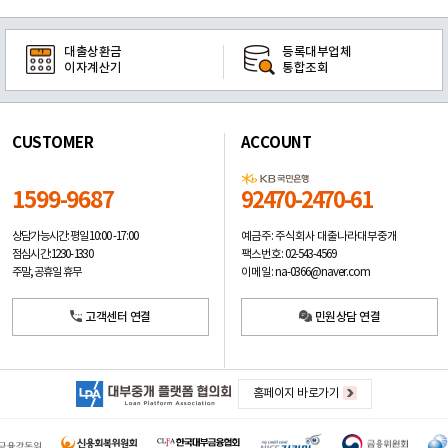
대출상환금
등록대부업체
이자계산기
통합조회
CUSTOMER
ACCOUNT
1599-9687
92470-2470-61
예금주: 주식회사 대출나라대부중개
상담가능시간: 평일
10:00 -17:00
팩스번호: 02-543-4569
점심시간: 12:30 - 13:30
이메일: na-0366@naver.com
주말, 공휴일 휴무
고객센터 연결
민원상담 연결
홈페이지 바로가기