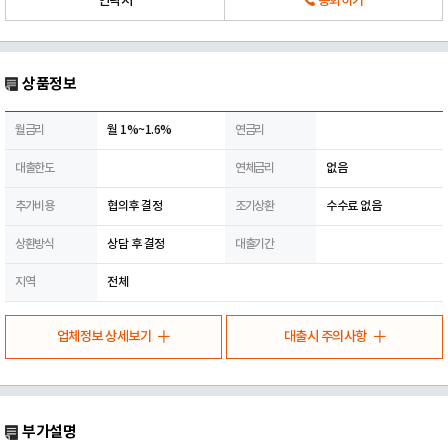
연락처
통화하기
상품정보
월금리
월 1%~1.6%
연금리
대출한도
연체금리
없음
추가비용
협의후 결정
조기상환
수수료 없음
상환방식
상담 후 결정
대출기간
지역
전체
업체정보 상세보기
대출시 주의사항
부가설명