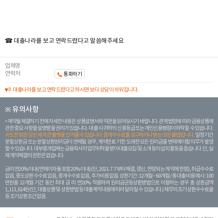
☎ 대출나라를 보고 연락드렸다고 말씀해주세요
업체명
연락처
통화하기
대출나라를 보고 연락드렸다고 하시면 보다 상담이 쉬워집니다.
※ 유의사항
계약을 체결하기 전에 자세한 내용은 상품설명서와 약관을 읽어보시기 바랍니다. 관계 법령에 따라 금융상품에
관한 중요 사항을 설명받을 권리가 있습니다. 대 출 시 귀하의 신용등급 또는 개인신용평점이 하락할 수 있습니다.
과도한 빚은 당신 에게 큰 불행을 안겨줄 수 있습니다. 중개수수료를 요구하거나 받는 것은 불법입니다.
일정 기간
분할상환금 또는 분할상환원리금이 연체될 경우, 계약만료 기한 도래전 모든 원리금을 변제해야할 의무가 발생
할 수 있습니다. 대부중개업체는 금융회사의 업무위탁을 받아 대출모집 및 소개 등의 섭외 활동을 돕습니다. 단, 실
제 계약체결의 권한은 없습니다.
금리 연20% 이내 (연체이자율 포함 20% 이내) (단, 2021. 7. 7부터 체결, 갱신, 연장되는 계 약에 한함), 취급수수료
없음, 중도상환 수수료 없음, 중개수수료 없음, 추가비용 없음. 상환기간 : 12개월 ~ 60개월 / 총 대출 비용 예시 : 100
만원을 12개월 기간 동안 최대 금 리 연20% 적용하여 원리금균등상환방법으로 이용하는 경우 총 상환금액
1,111,614원 (단, 대출상품 및 상환방법 등 대출계약 내용에 따라 달라질 수 있습니다.) 채무의 조기 상환수수료율
등 조기상환조건 없음.