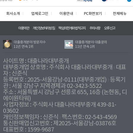
회사소개
업체로그인
이용안내
PC화면보기
전체메뉴
이용약관
개인정보처리방침
책임의한계와법적고지
주의사항
오류신고
대출중개분야 방문자수
대출중개분야 대출문의
11년 연속 1위
11년 연속 1위
사이트명 : 대출나라대부중개
대부중개업 상호명 : 주식회사 대출나라대부중개
대표
자 : 신준식
등록번호 : 2025-서울강남-0111(대부중개업)
등록기
관 : 서울 강남구 지역경제과 02-3423-5522
주소 : 서울특별시 강남구 선릉로 655, 16층 (논현동, 디
에이원타워)
사업자정보 : 주식회사 대출나라대부중개 439-81-
03602
개인정보책임자 : 신준식
팩스번호: 02-543-4569
통신판매업신고번호 : 제2025-서울강남-03876호
대표번호 : 1599-9687