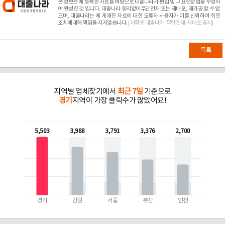
본 정보는
에 등록한 자료를 바탕으로 대출나라가 편집 및 그 표현방법을 수정하
여 완성한 것 입니다. 대출나라 동의없이무단전재 또는 재배포, 재가공 할 수 없
으며, 대출나라는
에 게재한 자료에 대한 오류와 사용자가 이를 신뢰하여 취한
조치에대해 책임을 지지않습니다.
[저작권 대출나라. 무단전재-재배포 금지]
목록
지역별 업체찾기에서
최근 7일
기준으로
경기
지역이 가장 클릭수가 많았어요!
5,503
3,988
3,791
3,376
2,700
경기
강원
서울
부산
인천