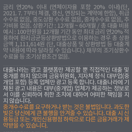
금리 연20% 이내 (연체이자율 포함 20% 이내)(단,
2021. 7. 7부터 체결, 갱신, 연장되는 계약에 한함), 취급
수수료 없음, 중도상환 수수료 없음, 중개수수료 없음, 추
가비용 없음. 상환기간 : 12개월 ~ 60개월 / 총 대출 비용
예시 : 100만원을 12개월 기간 동안 최대 금리 연20% 적
용하여 원리금균등상환방법으로 이용하는 경우 총 상환
금액 1,111,614원 (단, 대출상품 및 상환방법 등 대출계
약 내용에 따라 달라질 수 있습니다.) 채무의 조기상환수
수료율 등 조기상환조건 없음.
대출나라는 광고 플랫폼만 제공할 뿐 직접적인 대출 및
중개를 하지 않으며 금융위원회, 지자체 정식 대부업(중
개업 포함) 등록 업체만 광고 등록 합니다. 대출나라에 기
재된 광고 내용은 대부(중개업) 업체가 제공하는 정보로
서 이를 신뢰하여 취한 조치에 대하여 어떠한 책임을 지
지 않습니다.
중개수수료를 요구하거나 받는 것은 불법입니다. 과도한
빛은 당신에게 큰 불행을 안겨줄 수 있습니다. 대출 시 신
용등급 또는 개인신용평점 하락으로 다른 금융거래가 제
약받을 수 있습니다.