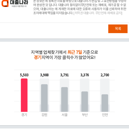
본 정보는
에 등록한 자료를 바탕으로 대출나라가 편집 및 그 표현방법을 수정하
여 완성한 것 입니다. 대출나라 동의없이무단전재 또는 재배포, 재가공 할 수 없
으며, 대출나라는
에 게재한 자료에 대한 오류와 사용자가 이를 신뢰하여 취한
조치에대해 책임을 지지않습니다.
[저작권 대출나라. 무단전재-재배포 금지]
목록
지역별 업체찾기에서
최근 7일
기준으로
경기
지역이 가장 클릭수가 많았어요!
5,503
3,988
3,791
3,376
2,700
경기
강원
서울
부산
인천