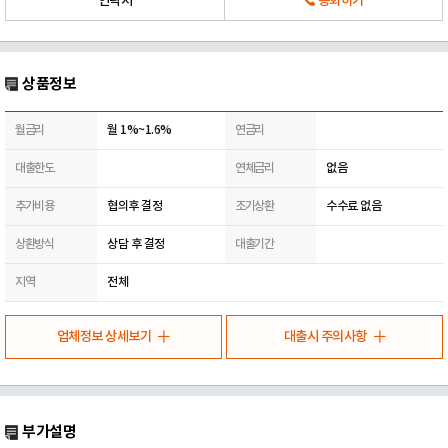
연락처
통화하기
상품정보
월금리
월 1%~1.6%
연금리
대출한도
연체금리
없음
추가비용
협의후 결정
조기상환
수수료 없음
상환방식
상담 후 결정
대출기간
지역
전체
업체정보 상세보기
대출시 주의사항
부가설명