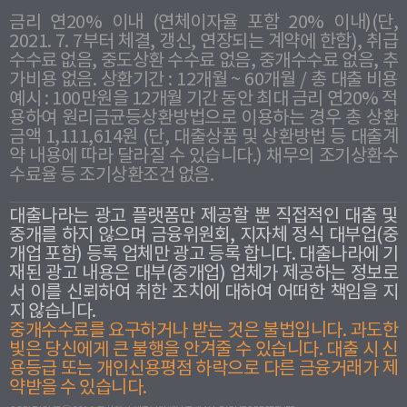
금리 연20% 이내 (연체이자율 포함 20% 이내)(단,
2021. 7. 7부터 체결, 갱신, 연장되는 계약에 한함), 취급
수수료 없음, 중도상환 수수료 없음, 중개수수료 없음, 추
가비용 없음. 상환기간 : 12개월 ~ 60개월 / 총 대출 비용
예시 : 100만원을 12개월 기간 동안 최대 금리 연20% 적
용하여 원리금균등상환방법으로 이용하는 경우 총 상환
금액 1,111,614원 (단, 대출상품 및 상환방법 등 대출계
약 내용에 따라 달라질 수 있습니다.) 채무의 조기상환수
수료율 등 조기상환조건 없음.
대출나라는 광고 플랫폼만 제공할 뿐 직접적인 대출 및
중개를 하지 않으며 금융위원회, 지자체 정식 대부업(중
개업 포함) 등록 업체만 광고 등록 합니다. 대출나라에 기
재된 광고 내용은 대부(중개업) 업체가 제공하는 정보로
서 이를 신뢰하여 취한 조치에 대하여 어떠한 책임을 지
지 않습니다.
중개수수료를 요구하거나 받는 것은 불법입니다. 과도한
빛은 당신에게 큰 불행을 안겨줄 수 있습니다. 대출 시 신
용등급 또는 개인신용평점 하락으로 다른 금융거래가 제
약받을 수 있습니다.