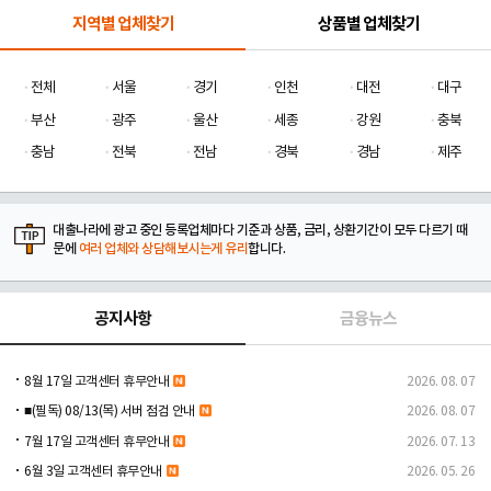
지역별 업체찾기
상품별 업체찾기
전체
서울
경기
인천
대전
대구
부산
광주
울산
세종
강원
충북
충남
전북
전남
경북
경남
제주
대출나라에 광고 중인 등록업체마다 기준과 상품, 금리, 상환기간이 모두 다르기 때
문에
여러 업체와 상담해보시는게 유리
합니다.
공지사항
금융뉴스
8월 17일 고객센터 휴무안내
2026. 08. 07
■(필독) 08/13(목) 서버 점검 안내
2026. 08. 07
7월 17일 고객센터 휴무안내
2026. 07. 13
6월 3일 고객센터 휴무안내
2026. 05. 26