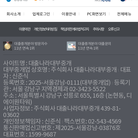
회사소개
업체로그인
이용안내
PC화면보기
전체메뉴
이용약관
개인정보처리방침
책임의한계와법적고지
주의사항
오류신고
대출중개분야 방문자수
대출중개분야 대출문의
11년 연속 1위
11년 연속 1위
사이트명 : 대출나라대부중개
대부중개업 상호명 : 주식회사 대출나라대부중개
대표
자 : 신준식
등록번호 : 2025-서울강남-0111(대부중개업)
등록기
관 : 서울 강남구 지역경제과 02-3423-5522
주소 : 서울특별시 강남구 선릉로 655, 16층 (논현동, 디
에이원타워)
사업자정보 : 주식회사 대출나라대부중개 439-81-
03602
개인정보책임자 : 신준식
팩스번호: 02-543-4569
통신판매업신고번호 : 제2025-서울강남-03876호
대표번호 : 1599-9687