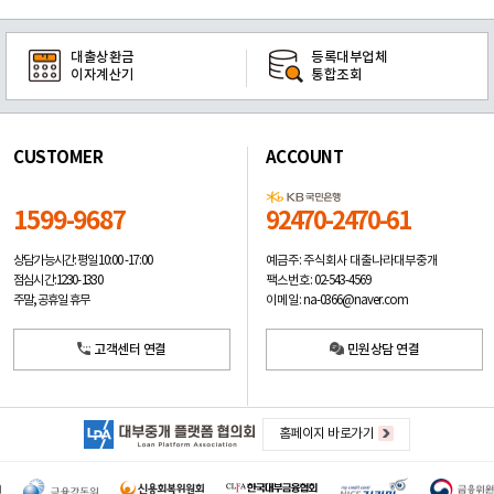
대출상환금
등록대부업체
이자계산기
통합조회
CUSTOMER
ACCOUNT
1599-9687
92470-2470-61
예금주: 주식회사 대출나라대부중개
상담가능시간: 평일
10:00 -17:00
팩스번호: 02-543-4569
점심시간: 12:30 - 13:30
이메일: na-0366@naver.com
주말, 공휴일 휴무
고객센터 연결
민원상담 연결
홈페이지 바로가기