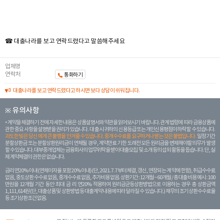
☎ 대출나라를 보고 연락드렸다고 말씀해주세요
업체명
연락처
통화하기
대출나라를 보고 연락드렸다고 하시면 보다 상담이 쉬워집니다.
※ 유의사항
계약을 체결하기 전에 자세한 내용은 상품설명서와 약관을 읽어보시기 바랍니다. 관계 법령에 따라 금융상품에
관한 중요 사항을 설명받을 권리가 있습니다. 대 출 시 귀하의 신용등급 또는 개인신용평점이 하락할 수 있습니다.
과도한 빚은 당신 에게 큰 불행을 안겨줄 수 있습니다. 중개수수료를 요구하거나 받는 것은 불법입니다.
일정 기간
분할상환금 또는 분할상환원리금이 연체될 경우, 계약만료 기한 도래전 모든 원리금을 변제해야할 의무가 발생
할 수 있습니다. 대부중개업체는 금융회사의 업무위탁을 받아 대출모집 및 소개 등의 섭외 활동을 돕습니다. 단, 실
제 계약체결의 권한은 없습니다.
금리 연20% 이내 (연체이자율 포함 20% 이내) (단, 2021. 7. 7부터 체결, 갱신, 연장되는 계 약에 한함), 취급수수료
없음, 중도상환 수수료 없음, 중개수수료 없음, 추가비용 없음. 상환기간 : 12개월 ~ 60개월 / 총 대출 비용 예시 : 100
만원을 12개월 기간 동안 최대 금 리 연20% 적용하여 원리금균등상환방법으로 이용하는 경우 총 상환금액
1,111,614원 (단, 대출상품 및 상환방법 등 대출계약 내용에 따라 달라질 수 있습니다.) 채무의 조기 상환수수료율
등 조기상환조건 없음.