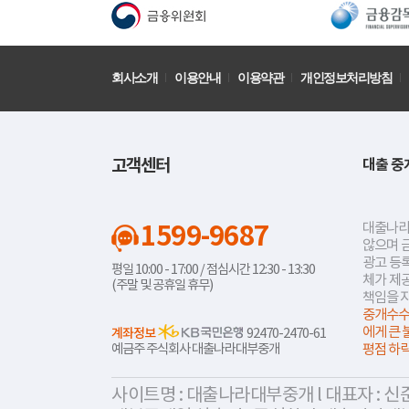
회사소개
이용안내
이용약관
개인정보처리방침
고객센터
대출 중
1599-9687
대출나라
않으며 
광고 등록
평일 10:00 - 17:00 / 점심시간 12:30 - 13:30
체가 제
(주말 및 공휴일 휴무)
책임을 
중개수수
에게 큰 
계좌정보
92470-2470-61
예금주 주식회사 대출나라대부중개
평점 하
사이트명 : 대출나라대부중개 l 대표자 : 신준식