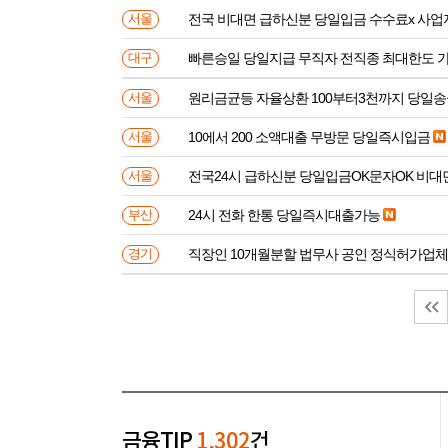
전국 비대면 급하신분 
서울
빠른승일 당일지급 무직자 전직종 최대한도 
대구
원리금균등 자율상환 100부터3천까지 당일
서울
10에서 200 소액대출 무방문 당일즉시입금
서울
전국24시 급하신분 당일입금OK문자OK 비대
서울
24시 전화 한통 당일즉시대출가능
부산
직장인 10개월분할 법무사 공인 정식허가업체
경기
금융TIP
1,302
건