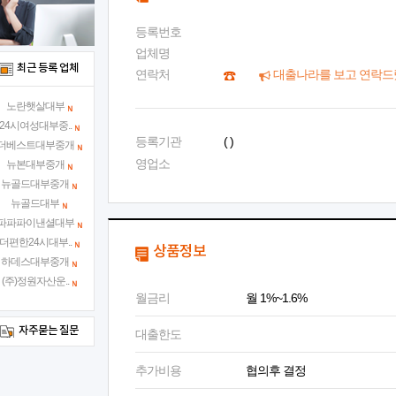
등록번호
업체명
최근 등록 업체
연락처
대출나라를 보고 연락드
노란햇살대부
24시여성대부중..
등록기관
( )
더베스트대부중개
영업소
뉴본대부중개
뉴골드대부중개
뉴골드대부
파파파이낸셜대부
더편한24시대부..
상품정보
하데스대부중개
(주)정원자산운..
월금리
월 1%~1.6%
자주묻는 질문
대출한도
추가비용
협의후 결정