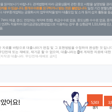
을 읽어보시기 바랍니다. 관계법령에 따라 금융상품에 관한 중요 사항을 설명받을 권리
안겨줄 수 있습니다. 중개수수료를 요구하거나 받는 것은 불법입니다.
일정 기간 분할상환
. 대부중개업체는 금융회사의 업무위탁을 받아 대출모집 및 소개 등의 섭외 활동을 돕습
. 7. 7부터 체결, 갱신, 연장되는 계약에 한함), 취급수수료 없음, 중도상환 수수료 없음, 중개
금리 연20% 적용하여 원리금균등상환방법으로 이용하는 경우 총 상환금액 1,111,614원 
음.
한 자료를 바탕으로 대출나라가 편집 및 그 표현방법을 수정하여 완성한 것 입니다
단전재 또는 재배포, 재가공 할 수 없으며, 대출나라는
[]
에 게재한 자료에 대한
[저작권 대출나라. 무단전재-재배포 금지]
많았어요!
5,503
3,
경기
강