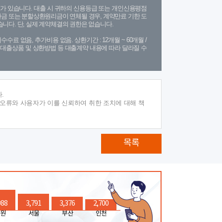
가 있습니다. 대출 시 귀하의 신용등급 또는 개인신용평점
금 또는 분할상환원리금이 연체될 경우, 계약만료 기한 도
니다. 단, 실제 계약체결의 권한은 없습니다.
수수료 없음, 추가비용 없음. 상환기간 : 12개월 ~ 60개월 /
(단, 대출상품 및 상환방법 등 대출계약 내용에 따라 달라질 수
.
 오류와 사용자가 이를 신뢰하여 취한 조치에 대해 책
목록
988
3,791
3,376
2,700
원
서울
부산
인천