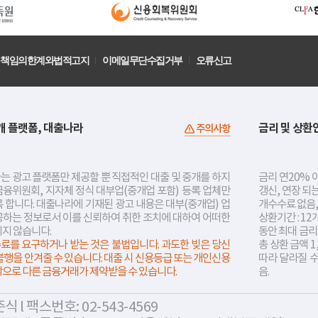
책임의한계와법적고지
이메일무단수집거부
오류신고
개 플랫폼, 대출나라
금리 및 상환
주의사항
는 광고 플랫폼만 제공할 뿐 직접적인 대출 및 중개를 하지
금리 연20% 이
금융위원회, 지자체 정식 대부업(중개업 포함) 등록 업체만
갱신, 연장 되
 합니다. 대출나라에 기재된 광고 내용은 대부(중개업) 업
개수수료 없음,
공하는 정보로서 이를 신뢰하여 취한 조치에 대하여 어떠한
상환기간 : 12
지지 않습니다.
동안 최대 금
료를 요구하거나 받는 것은 불법입니다. 과도한 빚은 당신
총 상환 금액 1
불행을 안겨줄 수 있습니다. 대출 시 신용등급 또는 개인신용
따라 달라질 
락으로 다른 금융거래가 제약받을 수 있습니다.
음.
 l 팩스번호: 02-543-4569