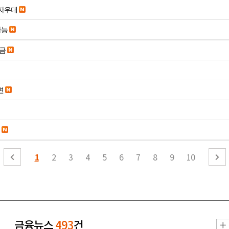
당일입금 수수료x 사업자우대
가능
송금
면
1
2
3
4
5
6
7
8
9
10
금융뉴스
493
건