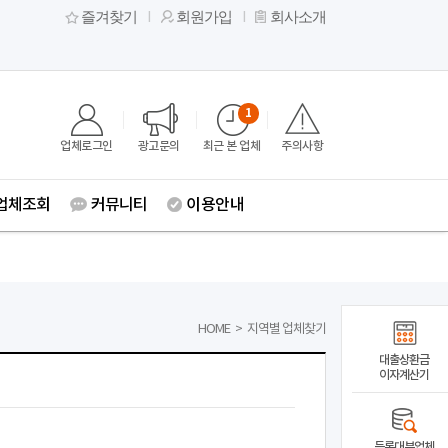
즐겨찾기
회원가입
회사소개
1
업체로그인
광고문의
최근 본 업체
주의사항
업체조회
커뮤니티
이용안내
HOME
>
지역별 업체찾기
대출상환금
이자계산기
등록대부업체