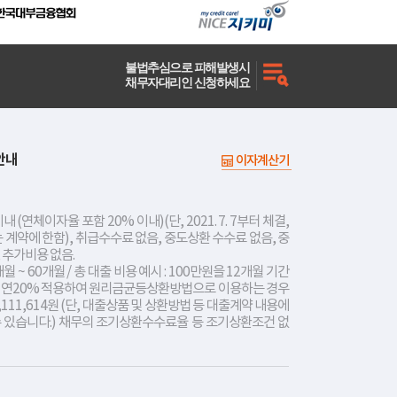
불법추심으로 피해발생시
채무자대리인 신청하세요
안내
이자계산기
내 (연체이자율 포함 20% 이내)(단, 2021. 7. 7부터 체결,
는 계약에 한함), 취급수수료 없음, 중도상환 수수료 없음, 중
 추가비용 없음.
개월 ~ 60개월 / 총 대출 비용 예시 : 100만원을 12개월 기간
리 연20% 적용하여 원리금균등상환방법으로 이용하는 경우
,111,614원 (단, 대출상품 및 상환방법 등 대출계약 내용에
수 있습니다.) 채무의 조기상환수수료율 등 조기상환조건 없