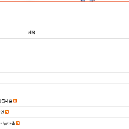
제목
긴급대출
승인
시긴급대출