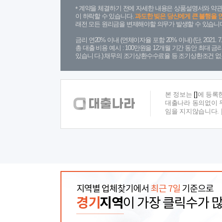
계약을 체결하기 전에 자세한 내용은 상품설명서와 약관
이 하락할 수 있습니다.
과도한 빚은 당신에게 큰 불행을 
래전 모든 원리금을 변제해야할 의무가 발생할 수 있습니다
금리 연20% 이내 (연체이자율 포함 20% 이내) (단, 2021
총 대출 비용 예시 : 100만원을 12개월 기간 동안 최대 
있습니 다.) 채무의 조기상환수수료율 등 조기상환조건 없
본 정보는
[]
에 등록
대출나라 동의없이 무
임을 지지않습니다.
지역별 업체찾기에서
최근 7일
기준으로
경기
지역
이 가장 클릭수가 