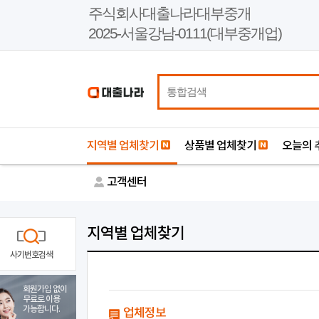
본
주식회사대출나라대부중개
문
2025-서울강남-0111(대부중개업)
바
로
가
기
지역별 업체찾기
상품별 업체찾기
오늘의 
고객센터
지역별 업체찾기
사기번호검색
회원가입 없이
무료로 이용
가능합니다.
업체정보