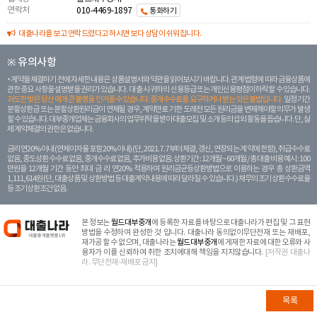
연락처
010-4469-1897
통화하기
대출나라를 보고 연락드렸다고 하시면 보다 상담이 쉬워집니다.
※ 유의사항
계약을 체결하기 전에 자세한 내용은 상품설명서와 약관을 읽어보시기 바랍니다. 관계 법령에 따라 금융상품에
관한 중요 사항을 설명받을 권리가 있습니다. 대 출 시 귀하의 신용등급 또는 개인신용평점이 하락할 수 있습니다.
과도한 빚은 당신 에게 큰 불행을 안겨줄 수 있습니다. 중개수수료를 요구하거나 받는 것은 불법입니다.
일정 기간
분할상환금 또는 분할상환원리금이 연체될 경우, 계약만료 기한 도래전 모든 원리금을 변제해야할 의무가 발생
할 수 있습니다. 대부중개업체는 금융회사의 업무위탁을 받아 대출모집 및 소개 등의 섭외 활동을 돕습니다. 단, 실
제 계약체결의 권한은 없습니다.
금리 연20% 이내 (연체이자율 포함 20% 이내) (단, 2021. 7. 7부터 체결, 갱신, 연장되는 계 약에 한함), 취급수수료
없음, 중도상환 수수료 없음, 중개수수료 없음, 추가비용 없음. 상환기간 : 12개월 ~ 60개월 / 총 대출 비용 예시 : 100
만원을 12개월 기간 동안 최대 금 리 연20% 적용하여 원리금균등상환방법으로 이용하는 경우 총 상환금액
1,111,614원 (단, 대출상품 및 상환방법 등 대출계약 내용에 따라 달라질 수 있습니다.) 채무의 조기 상환수수료율
등 조기상환조건 없음.
본 정보는
월드대부중개
에 등록한 자료를 바탕으로 대출나라가 편집 및 그 표현
방법을 수정하여 완성한 것 입니다. 대출나라 동의없이무단전재 또는 재배포,
재가공 할 수 없으며, 대출나라는
월드대부중개
에 게재한 자료에 대한 오류와 사
용자가 이를 신뢰하여 취한 조치에대해 책임을 지지않습니다.
[저작권 대출나
라. 무단전재-재배포 금지]
목록