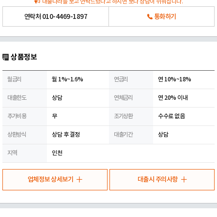
대출나라를 보고 연락드렸다고 하시면 보다 상담이 쉬워집니다.
연락처
010-4469-1897
통화하기
상품정보
월금리
월 1%~1.6%
연금리
연 10%~18%
대출한도
상담
연체금리
연 20% 이내
추가비용
무
조기상환
수수료 없음
상환방식
상담 후 결정
대출기간
상담
지역
인천
업체정보 상세보기
대출시 주의사항