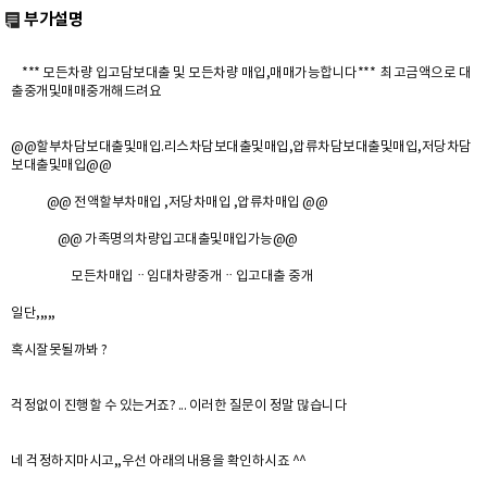
부가설명
*** 모든차량 입고담보대출 및 모든차량 매입,매매가능합니다*** 최고금액으로 대
출중개및매매중개해드려요
@@할부차담보대출및매입.리스차담보대출및매입,압류차담보대출및매입,저당차담
보대출및매입@@
@@ 전액할부차매입 ,저당차매입 ,압류차매입 @@
@@ 가족명의차량입고대출및매입가능@@
모든차매입ᆢ임대차량중개ᆢ입고대출 중개
일단,,,,,
혹시잘못될까봐 ?
걱정없이 진행할 수 있는거죠? ... 이러한 질문이 정말 많습니다
네 걱정하지마시고,,우선 아래의내용을 확인하시죠 ^^