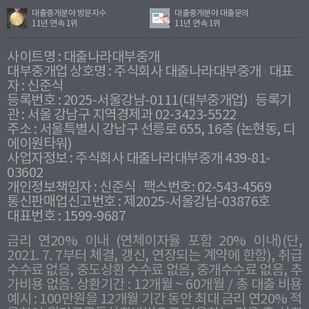
대출중개분야 방문자수
대출중개분야 대출문의
11년 연속 1위
11년 연속 1위
사이트명 : 대출나라대부중개
대부중개업 상호명 : 주식회사 대출나라대부중개
대표
자 : 신준식
등록번호 : 2025-서울강남-0111(대부중개업)
등록기
관 : 서울 강남구 지역경제과 02-3423-5522
주소 : 서울특별시 강남구 선릉로 655, 16층 (논현동, 디
에이원타워)
사업자정보 : 주식회사 대출나라대부중개 439-81-
03602
개인정보책임자 : 신준식
팩스번호: 02-543-4569
통신판매업신고번호 : 제2025-서울강남-03876호
대표번호 : 1599-9687
금리 연20% 이내 (연체이자율 포함 20% 이내)(단,
2021. 7. 7부터 체결, 갱신, 연장되는 계약에 한함), 취급
수수료 없음, 중도상환 수수료 없음, 중개수수료 없음, 추
가비용 없음. 상환기간 : 12개월 ~ 60개월 / 총 대출 비용
예시 : 100만원을 12개월 기간 동안 최대 금리 연20% 적