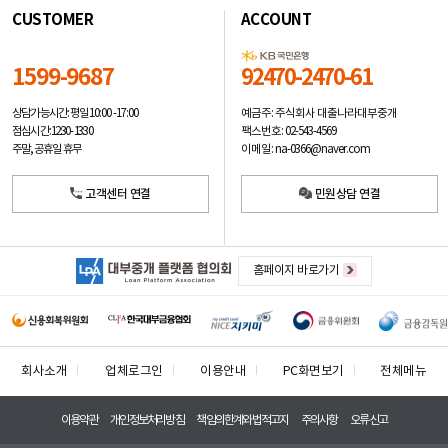
CUSTOMER
ACCOUNT
1599-9687
92470-2470-61
예금주: 주식회사 대출나라대부중개
상담가능시간: 평일
10:00 -17:00
팩스번호: 02-543-4569
점심시간: 12:30 - 13:30
이메일: na-0366@naver.com
주말, 공휴일 휴무
고객센터 연결
민원상담 연결
홈페이지 바로가기
회사소개
업체로그인
이용안내
PC화면보기
전체메뉴
이용약관
개인정보처리방침
책임의한계와법적고지
주의사항
오류신고