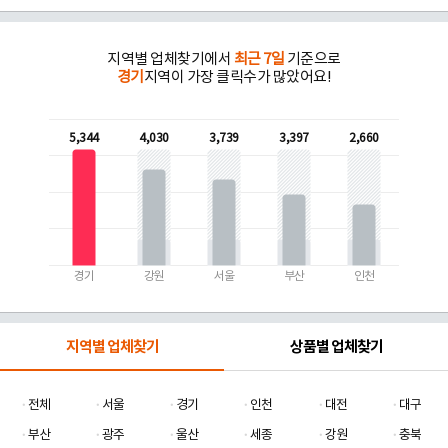
지역별 업체찾기에서
최근 7일
기준으로
경기
지역이 가장 클릭수가 많았어요!
5,344
4,030
3,739
3,397
2,660
경기
강원
서울
부산
인천
지역별 업체찾기
상품별 업체찾기
전체
서울
경기
인천
대전
대구
부산
광주
울산
세종
강원
충북