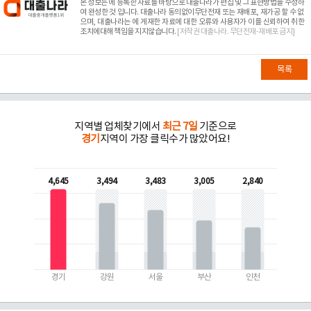
본 정보는
에 등록한 자료를 바탕으로 대출나라가 편집 및 그 표현방법을 수정하
여 완성한 것 입니다. 대출나라 동의없이무단전재 또는 재배포, 재가공 할 수 없
으며, 대출나라는
에 게재한 자료에 대한 오류와 사용자가 이를 신뢰하여 취한
조치에대해 책임을 지지않습니다.
[저작권 대출나라. 무단전재-재배포 금지]
목록
지역별 업체찾기에서
최근 7일
기준으로
경기
지역이 가장 클릭수가 많았어요!
4,645
3,494
3,483
3,005
2,840
경기
강원
서울
부산
인천