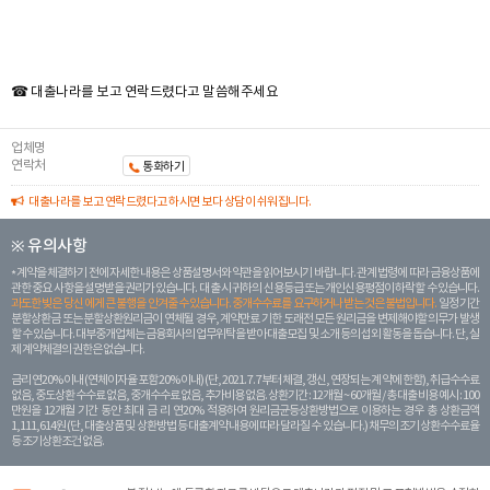
☎ 대출나라를 보고 연락드렸다고 말씀해주세요
업체명
연락처
통화하기
대출나라를 보고 연락드렸다고 하시면 보다 상담이 쉬워집니다.
※ 유의사항
계약을 체결하기 전에 자세한 내용은 상품설명서와 약관을 읽어보시기 바랍니다. 관계 법령에 따라 금융상품에
관한 중요 사항을 설명받을 권리가 있습니다. 대 출 시 귀하의 신용등급 또는 개인신용평점이 하락할 수 있습니다.
과도한 빚은 당신 에게 큰 불행을 안겨줄 수 있습니다. 중개수수료를 요구하거나 받는 것은 불법입니다.
일정 기간
분할상환금 또는 분할상환원리금이 연체될 경우, 계약만료 기한 도래전 모든 원리금을 변제해야할 의무가 발생
할 수 있습니다. 대부중개업체는 금융회사의 업무위탁을 받아 대출모집 및 소개 등의 섭외 활동을 돕습니다. 단, 실
제 계약체결의 권한은 없습니다.
금리 연20% 이내 (연체이자율 포함 20% 이내) (단, 2021. 7. 7부터 체결, 갱신, 연장되는 계 약에 한함), 취급수수료
없음, 중도상환 수수료 없음, 중개수수료 없음, 추가비용 없음. 상환기간 : 12개월 ~ 60개월 / 총 대출 비용 예시 : 100
만원을 12개월 기간 동안 최대 금 리 연20% 적용하여 원리금균등상환방법으로 이용하는 경우 총 상환금액
1,111,614원 (단, 대출상품 및 상환방법 등 대출계약 내용에 따라 달라질 수 있습니다.) 채무의 조기 상환수수료율
등 조기상환조건 없음.