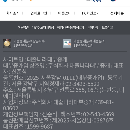
회사소개
업체로그인
이용안내
PC화면보기
전체메뉴
이용약관
개인정보처리방침
책임의한계와법적고지
주의사항
오류신고
대출중개분야 방문자수
대출중개분야 대출문의
11년 연속 1위
11년 연속 1위
사이트명 : 대출나라대부중개
대부중개업 상호명 : 주식회사 대출나라대부중개
대표
자 : 신준식
등록번호 : 2025-서울강남-0111(대부중개업)
등록기
관 : 서울 강남구 지역경제과 02-3423-5522
주소 : 서울특별시 강남구 선릉로 655, 16층 (논현동, 디
에이원타워)
사업자정보 : 주식회사 대출나라대부중개 439-81-
03602
개인정보책임자 : 신준식
팩스번호: 02-543-4569
통신판매업신고번호 : 제2025-서울강남-03876호
대표번호 : 1599-9687