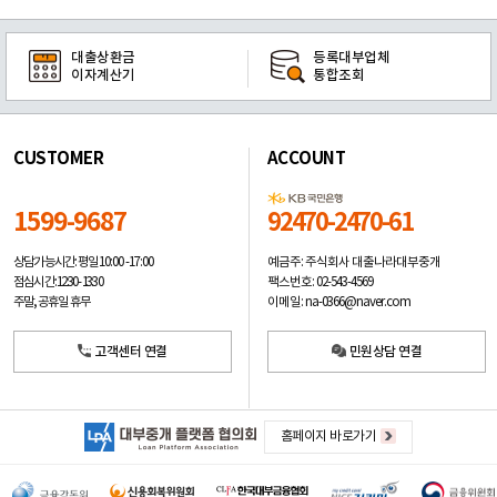
대출상환금
등록대부업체
이자계산기
통합조회
CUSTOMER
ACCOUNT
1599-9687
92470-2470-61
예금주: 주식회사 대출나라대부중개
상담가능시간: 평일
10:00 -17:00
팩스번호: 02-543-4569
점심시간: 12:30 - 13:30
이메일: na-0366@naver.com
주말, 공휴일 휴무
고객센터 연결
민원상담 연결
홈페이지 바로가기