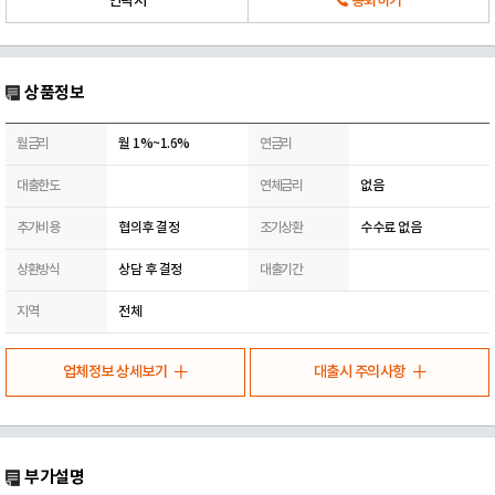
연락처
통화하기
상품정보
월금리
월 1%~1.6%
연금리
대출한도
연체금리
없음
추가비용
협의후 결정
조기상환
수수료 없음
상환방식
상담 후 결정
대출기간
지역
전체
업체정보 상세보기
대출시 주의사항
부가설명