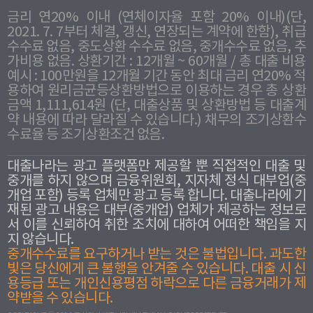
금리 연20% 이내 (연체이자율 포함 20% 이내)(단,
2021. 7. 7부터 체결, 갱신, 연장되는 계약에 한함), 취급
수수료 없음, 중도상환 수수료 없음, 중개수수료 없음, 추
가비용 없음. 상환기간 : 12개월 ~ 60개월 / 총 대출 비용
예시 : 100만원을 12개월 기간 동안 최대 금리 연20% 적
용하여 원리금균등상환방법으로 이용하는 경우 총 상환
금액 1,111,614원 (단, 대출상품 및 상환방법 등 대출계
약 내용에 따라 달라질 수 있습니다.) 채무의 조기상환수
수료율 등 조기상환조건 없음.
대출나라는 광고 플랫폼만 제공할 뿐 직접적인 대출 및
중개를 하지 않으며 금융위원회, 지자체 정식 대부업(중
개업 포함) 등록 업체만 광고 등록 합니다. 대출나라에 기
재된 광고 내용은 대부(중개업) 업체가 제공하는 정보로
서 이를 신뢰하여 취한 조치에 대하여 어떠한 책임을 지
지 않습니다.
중개수수료를 요구하거나 받는 것은 불법입니다. 과도한
빛은 당신에게 큰 불행을 안겨줄 수 있습니다. 대출 시 신
용등급 또는 개인신용평점 하락으로 다른 금융거래가 제
약받을 수 있습니다.