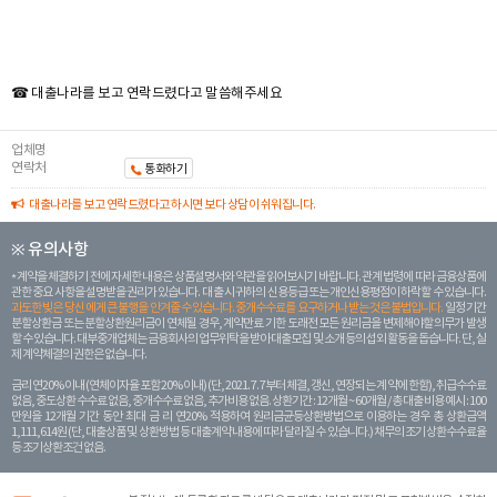
☎ 대출나라를 보고 연락드렸다고 말씀해주세요
업체명
연락처
통화하기
대출나라를 보고 연락드렸다고 하시면 보다 상담이 쉬워집니다.
※ 유의사항
계약을 체결하기 전에 자세한 내용은 상품설명서와 약관을 읽어보시기 바랍니다. 관계 법령에 따라 금융상품에
관한 중요 사항을 설명받을 권리가 있습니다. 대 출 시 귀하의 신용등급 또는 개인신용평점이 하락할 수 있습니다.
과도한 빚은 당신 에게 큰 불행을 안겨줄 수 있습니다. 중개수수료를 요구하거나 받는 것은 불법입니다.
일정 기간
분할상환금 또는 분할상환원리금이 연체될 경우, 계약만료 기한 도래전 모든 원리금을 변제해야할 의무가 발생
할 수 있습니다. 대부중개업체는 금융회사의 업무위탁을 받아 대출모집 및 소개 등의 섭외 활동을 돕습니다. 단, 실
제 계약체결의 권한은 없습니다.
금리 연20% 이내 (연체이자율 포함 20% 이내) (단, 2021. 7. 7부터 체결, 갱신, 연장되는 계 약에 한함), 취급수수료
없음, 중도상환 수수료 없음, 중개수수료 없음, 추가비용 없음. 상환기간 : 12개월 ~ 60개월 / 총 대출 비용 예시 : 100
만원을 12개월 기간 동안 최대 금 리 연20% 적용하여 원리금균등상환방법으로 이용하는 경우 총 상환금액
1,111,614원 (단, 대출상품 및 상환방법 등 대출계약 내용에 따라 달라질 수 있습니다.) 채무의 조기 상환수수료율
등 조기상환조건 없음.