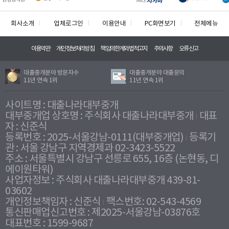
회사소개
업체로그인
이용안내
PC화면보기
전체메뉴
이용약관
개인정보처리방침
책임의한계와법적고지
주의사항
오류신고
대출중개분야 방문자수
대출중개분야 대출문의
11년 연속 1위
11년 연속 1위
사이트명 : 대출나라대부중개
대부중개업 상호명 : 주식회사 대출나라대부중개
대표
자 : 신준식
등록번호 : 2025-서울강남-0111(대부중개업)
등록기
관 : 서울 강남구 지역경제과 02-3423-5522
주소 : 서울특별시 강남구 선릉로 655, 16층 (논현동, 디
에이원타워)
사업자정보 : 주식회사 대출나라대부중개 439-81-
03602
개인정보책임자 : 신준식
팩스번호: 02-543-4569
통신판매업신고번호 : 제2025-서울강남-03876호
대표번호 : 1599-9687