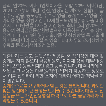
금리 연20% 이내 (연체이자율 포함 20% 이내)(단,
2021. 7. 7부터 체결, 갱신, 연장되는 계약에 한함), 취급
수수료 없음, 중도상환 수수료 없음, 중개수수료 없음, 추
가비용 없음. 상환기간 : 12개월 ~ 60개월 / 총 대출 비용
예시 : 100만원을 12개월 기간 동안 최대 금리 연20% 적
용하여 원리금균등상환방법으로 이용하는 경우 총 상환
금액 1,111,614원 (단, 대출상품 및 상환방법 등 대출계
약 내용에 따라 달라질 수 있습니다.) 채무의 조기상환수
수료율 등 조기상환조건 없음.
대출나라는 광고 플랫폼만 제공할 뿐 직접적인 대출 및
중개를 하지 않으며 금융위원회, 지자체 정식 대부업(중
개업 포함) 등록 업체만 광고 등록 합니다. 대출나라에 기
재된 광고 내용은 대부(중개업) 업체가 제공하는 정보로
서 이를 신뢰하여 취한 조치에 대하여 어떠한 책임을 지
지 않습니다.
중개수수료를 요구하거나 받는 것은 불법입니다. 과도한
빛은 당신에게 큰 불행을 안겨줄 수 있습니다. 대출 시 신
용등급 또는 개인신용평점 하락으로 다른 금융거래가 제
약받을 수 있습니다.