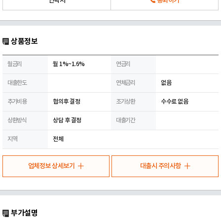
연락처
통화하기
상품정보
월금리
월 1%~1.6%
연금리
대출한도
연체금리
없음
추가비용
협의후 결정
조기상환
수수료 없음
상환방식
상담 후 결정
대출기간
지역
전체
업체정보 상세보기
대출시 주의사항
부가설명