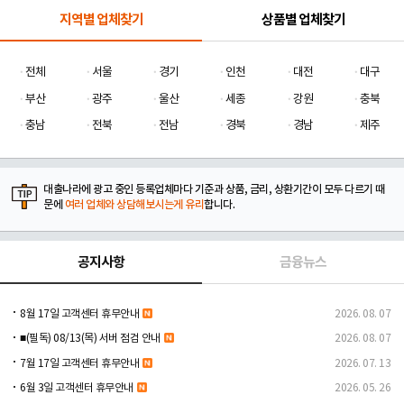
지역별 업체찾기
상품별 업체찾기
전체
서울
경기
인천
대전
대구
부산
광주
울산
세종
강원
충북
충남
전북
전남
경북
경남
제주
대출나라에 광고 중인 등록업체마다 기준과 상품, 금리, 상환기간이 모두 다르기 때
문에
여러 업체와 상담해보시는게 유리
합니다.
공지사항
금융뉴스
8월 17일 고객센터 휴무안내
2026. 08. 07
■(필독) 08/13(목) 서버 점검 안내
2026. 08. 07
7월 17일 고객센터 휴무안내
2026. 07. 13
6월 3일 고객센터 휴무안내
2026. 05. 26