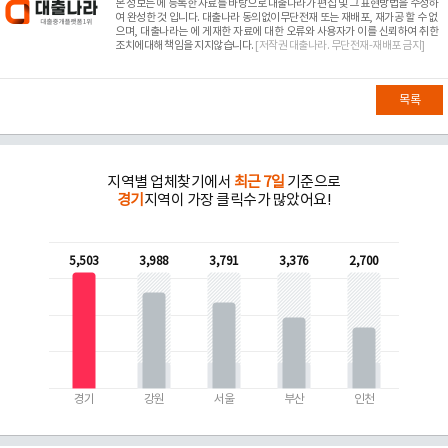
본 정보는
에 등록한 자료를 바탕으로 대출나라가 편집 및 그 표현방법을 수정하
여 완성한 것 입니다. 대출나라 동의없이무단전재 또는 재배포, 재가공 할 수 없
으며, 대출나라는
에 게재한 자료에 대한 오류와 사용자가 이를 신뢰하여 취한
조치에대해 책임을 지지않습니다.
[저작권 대출나라. 무단전재-재배포 금지]
목록
지역별 업체찾기에서
최근 7일
기준으로
경기
지역이 가장 클릭수가 많았어요!
5,503
3,988
3,791
3,376
2,700
경기
강원
서울
부산
인천