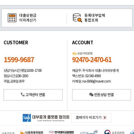
대출상환금
등록대부업체
이자계산기
통합조회
CUSTOMER
ACCOUNT
1599-9687
92470-2470-61
예금주: 주식회사 대출나라대부중개
상담가능시간: 평일
10:00 -17:00
팩스번호: 02-543-4569
점심시간: 12:30 - 13:30
이메일: na-0366@naver.com
주말, 공휴일 휴무
고객센터 연결
민원상담 연결
홈페이지 바로가기