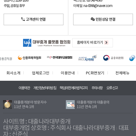
팩스번호: 02-543-4569
점심시간: 12:30 - 13:30
이메일: na-0366@naver.com
주말, 공휴일 휴무
고객센터 연결
민원상담 연결
홈페이지 바로가기
회사소개
업체로그인
이용안내
PC화면보기
전체메뉴
이용약관
개인정보처리방침
책임의한계와법적고지
주의사항
오류신고
대출중개분야 방문자수
대출중개분야 대출문의
11년 연속 1위
11년 연속 1위
사이트명 : 대출나라대부중개
대부중개업 상호명 : 주식회사 대출나라대부중개
대표
자 : 신준식