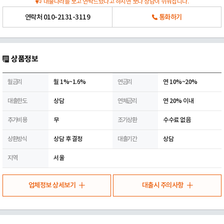
대출나라를 보고 연락드렸다고 하시면 보다 상담이 쉬워집니다.
연락처
010-2131-3119
통화하기
상품정보
월금리
월 1%~1.6%
연금리
연 10%~20%
대출한도
상담
연체금리
연 20% 이내
추가비용
무
조기상환
수수료 없음
상환방식
상담 후 결정
대출기간
상담
지역
서울
업체정보 상세보기
대출시 주의사항