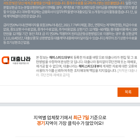
과도한 빚은 당신 에게 큰 불행을 안겨줄 수 있습니다. 중개수수료를 요구하거나 받는 것은 불법입니다.
일정 기간
분할상환금 또는 분할상환원리금이 연체될 경우, 계약만료 기한 도래전 모든 원리금을 변제해야할 의무가 발생
할 수 있습니다. 대부중개업체는 금융회사의 업무위탁을 받아 대출모집 및 소개 등의 섭외 활동을 돕습니다. 단, 실
제 계약체결의 권한은 없습니다.
금리 연20% 이내 (연체이자율 포함 20% 이내) (단, 2021. 7. 7부터 체결, 갱신, 연장되는 계 약에 한함), 취급수수료
없음, 중도상환 수수료 없음, 중개수수료 없음, 추가비용 없음. 상환기간 : 12개월 ~ 60개월 / 총 대출 비용 예시 : 100
만원을 12개월 기간 동안 최대 금 리 연20% 적용하여 원리금균등상환방법으로 이용하는 경우 총 상환금액
1,111,614원 (단, 대출상품 및 상환방법 등 대출계약 내용에 따라 달라질 수 있습니다.) 채무의 조기 상환수수료율
등 조기상환조건 없음.
본 정보는
해피스피드대부
에 등록한 자료를 바탕으로 대출나라가 편집 및 그 표
현방법을 수정하여 완성한 것 입니다. 대출나라 동의없이무단전재 또는 재배포,
재가공 할 수 없으며, 대출나라는
해피스피드대부
에 게재한 자료에 대한 오류와
사용자가 이를 신뢰하여 취한 조치에대해 책임을 지지않습니다.
[저작권 대출나
라. 무단전재-재배포 금지]
목록
지역별 업체찾기에서
최근 7일
기준으로
경기
지역이 가장 클릭수가 많았어요!