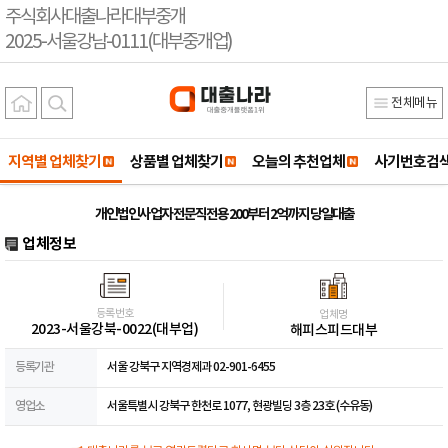
주식회사대출나라대부중개
2025-서울강남-0111(대부중개업)
전체메뉴
지역별 업체찾기
상품별 업체찾기
오늘의 추천업체
사기번호검
개인법인사업자 전문직전용 200부터 2억까지 당일대출
업체정보
등록번호
업체명
2023-서울강북-0022(대부업)
해피스피드대부
등록기관
서울 강북구 지역경제과 02-901-6455
영업소
서울특별시 강북구 한천로 1077, 현광빌딩 3층 23호 (수유동)