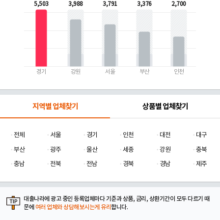
5,503
3,988
3,791
3,376
2,700
경기
강원
서울
부산
인천
지역별 업체찾기
상품별 업체찾기
전체
서울
경기
인천
대전
대구
부산
광주
울산
세종
강원
충북
충남
전북
전남
경북
경남
제주
대출나라에 광고 중인 등록업체마다 기준과 상품, 금리, 상환기간이 모두 다르기 때
문에
여러 업체와 상담해보시는게 유리
합니다.