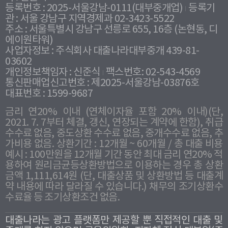
등록번호 : 2025-서울강남-0111(대부중개업)
등록기
관 : 서울 강남구 지역경제과 02-3423-5522
주소 : 서울특별시 강남구 선릉로 655, 16층 (논현동, 디
에이원타워)
사업자정보 : 주식회사 대출나라대부중개 439-81-
03602
개인정보책임자 : 신준식
팩스번호: 02-543-4569
통신판매업신고번호 : 제2025-서울강남-03876호
대표번호 : 1599-9687
금리 연20% 이내 (연체이자율 포함 20% 이내)(단,
2021. 7. 7부터 체결, 갱신, 연장되는 계약에 한함), 취급
수수료 없음, 중도상환 수수료 없음, 중개수수료 없음, 추
가비용 없음. 상환기간 : 12개월 ~ 60개월 / 총 대출 비용
예시 : 100만원을 12개월 기간 동안 최대 금리 연20% 적
용하여 원리금균등상환방법으로 이용하는 경우 총 상환
금액 1,111,614원 (단, 대출상품 및 상환방법 등 대출계
약 내용에 따라 달라질 수 있습니다.) 채무의 조기상환수
수료율 등 조기상환조건 없음.
대출나라는 광고 플랫폼만 제공할 뿐 직접적인 대출 및