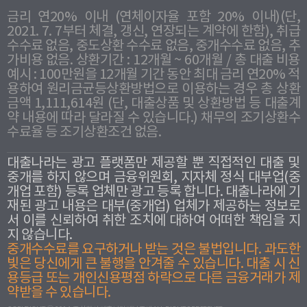
금리 연20% 이내 (연체이자율 포함 20% 이내)(단,
2021. 7. 7부터 체결, 갱신, 연장되는 계약에 한함), 취급
수수료 없음, 중도상환 수수료 없음, 중개수수료 없음, 추
가비용 없음. 상환기간 : 12개월 ~ 60개월 / 총 대출 비용
예시 : 100만원을 12개월 기간 동안 최대 금리 연20% 적
용하여 원리금균등상환방법으로 이용하는 경우 총 상환
금액 1,111,614원 (단, 대출상품 및 상환방법 등 대출계
약 내용에 따라 달라질 수 있습니다.) 채무의 조기상환수
수료율 등 조기상환조건 없음.
대출나라는 광고 플랫폼만 제공할 뿐 직접적인 대출 및
중개를 하지 않으며 금융위원회, 지자체 정식 대부업(중
개업 포함) 등록 업체만 광고 등록 합니다. 대출나라에 기
재된 광고 내용은 대부(중개업) 업체가 제공하는 정보로
서 이를 신뢰하여 취한 조치에 대하여 어떠한 책임을 지
지 않습니다.
중개수수료를 요구하거나 받는 것은 불법입니다. 과도한
빛은 당신에게 큰 불행을 안겨줄 수 있습니다. 대출 시 신
용등급 또는 개인신용평점 하락으로 다른 금융거래가 제
약받을 수 있습니다.