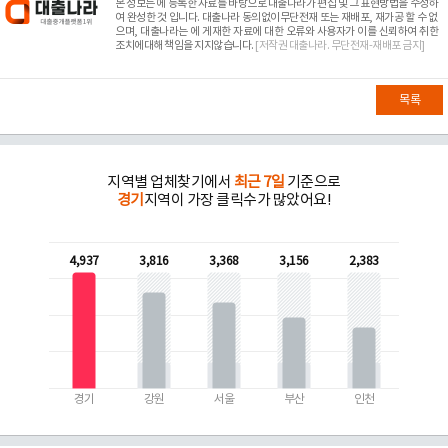
본 정보는
에 등록한 자료를 바탕으로 대출나라가 편집 및 그 표현방법을 수정하
여 완성한 것 입니다. 대출나라 동의없이무단전재 또는 재배포, 재가공 할 수 없
으며, 대출나라는
에 게재한 자료에 대한 오류와 사용자가 이를 신뢰하여 취한
조치에대해 책임을 지지않습니다.
[저작권 대출나라. 무단전재-재배포 금지]
목록
지역별 업체찾기에서
최근 7일
기준으로
경기
지역이 가장 클릭수가 많았어요!
4,937
3,816
3,368
3,156
2,383
경기
강원
서울
부산
인천