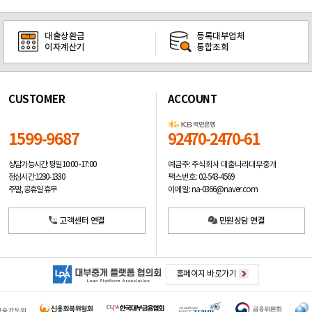
대출상환금
등록대부업체
이자계산기
통합조회
CUSTOMER
ACCOUNT
1599-9687
92470-2470-61
예금주: 주식회사 대출나라대부중개
상담가능시간: 평일
10:00 -17:00
팩스번호: 02-543-4569
점심시간: 12:30 - 13:30
이메일: na-0366@naver.com
주말, 공휴일 휴무
고객센터 연결
민원상담 연결
홈페이지 바로가기