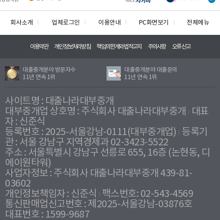
회사소개
업체로그인
이용안내
PC화면보기
전체메뉴
이용약관
개인정보처리방침
책임의한계와법적고지
주의사항
오류신고
대출중개분야 방문자수
대출중개분야 대출문의
11년 연속 1위
11년 연속 1위
사이트명 : 대출나라대부중개
대부중개업 상호명 : 주식회사 대출나라대부중개
대표
자 : 신준식
등록번호 : 2025-서울강남-0111(대부중개업)
등록기
관 : 서울 강남구 지역경제과 02-3423-5522
주소 : 서울특별시 강남구 선릉로 655, 16층 (논현동, 디
에이원타워)
사업자정보 : 주식회사 대출나라대부중개 439-81-
03602
개인정보책임자 : 신준식
팩스번호: 02-543-4569
통신판매업신고번호 : 제2025-서울강남-03876호
대표번호 : 1599-9687