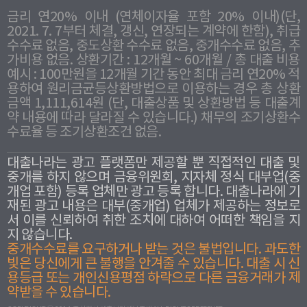
금리 연20% 이내 (연체이자율 포함 20% 이내)(단,
2021. 7. 7부터 체결, 갱신, 연장되는 계약에 한함), 취급
수수료 없음, 중도상환 수수료 없음, 중개수수료 없음, 추
가비용 없음. 상환기간 : 12개월 ~ 60개월 / 총 대출 비용
예시 : 100만원을 12개월 기간 동안 최대 금리 연20% 적
용하여 원리금균등상환방법으로 이용하는 경우 총 상환
금액 1,111,614원 (단, 대출상품 및 상환방법 등 대출계
약 내용에 따라 달라질 수 있습니다.) 채무의 조기상환수
수료율 등 조기상환조건 없음.
대출나라는 광고 플랫폼만 제공할 뿐 직접적인 대출 및
중개를 하지 않으며 금융위원회, 지자체 정식 대부업(중
개업 포함) 등록 업체만 광고 등록 합니다. 대출나라에 기
재된 광고 내용은 대부(중개업) 업체가 제공하는 정보로
서 이를 신뢰하여 취한 조치에 대하여 어떠한 책임을 지
지 않습니다.
중개수수료를 요구하거나 받는 것은 불법입니다. 과도한
빛은 당신에게 큰 불행을 안겨줄 수 있습니다. 대출 시 신
용등급 또는 개인신용평점 하락으로 다른 금융거래가 제
약받을 수 있습니다.