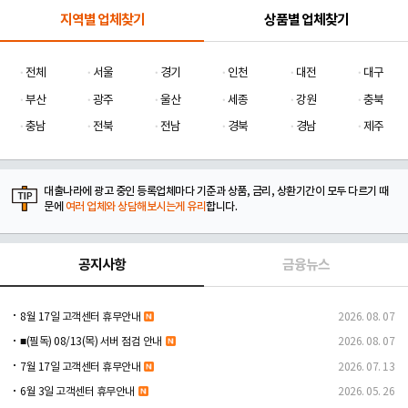
지역별 업체찾기
상품별 업체찾기
전체
서울
경기
인천
대전
대구
부산
광주
울산
세종
강원
충북
충남
전북
전남
경북
경남
제주
대출나라에 광고 중인 등록업체마다 기준과 상품, 금리, 상환기간이 모두 다르기 때
문에
여러 업체와 상담해보시는게 유리
합니다.
공지사항
금융뉴스
8월 17일 고객센터 휴무안내
2026. 08. 07
■(필독) 08/13(목) 서버 점검 안내
2026. 08. 07
7월 17일 고객센터 휴무안내
2026. 07. 13
6월 3일 고객센터 휴무안내
2026. 05. 26