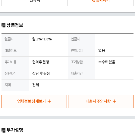
연락처
통화하기
상품정보
월금리
월 1%~1.6%
연금리
대출한도
연체금리
없음
추가비용
협의후 결정
조기상환
수수료 없음
상환방식
상담 후 결정
대출기간
지역
전체
업체정보 상세보기
대출시 주의사항
부가설명