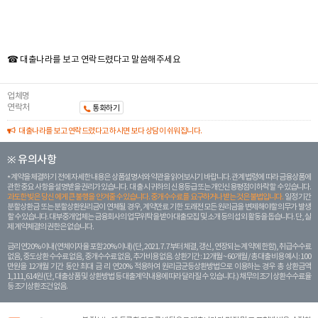
☎ 대출나라를 보고 연락드렸다고 말씀해주세요
업체명
연락처
통화하기
대출나라를 보고 연락드렸다고 하시면 보다 상담이 쉬워집니다.
※ 유의사항
계약을 체결하기 전에 자세한 내용은 상품설명서와 약관을 읽어보시기 바랍니다. 관계 법령에 따라 금융상품에
관한 중요 사항을 설명받을 권리가 있습니다. 대 출 시 귀하의 신용등급 또는 개인신용평점이 하락할 수 있습니다.
과도한 빚은 당신 에게 큰 불행을 안겨줄 수 있습니다. 중개수수료를 요구하거나 받는 것은 불법입니다.
일정 기간
분할상환금 또는 분할상환원리금이 연체될 경우, 계약만료 기한 도래전 모든 원리금을 변제해야할 의무가 발생
할 수 있습니다. 대부중개업체는 금융회사의 업무위탁을 받아 대출모집 및 소개 등의 섭외 활동을 돕습니다. 단, 실
제 계약체결의 권한은 없습니다.
금리 연20% 이내 (연체이자율 포함 20% 이내) (단, 2021. 7. 7부터 체결, 갱신, 연장되는 계 약에 한함), 취급수수료
없음, 중도상환 수수료 없음, 중개수수료 없음, 추가비용 없음. 상환기간 : 12개월 ~ 60개월 / 총 대출 비용 예시 : 100
만원을 12개월 기간 동안 최대 금 리 연20% 적용하여 원리금균등상환방법으로 이용하는 경우 총 상환금액
1,111,614원 (단, 대출상품 및 상환방법 등 대출계약 내용에 따라 달라질 수 있습니다.) 채무의 조기 상환수수료율
등 조기상환조건 없음.