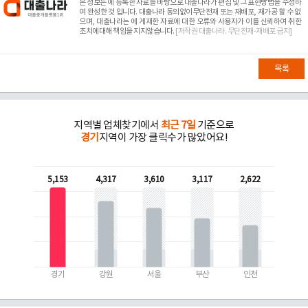
본 정보는
에 등록한 자료를 바탕으로 대출나라가 편집 및 그 표현방법을 수정하
여 완성한 것 입니다. 대출나라 동의없이무단전재 또는 재배포, 재가공 할 수 없
으며, 대출나라는
에 게재한 자료에 대한 오류와 사용자가 이를 신뢰하여 취한
조치에대해 책임을 지지않습니다.
[저작권 대출나라. 무단전재-재배포 금지]
목록
지역별 업체찾기에서
최근 7일
기준으로
경기
지역이 가장 클릭수가 많았어요!
5,153
4,317
3,610
3,117
2,622
경기
강원
서울
부산
인천