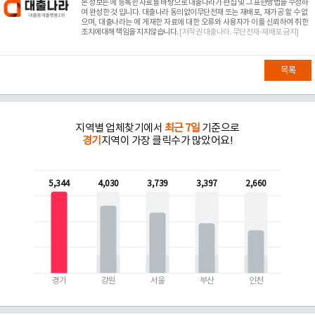
본 정보는
에 등록한 자료를 바탕으로 대출나라가 편집 및 그 표현방법을 수정하
여 완성한 것 입니다. 대출나라 동의없이무단전재 또는 재배포, 재가공 할 수 없
으며, 대출나라는
에 게재한 자료에 대한 오류와 사용자가 이를 신뢰하여 취한
조치에대해 책임을 지지않습니다.
[저작권 대출나라. 무단전재-재배포 금지]
목록
지역별 업체찾기에서
최근 7일
기준으로
경기
지역이 가장 클릭수가 많았어요!
5,344
4,030
3,739
3,397
2,660
경기
강원
서울
부산
인천